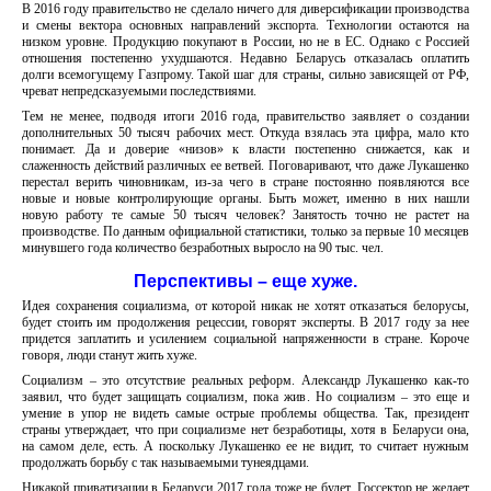
В 2016 году правительство не сделало ничего для диверсификации производства
и смены вектора основных направлений экспорта. Технологии остаются на
низком уровне. Продукцию покупают в России, но не в ЕС. Однако с Россией
отношения постепенно ухудшаются. Недавно Беларусь отказалась оплатить
долги всемогущему Газпрому. Такой шаг для страны, сильно зависящей от РФ,
чреват непредсказуемыми последствиями.
Тем не менее, подводя итоги 2016 года, правительство заявляет о создании
дополнительных 50 тысяч рабочих мест. Откуда взялась эта цифра, мало кто
понимает. Да и доверие «низов» к власти постепенно снижается, как и
слаженность действий различных ее ветвей. Поговаривают, что даже Лукашенко
перестал верить чиновникам, из-за чего в стране постоянно появляются все
новые и новые контролирующие органы. Быть может, именно в них нашли
новую работу те самые 50 тысяч человек? Занятость точно не растет на
производстве. По данным официальной статистики, только за первые 10 месяцев
минувшего года количество безработных выросло на 90 тыс. чел.
Перспективы – еще хуже.
Идея сохранения социализма, от которой никак не хотят отказаться белорусы,
будет стоить им продолжения рецессии, говорят эксперты. В 2017 году за нее
придется заплатить и усилением социальной напряженности в стране. Короче
говоря, люди станут жить хуже.
Социализм – это отсутствие реальных реформ. Александр Лукашенко как-то
заявил, что будет защищать социализм, пока жив. Но социализм – это еще и
умение в упор не видеть самые острые проблемы общества. Так, президент
страны утверждает, что при социализме нет безработицы, хотя в Беларуси она,
на самом деле, есть. А поскольку Лукашенко ее не видит, то считает нужным
продолжать борьбу с так называемыми тунеядцами.
Никакой приватизации в Беларуси 2017 года тоже не будет. Госсектор не желает