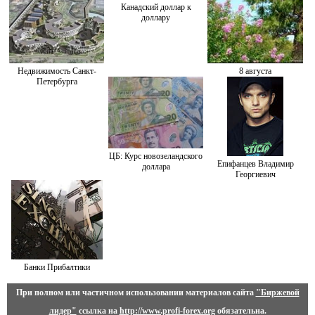
Канадский доллар к
доллару
Недвижимость Санкт-
8 августа
Петербурга
ЦБ: Курс новозеландского
Епифанцев Владимир
доллара
Георгиевич
Банки Прибалтики
При полном или частичном использовании материалов сайта
"Биржевой
лидер"
ссылка на
http://www.profi-forex.org
обязательна.