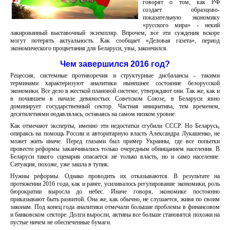
говорят о том, как РФ
создает образцово-
показательную экономику
«русского мира» - некий
лакированный выставочный экземпляр. Впрочем, все эти суждения вскоре
могут потерять актуальность. Как сообщает «Деловая газета», период
экономического процветания для Беларуси, увы, закончился.
Чем завершился 2016 год?
Рецессия, системные противоречия и структурные дисбалансы – такими
терминами характеризуют аналитики нынешнее состояние белорусской
экономики. Все дело в жесткой плановой системе, утверждают они. Так же, как и
в почившем в начале девяностых Советском Союзе, в Беларуси явно
доминирует государственный сектор. Частная инициатива, тем временем,
десятилетиями подавлялась, оставаясь на самом низком уровне.
Как отмечают эксперты, именно эти недостатки сгубили СССР. Но Беларусь,
опираясь на помощь России и авторитарную власть Александра Лукашенко, не
может жить иначе. Перед глазами был пример Украины, где все попытки
провести реформы заканчивались только очередным обнищанием населения. В
Беларуси такого сценария опасается не только власть, но и само население.
Ситуация, похоже, уже зашла в тупик.
Нужны реформы. Однако проводить их отказываются. В результате на
протяжении 2016 года, как и ранее, усиливалось регулирование экономики, роль
бюрократии выросла до небес. Иначе говоря, экономике постоянно
приказывают быть развитой. Она же, как обычно, не слушается, живя по своим
законам. Под конец года аналитики отмечали большие проблемы в финансовом
и банковском секторе. Долги выросли, активы все больше становятся похожи на
пустые ничем не обеспеченные бумаги.