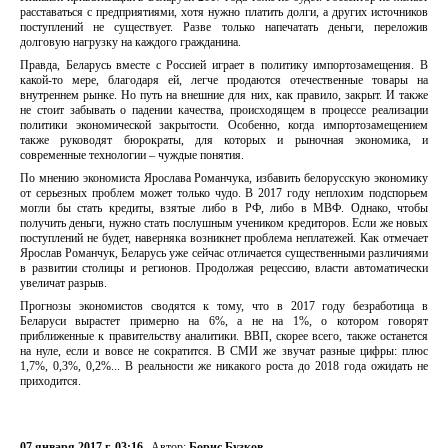
расставаться с предприятиями, хотя нужно платить долги, а других источников
поступлений не существует. Разве только напечатать деньги, переложив
долговую нагрузку на каждого гражданина.
Правда, Беларусь вместе с Россией играет в политику импортозамещения. В
какой-то мере, благодаря ей, легче продаются отечественные товары на
внутреннем рынке. Но путь на внешние для них, как правило, закрыт. И также
не стоит забывать о падении качества, происходящем в процессе реализации
политики экономической закрытости. Особенно, когда импортозамещением
также руководят бюрократы, для которых и рыночная экономика, и
современные технологии – чуждые понятия.
По мнению экономиста Ярослава Романчука, избавить белорусскую экономику
от серьезных проблем может только чудо. В 2017 году неплохим подспорьем
могли бы стать кредиты, взятые либо в РФ, либо в МВФ. Однако, чтобы
получить деньги, нужно стать послушным учеником кредиторов. Если же новых
поступлений не будет, наверняка возникнет проблема неплатежей. Как отмечает
Ярослав Романчук, Беларусь уже сейчас отличается существенными различиями
в развитии столицы и регионов. Продолжая рецессию, власти автоматически
увеличат разрыв.
Прогнозы экономистов сводятся к тому, что в 2017 году безработица в
Беларуси вырастет примерно на 6%, а не на 1%, о котором говорят
приближенные к правительству аналитики. ВВП, скорее всего, также останется
на нуле, если и вовсе не сократится. В СМИ же звучат разные цифры: плюс
1,7%, 0,3%, 0,2%... В реальности же никакого роста до 2018 года ожидать не
приходится.
07 января 2017 г. 03:16
Автор:
Борис Бузков