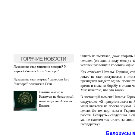
ничего не высказал, даже спорить 
ГОРЯЧИЕ НОВОСТИ
человек (он имел в виду меня) с т
человек позвонил в головной офис
Лукашенко став мішенню хакерів? У
мережі з'явився його "паспорт"
Как отмечает Наталья Горячко, со
никто не стал заступаться в ито
Лукашенко стал жертвой хакеров? Его
президента владеет одним проценто
"паспорт" появился в Сети
время и силы на борьбу с этими чи
Мне известно, что это такое».
Онлайн казино в
Беларуси на беларускай
В настоящий момент Наталья Горяч
мове запустил Алексей
следующее: «Я присутствовала на М
Иванов
меня является не просто звуком.
целью. До тех пор, пока в Украине
работы. Беларусь – следующая в сп
мы не сможем так стоять за свою
государству».
Белорусы в