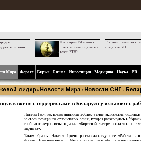
ардеры
Платформа Ethereum -
Сатоши Накамото - та
ируют в биткоин
стоит ли инвестировать в
создатель BTC
токен ETH?
сти Мира
Форекс
Биржи
Бизнес
Инвестиции
Медицина
Наука
PR
жевой лидер
Новости Мира
Новости СНГ
Бела
»
»
»
нцев в войне с террористами в Беларуси увольняют с ра
Наталья Горячко, правозащитница и общественная активистка, лишилась 
за своей позиции по отношению к войне, которая развернулась в Украин
сообщают журналисты издания «Биржевой лидер», ссылаясь на «Бе
партизан».
Таким образом, Наталья Горячко рассказала следующее: «Работаю я в
фирме «Промтрансинвест». Мы достаточно часто обслуживаем чиновни