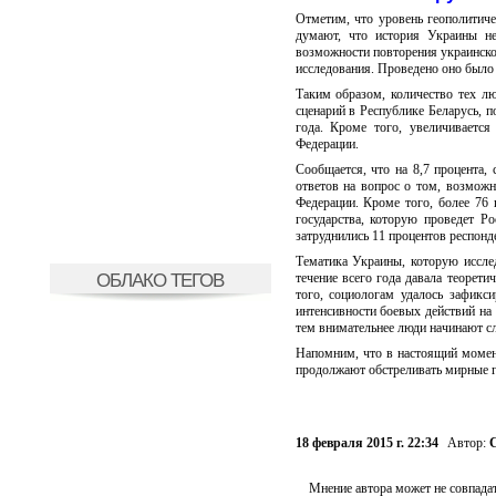
Отметим, что уровень геополитич
думают, что история Украины не
возможности повторения украинско
исследования. Проведено оно было
Таким образом, количество тех л
сценарий в Республике Беларусь, п
года. Кроме того, увеличивается
Федерации.
Сообщается, что на 8,7 процента,
ответов на вопрос о том, возможн
Федерации. Кроме того, более 76 
государства, которую проведет Р
затруднились 11 процентов респонде
Тематика Украины, которую иссле
ОБЛАКО ТЕГОВ
течение всего года давала теорет
того, социологам удалось зафикси
интенсивности боевых действий на 
тем внимательнее люди начинают сл
Напомним, что в настоящий момент
продолжают обстреливать мирные го
18 февраля 2015 г. 22:34
Автор:
С
Мнение автора может не совпадат