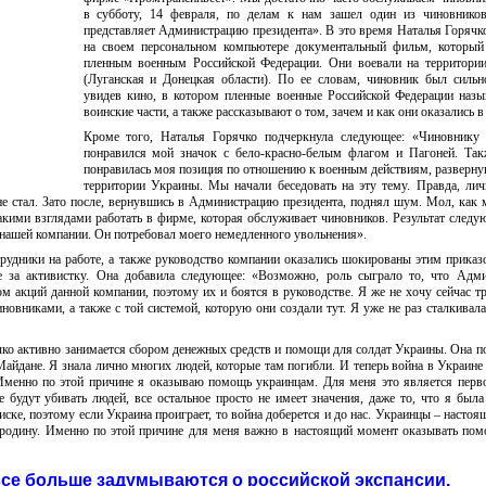
в субботу, 14 февраля, по делам к нам зашел один из чиновников
представляет Администрацию президента». В это время Наталья Горячк
на своем персональном компьютере документальный фильм, который
пленным военным Российской Федерации. Они воевали на территории
(Луганская и Донецкая области). По ее словам, чиновник был сильн
увидев кино, в котором пленные военные Российской Федерации наз
воинские части, а также рассказывают о том, зачем и как они оказались в
Кроме того, Наталья Горячко подчеркнула следующее: «Чиновнику 
понравился мой значок с бело-красно-белым флагом и Пагоней. Так
понравилась моя позиция по отношению к военным действиям, разверн
территории Украины. Мы начали беседовать на эту тему. Правда, ли
не стал. Зато после, вернувшись в Администрацию президента, поднял шум. Мол, как 
акими взглядами работать в фирме, которая обслуживает чиновников. Результат следу
 нашей компании. Он потребовал моего немедленного увольнения».
трудники на работе, а также руководство компании оказались шокированы этим приказ
ге за активистку. Она добавила следующее: «Возможно, роль сыграло то, что Адм
м акций данной компании, поэтому их и боятся в руководстве. Я же не хочу сейчас тр
новниками, а также с той системой, которую они создали тут. Я уже не раз сталкивала
ко активно занимается сбором денежных средств и помощи для солдат Украины. Она 
айдане. Я знала лично многих людей, которые там погибли. И теперь война в Украине
 Именно по этой причине я оказываю помощь украинцам. Для меня это является перв
 будут убивать людей, все остальное просто не имеет значения, даже то, что я была
иске, поэтому если Украина проиграет, то война доберется и до нас. Украинцы – настоя
 родину. Именно по этой причине для меня важно в настоящий момент оказывать по
се больше задумываются о российской экспансии.