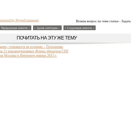
powered by HyperComments
Возник вопрос по теме статьи - Задать
« Предыдущая новость «
» Архив категории «
» Следующая новость »
ПОЧИТАТЬ НА ЭТУ ЖЕ ТЕМУ
ьцево, отправятся на ротацию – Порошенко
ишь 11 рекомендованных Форекс-брокеров СНГ
в Москвы в Интернете января 2015 г.