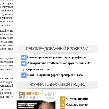
, который
о смотрела
 посвящен
 Донбасса
о удивлен,
ывают свои
 Украине.
крайне не
же ему не
увшимся на
чно он мне
может этот
РЕКОМЕНДОВАННЫЙ БРОКЕР №1
ющий: этот
Самый правдивый рейтинг брокеров форекс
ом, однако
инистрация
Автотрейдинг Pro-Rebate: копируй сделки VIP
атить свое
трейдеров бесплатно
сь с ними.
Nord FX лучший форекс брокер 2019 года
подытожила
 лично для
ЖУРНАЛ «БИРЖЕВОЙ ЛИДЕР»
остепенной
 уволена с
щие бойцы,
мощь этому
Читать онлайн
Скачать номер