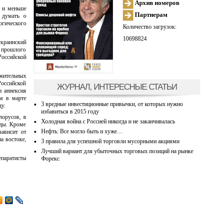
Архив номеров
е и меньше
Партнерам
 думать о
огического
Количество загрузок:
10698824
украинский
а прошлого
Российской
ожительных
Российской
ЖУРНАЛ, ИНТЕРЕСНЫЕ СТАТЬИ
и аннексия
ом в марте
3 вредные инвестиционные привычки, от которых нужно
у.
избавиться в 2015 году
лорусов, в
Холодная война с Россией никогда и не заканчивалась
нды. Кроме
Нефть: Все могло быть и хуже…
зависит от
а востоке,
3 правила для успешной торговли мусорными акциями
Лучший вариант для убыточных торговых позиций на рынке
епаратисты
Форекс