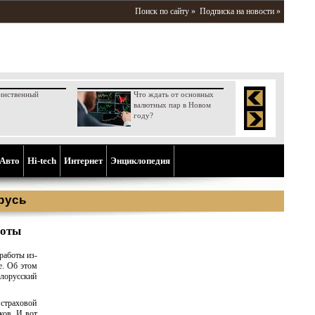
Поиск по сайту »
Подписка на новости »
инственный
Что ждать от основных
валютных пар в Новом
году?
Aвто
Hi-tech
Интернет
Энциклопедия
русь
боты
работы из-
е. Об этом
лорусский
 страховой
ков. И вот