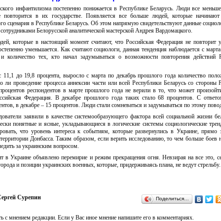
еского инфантилизма постепенно понижается в Республике Беларусь. Люди все меньш
 повторится в их государстве. Появляется все больше людей, которые начинают
го сценария в Республике Беларусь. Об этом напрямую свидетельствуют данные социол
 сотрудниками Белорусской аналитической мастерской Андрея Вардомацкого.
юдей, которые в настоящий момент считают, что Российская Федерация не повторит 
остепенно уменьшается. Как считают социологи, данная тенденция наблюдается с март
 и количество тех, кто начал задумываться о возможности повторения действий 
 с 11,1 до 19,8 процента, выросло с марта по декабрь прошлого года количество пол
о ли проведение процесса аннексии части или всей Республики Беларусь со стороны 
процентов респондентов в марте прошлого года не верили в то, что может произойт
оссийская Федерация. В декабре прошлого года таких стало 68 процентов. С ответ
нтов, в декабре – 15 процентов. Люди стали сомневаться и задумываться по этому повод
дователи заявили в качестве системообразующего фактора всей социальной жизни бе
ически понятные и ясные, укладывающиеся в логические системы социологические тре
ровать, что уровень интереса к событиям, которые развернулись в Украине, прямо 
территории Донбасса. Таким образом, если верить исследованию, то чем больше боев н
едить за украинским вопросом.
 в Украине объявлено перемирие и режим прекращения огня. Невзирая на все это, с
рода и позиции украинских военных, которые, придерживаясь плана, не ведут стрельбу.
ергей Сурепин
Поделиться…
ь с мнением редакции. Если у Вас иное мнение напишите его в комментариях.