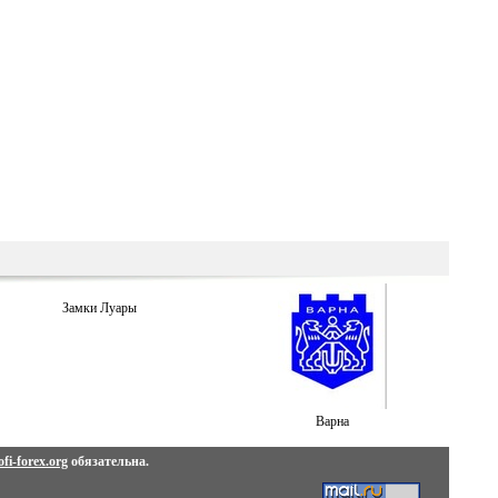
Замки Луары
Варна
fi-forex.org
обязательна.