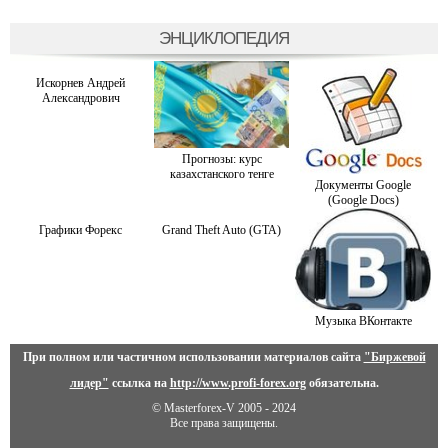
ЭНЦИКЛОПЕДИЯ
Искорнев Андрей
Александрович
Прогнозы: курс
казахстанского тенге
Документы Google
(Google Docs)
Графики Форекс
Grand Theft Auto (GTA)
Музыка ВКонтакте
При полном или частичном использовании материалов сайта
"Биржевой
лидер"
ссылка на
http://www.profi-forex.org
обязательна.
© Masterforex-V 2005 - 2024
Все права защищены.