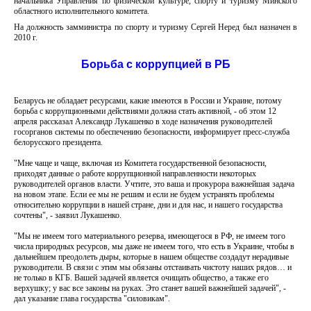
начальника Управления по физической культуре, спорту и туризму Минского
областного исполнительного комитета.
На должность замминистра по спорту и туризму Сергей Неред был назначен в
2010 г.
Борьба с коррупцией в РБ
Беларусь не обладает ресурсами, какие имеются в России и Украине, потому
борьба с коррупционными действиями должна стать активной, - об этом 12
апреля рассказал Александр Лукашенко в ходе назначения руководителей
госорганов системы по обеспечению безопасности, информирует пресс-служба
белорусского президента.
"Мне чаще и чаще, включая из Комитета государственной безопасности,
приходят данные о работе коррупционной направленности некоторых
руководителей органов власти. Учтите, это ваша и прокурора важнейшая задача
на новом этапе. Если ее мы не решим и если не будем устранять проблемы
относительно коррупции в нашей стране, дни и для нас, и нашего государства
сочтены", - заявил Лукашенко.
"Мы не имеем того материального резерва, имеющегося в РФ, не имеем того
числа природных ресурсов, мы даже не имеем того, что есть в Украине, чтобы в
дальнейшем преодолеть дыры, которые в нашем обществе создадут нерадивые
руководители. В связи с этим мы обязаны отстаивать чистоту наших рядов… и
не только в КГБ. Вашей задачей является очищать общество, а также его
верхушку; у вас все законы на руках. Это станет вашей важнейшей задачей", -
дал указание глава государства "силовикам".