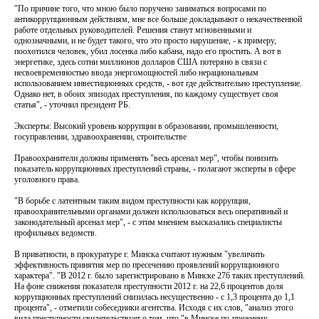
"По причине того, что мною было поручено заниматься вопросами по
антикоррупционным действиям, мне все больше докладывают о некачественной
работе отдельных руководителей. Решения станут мгновенными и
однозначными, и не будет такого, что это просто нарушение, - к примеру,
поохотился человек, убил лосенка либо кабана, надо его простить. А вот в
энергетике, здесь сотни миллионов долларов США потеряно в связи с
несвоевременностью ввода энергомощностей либо нерациональным
использованием инвестиционных средств, - вот где действительно преступление.
Однако нет, в обоих эпизодах преступления, по каждому существует своя
статья", - уточнил президент РБ.
Эксперты: Высокий уровень коррупции в образовании, промышленности,
госуправлении, здравоохранении, строительстве
Правоохранители должны применять "весь арсенал мер", чтобы понизить
показатель коррупционных преступлений страны, - полагают эксперты в сфере
уголовного права.
"В борьбе с латентным таким видом преступности как коррупция,
правоохранительными органами должен использоваться весь оперативный и
законодательный арсенал мер", - с этим мнением высказались специалисты
профильных ведомств.
В приватности, в прокуратуре г. Минска считают нужным "увеличить
эффективность принятия мер по пресечению проявлений коррупционного
характера". "В 2012 г. было зарегистрировано в Минске 276 таких преступлений.
На фоне снижения показателя преступности 2012 г. на 22,6 процентов доля
коррупционных преступлений снизилась несущественно - с 1,3 процента до 1,1
процента", - отметили собеседники агентства. Исходя с их слов, "анализ этого
вида преступности свидетельствует о том, что "в Минске по-прежнему