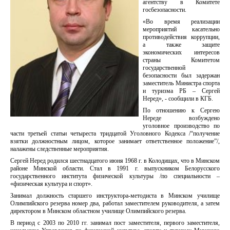
агентству в Комитете
госбезопасности.
«Во время реализации
мероприятий касательно
противодействия коррупции,
а также защите
экономических интересов
страны Комитетом
государственной
безопасности был задержан
заместитель Министра спорта
и туризма РБ – Сергей
Неред», - сообщили в КГБ.
По отношению к Сергею
Нереде возбуждено
уголовное производство по
части третьей статьи четыреста тридцатой Уголовного Кодекса /“получение
взятки должностным лицом, которое занимает ответственное положение”/,
налажены следственные мероприятия.
Сергей Неред родился шестнадцатого июня 1968 г. в Колодищах, что в Минском
районе Минской области. Стал в 1991 г. выпускником Белорусского
государственного института физической культуры /по специальности –
«физическая культура и спорт».
Занимал должность старшего инструктора-методиста в Минском училище
Олимпийского резерва номер два, работал заместителем руководителя, а затем
директором в Минском областном училище Олимпийского резерва.
В период с 2003 по 2010 гг. занимал пост заместителя, первого заместителя,