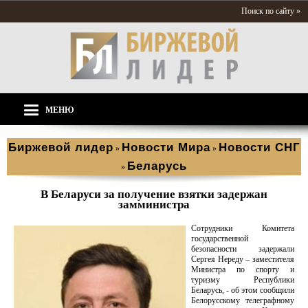
Поиск по сайту »
МЕНЮ
Биржевой лидер
Новости Мира
Новости СНГ
»
»
Беларусь
»
В Беларуси за получение взятки задержан
замминистра
Сотрудники Комитета
государственной
безопасности задержали
Сергея Нереду – заместителя
Министра по спорту и
туризму Республики
Беларусь, - об этом сообщили
Белорусскому телеграфному