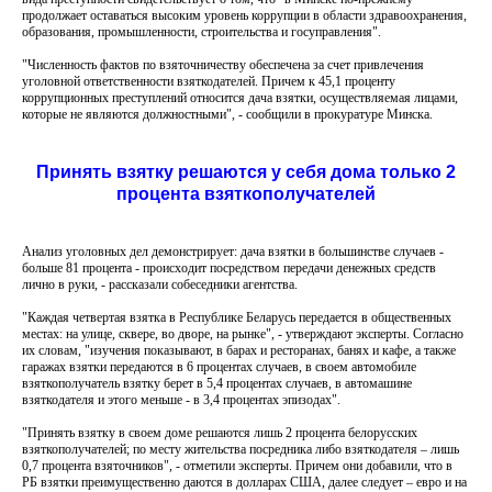
продолжает оставаться высоким уровень коррупции в области здравоохранения,
образования, промышленности, строительства и госуправления".
"Численность фактов по взяточничеству обеспечена за счет привлечения
уголовной ответственности взяткодателей. Причем к 45,1 проценту
коррупционных преступлений относится дача взятки, осуществляемая лицами,
которые не являются должностными", - сообщили в прокуратуре Минска.
Принять взятку решаются у себя дома только 2
процента взяткополучателей
Анализ уголовных дел демонстрирует: дача взятки в большинстве случаев -
больше 81 процента - происходит посредством передачи денежных средств
лично в руки, - рассказали собеседники агентства.
"Каждая четвертая взятка в Республике Беларусь передается в общественных
местах: на улице, сквере, во дворе, на рынке", - утверждают эксперты. Согласно
их словам, "изучения показывают, в барах и ресторанах, банях и кафе, а также
гаражах взятки передаются в 6 процентах случаев, в своем автомобиле
взяткополучатель взятку берет в 5,4 процентах случаев, в автомашине
взяткодателя и этого меньше - в 3,4 процентах эпизодах".
"Принять взятку в своем доме решаются лишь 2 процента белорусских
взяткополучателей; по месту жительства посредника либо взяткодателя – лишь
0,7 процента взяточников", - отметили эксперты. Причем они добавили, что в
РБ взятки преимущественно даются в долларах США, далее следует – евро и на