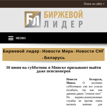
Поиск по сайту »
МЕНЮ
Биржевой лидер
Новости Мира
Новости СНГ
»
»
Беларусь
»
30 июня на субботник в Минске призывают выйти
даже пенсионеров
Новости Беларуси,
Минск.
О весенних
субботниках уже все успели
позабыть, так как они
давным-давно "отжили свое".
Но видимо,коммунальные
службы не против опять
вызвать минчан для