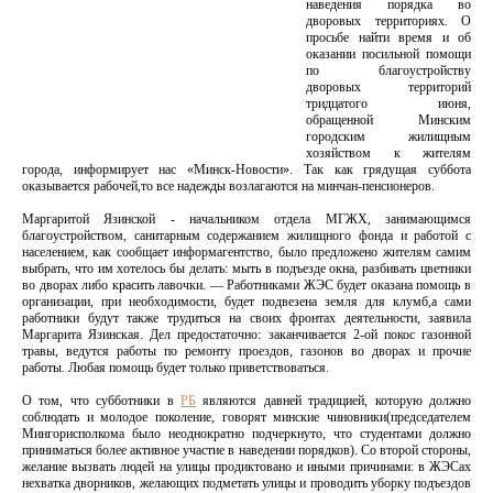
наведения порядка во
дворовых территориях. О
просьбе найти время и об
оказании посильной помощи
по благоустройству
дворовых территорий
тридцатого июня,
обращенной Минским
городским жилищным
хозяйством к жителям
города, информирует нас «Минск-Новости». Так как грядущая суббота
оказывается рабочей,то все надежды возлагаются на минчан-пенсионеров.
Маргаритой Язинской - начальником отдела МГЖХ, занимающимся
благоустройством, санитарным содержанием жилищного фонда и работой с
населением, как сообщает информагентство, было предложено жителям самим
выбрать, что им хотелось бы делать: мыть в подъезде окна, разбивать цветники
во дворах либо красить лавочки. — Работниками ЖЭС будет оказана помощь в
организации, при необходимости, будет подвезена земля для клумб,а сами
работники будут также трудиться на своих фронтах деятельности, заявила
Маргарита Язинская. Дел предостаточно: заканчивается 2-ой покос газонной
травы, ведутся работы по ремонту проездов, газонов во дворах и прочие
работы. Любая помощь будет только приветствоваться.
О том, что субботники в
РБ
являются давней традицией, которую должно
соблюдать и молодое поколение, говорят минские чиновники(председателем
Мингорисполкома было неоднократно подчеркнуто, что студентами должно
приниматься более активное участие в наведении порядков). Со второй стороны,
желание вызвать людей на улицы продиктовано и иными причинами: в ЖЭСах
нехватка дворников, желающих подметать улицы и проводить уборку подъездов