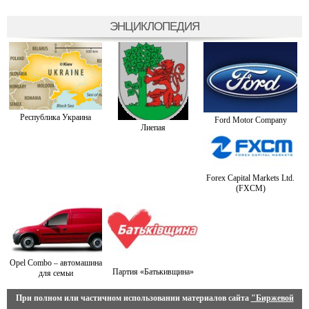
ЭНЦИКЛОПЕДИЯ
Республика Украина
Ford Motor Company
Лиепая
Forex Capital Markets Ltd.
(FXCM)
Opel Combo – автомашина
Партия «Батькивщина»
для семьи
При полном или частичном использовании материалов сайта
"Биржевой