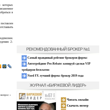
и которых
письменное
обраться в
 поставлен
отстаивать
подписями.
едению 2-
РЕКОМЕНДОВАННЫЙ БРОКЕР №1
Самый правдивый рейтинг брокеров форекс
Автотрейдинг Pro-Rebate: копируй сделки VIP
трейдеров бесплатно
Nord FX лучший форекс брокер 2019 года
ЖУРНАЛ «БИРЖЕВОЙ ЛИДЕР»
 вопрос »
Читать онлайн
Скачать номер