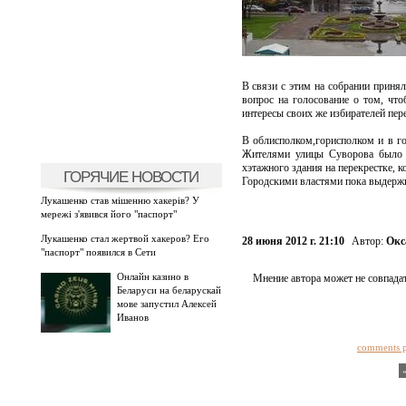
В связи с этим на собрании принял
вопрос на голосование о том, что
интересы своих же избирателей пер
В облисполком,горисполком и в го
Жителями улицы Суворова было з
хэтажного здания на перекрестке, 
ГОРЯЧИЕ НОВОСТИ
Городскими властями пока выдержи
Лукашенко став мішенню хакерів? У
мережі з'явився його "паспорт"
Лукашенко стал жертвой хакеров? Его
28 июня 2012 г. 21:10
Автор:
Окс
"паспорт" появился в Сети
Онлайн казино в
Мнение автора может не совпадат
Беларуси на беларускай
мове запустил Алексей
Иванов
comments 