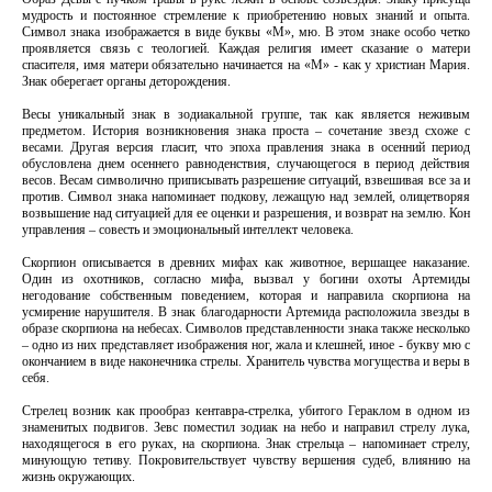
мудрость и постоянное стремление к приобретению новых знаний и опыта.
Символ знака изображается в виде буквы «М», мю. В этом знаке особо четко
проявляется связь с теологией. Каждая религия имеет сказание о матери
спасителя, имя матери обязательно начинается на «М» - как у христиан Мария.
Знак оберегает органы деторождения.
Весы уникальный знак в зодиакальной группе, так как является неживым
предметом. История возникновения знака проста – сочетание звезд схоже с
весами. Другая версия гласит, что эпоха правления знака в осенний период
обусловлена днем осеннего равноденствия, случающегося в период действия
весов. Весам символично приписывать разрешение ситуаций, взвешивая все за и
против. Символ знака напоминает подкову, лежащую над землей, олицетворяя
возвышение над ситуацией для ее оценки и разрешения, и возврат на землю. Кон
управления – совесть и эмоциональный интеллект человека.
Скорпион описывается в древних мифах как животное, вершащее наказание.
Один из охотников, согласно мифа, вызвал у богини охоты Артемиды
негодование собственным поведением, которая и направила скорпиона на
усмирение нарушителя. В знак благодарности Артемида расположила звезды в
образе скорпиона на небесах. Символов представленности знака также несколько
– одно из них представляет изображения ног, жала и клешней, иное - букву мю с
окончанием в виде наконечника стрелы. Хранитель чувства могущества и веры в
себя.
Стрелец возник как прообраз кентавра-стрелка, убитого Гераклом в одном из
знаменитых подвигов. Зевс поместил зодиак на небо и направил стрелу лука,
находящегося в его руках, на скорпиона. Знак стрельца – напоминает стрелу,
минующую тетиву. Покровительствует чувству вершения судеб, влиянию на
жизнь окружающих.