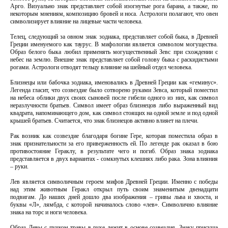
Арго. Визуально знак представляет собой изогнутые рога барана, а также, по
некоторым мнениям, композицию бровей и носа. Астрологи полагают, что овен
символизирует влияние на лицевые части человека.
Телец, следующий за овном знак зодиака, представляет собой быка, в Древней
Греции именуемого как таурус. В мифологии является символом могущества.
Образ белого быка любил применять могущественный Зевс при схождении с
небес на землю. Внешне знак представляет собой голову быка с раскидистыми
рогами. Астрологи отводят тельцу влияние на шейный отдел человека.
Близнецы или бабочка зодиака, именовались в Древней Греции как «геминус».
Легенда гласит, что созвездие было сотворено руками Зевса, который поместил
на небеса облики двух своих сыновей после гибели одного из них, как символ
неразлучности братьев. Символ имеет образ близнецов либо выраженный вид
квадрата, напоминающего дом, как символ стоящих на одной земле и под одной
крышей братьев. Считается, что знак близнецов активно влияет на плечи.
Рак возник как созвездие благодаря богине Гере, которая поместила образ в
знак признательности за его приверженность ей. По легенде рак оказал в бою
противостояние Гераклу, в результате чего и погиб. Образ знака зодиака
представляется в двух вариантах - сомкнутых клешнях либо рака. Зона влияния
– руки.
Лев является символичным героем мифов Древней Греции. Именно с победы
над этим животным Геракл открыл путь своим знаменитым двенадцати
подвигам. До наших дней дошло два изображения – гривы льва и хвоста, и
буквы «Л», лямбда, с которой начиналось слово «лев». Символично влияние
знака на торс и ноги человека.
Образ Девы с пучком травы в руке лежит в основе созвездия. Знаку присуща