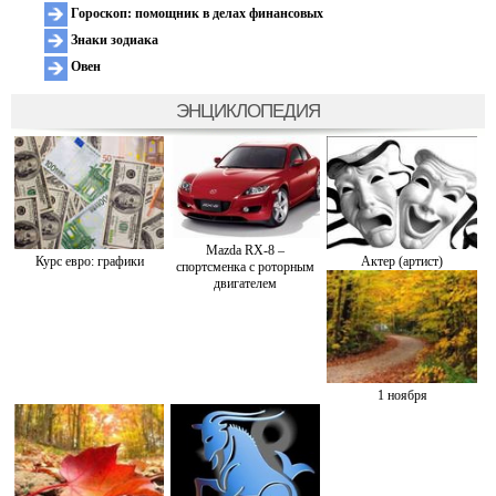
Гороскоп: помощник в делах финансовых
Знаки зодиака
Овен
ЭНЦИКЛОПЕДИЯ
Mazda RX-8 –
Курс евро: графики
Актер (артист)
спортсменка с роторным
двигателем
1 ноября