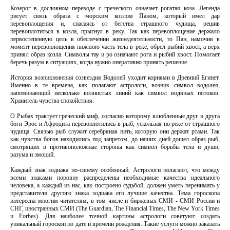
Козерог в дословном переводе с греческого означает рогатая коза. Легенда
рисует связь образа с морским козлом Паном, который имел дар
перевоплощения и, спасаясь от бегства страшного чудища, решив
перевоплотиться в козла, прыгнул в реку. Так как перевоплощение держало
первостепенную цель в обеспечении жизнедеятельности, то Пан, намочив в
момент перевоплощения нижнюю часть тела в реке, обрел рыбий хвост, а верх
принял образ козла. Символы тау и ро означают рога и рыбий хвост. Помогает
беречь разум в ситуациях, когда нужно оперативно принять решение.
История возникновения созвездия Водолей уходит корнями в Древний Египет.
Именно в те времена, как полагают астрологи, возник символ водолея,
напоминающий несколько волнистых линий как символ водяных потоков.
Хранитель чувства спокойствия.
О Рыбах трактует греческий миф, согласно которому влюбленные друг в друга
боги Эрос и Афродита перевоплотились в рыб, ускользая по реке от страшного
чудища. Связью рыб служит серебряная нить, которую они держат ртами. Так
как чувства богов находились под запретом, до наших дней дошел образ рыб,
смотрящих в противоположные стороны как символ борьбы тела и души,
разума и эмоций.
Каждый знак зодиака по-своему особенный. Астрологи полагают, что между
всеми знаками поровну распределены необходимые качества идеального
человека, а каждый из нас, как построено судьбой, должен уметь перенимать у
представителя другого знака зодиака его лучшие качества. Тема гороскопа
интересна многим читателям, в том числе и биржевых СМИ - СМИ России и
СНГ, иностранных СМИ (The Guardian, The Financial Times, The New York Times
и Forbes). Для наиболее точной картины астрологи советуют создать
уникальный гороскоп по дате и времени рождения. Такие услуги можно заказать