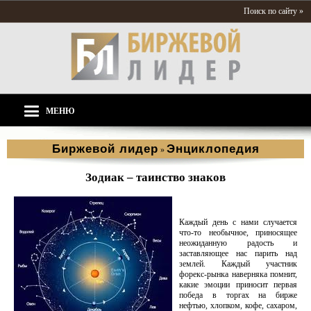
Поиск по сайту »
МЕНЮ
Биржевой лидер
Энциклопедия
»
Зодиак – таинство знаков
Каждый день с нами случается
что-то необычное, приносящее
неожиданную радость и
заставляющее нас парить над
землей. Каждый участник
форекс-рынка наверняка помнит,
какие эмоции приносит первая
победа в торгах на бирже
нефтью, хлопком, кофе, сахаром,