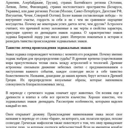
Армении, Азербайджане, Грузии), странах Балтийского региона (Эстонии,
Латвии, Литве, Финляндии), странах постсоветского пространства (Беларуси,
Украины), или даже регионах России (Москве, Санкт-Петербурге, Дагестане РФ,
Ингушетии, Чечне, Северной Осетии). Более важная составляющая победы – то
внутреннее счастье, гордость за себя и ни с чем ни сравнимое ощущение
могущества. Почему же некоторым успех дается легче, чем другим? Астрологи
считают, что причиной всему заложенные в нас черты и свойства характера,
присущие одному из двенадцати знаков зодиака. О характеристике знаков
зодиака Биржевой лидер уже писал ранее. Интересно покопаться в истории и
разведать таинства происхождения зодиакальных знаков.
Таинство легенд происхождения зодиакальных знаков
Знаки зодиака сопровождают человека с момента его рождения. Почему именно
зодиак выбран для предопределения судьбы? В древние времена существования
мира присутствовала тесная связь между астрологией и теологией. Древние
астрономы связывали движение небесных светил с предзнаменованием о
наступлении важного события, каждое созвездие несло в себе таинство
божественности. Названия, дошедшие до наших времен, берут истоки в Древней
Греции. Их предопределили визуальные образы, которые напоминала
совокупность близрасположенных звезд.
В переводе с греческого зодиак означает круг животных. Он возник еще в
древности и впитал в себя все прелести язычества. Хорошо известно, что
зодиакальных знаков двенадцать. Рассмотрим особенности, которыми наделен
каждый из них.
Овен открывает дюжину. Происхождение наименования знака носит свое
название в переводе от слова «баран», на которого, как полагали предки, похоже
созвездие. Греческая мифология также повествует о том, что овну принадлежит
золотое руно, за которым охотился небезызвестный Ясон на именитом корабле