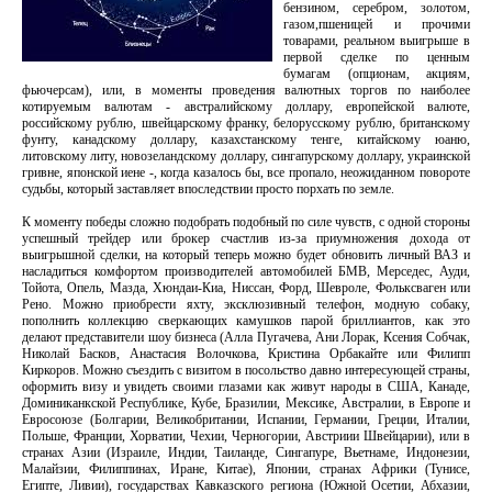
бензином, серебром, золотом,
газом,пшеницей и прочими
товарами, реальном выигрыше в
первой сделке по ценным
бумагам (опционам, акциям,
фьючерсам), или, в моменты проведения валютных торгов по наиболее
котируемым валютам - австралийскому доллару, европейской валюте,
российскому рублю, швейцарскому франку, белорусскому рублю, британскому
фунту, канадскому доллару, казахстанскому тенге, китайскому юаню,
литовскому литу, новозеландскому доллару, сингапурскому доллару, украинской
гривне, японской иене -, когда казалось бы, все пропало, неожиданном повороте
судьбы, который заставляет впоследствии просто порхать по земле.
К моменту победы сложно подобрать подобный по силе чувств, с одной стороны
успешный трейдер или брокер счастлив из-за приумножения дохода от
выигрышной сделки, на который теперь можно будет обновить личный ВАЗ и
насладиться комфортом производителей автомобилей БМВ, Мерседес, Ауди,
Тойота, Опель, Мазда, Хюндаи-Киа, Ниссан, Форд, Шевроле, Фольксваген или
Рено. Можно приобрести яхту, эксклюзивный телефон, модную собаку,
пополнить коллекцию сверкающих камушков парой бриллиантов, как это
делают представители шоу бизнеса (Алла Пугачева, Ани Лорак, Ксения Собчак,
Николай Басков, Анастасия Волочкова, Кристина Орбакайте или Филипп
Киркоров. Можно съездить с визитом в посольство давно интересующей страны,
оформить визу и увидеть своими глазами как живут народы в США, Канаде,
Доминиканкской Республике, Кубе, Бразилии, Мексике, Австралии, в Европе и
Евросоюзе (Болгарии, Великобритании, Испании, Германии, Греции, Италии,
Польше, Франции, Хорватии, Чехии, Черногории, Австриии Швейцарии), или в
странах Азии (Израиле, Индии, Таиланде, Сингапуре, Вьетнаме, Индонезии,
Малайзии, Филиппинах, Иране, Китае), Японии, странах Африки (Тунисе,
Египте, Ливии), государствах Кавказского региона (Южной Осетии, Абхазии,