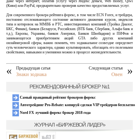
даже через интернет, оплатив услугу через Яндекс деньги, Web money, Qiwi
(Киви) или PayPal, предварительно проверив качество предоставляемых услуг.
Для современного брокера рейтинга форекс, в том числе ECN Forex, и трейдера,
постоянно отслеживающего состояние активного движения курсов, индексов
типа и котировок на ММВБ и РТС, инвестиционных компаний (Тройка Диалог,
БКС, Финам), банков (Беларуси, Российских (ВТБ банк, Сбербанк, Альфа банк и
т.д.), Европы, Украины, банков Америки, Банков Швейцарии) и ПИФов и
занимающегося приобретением акций GTA либо других компаний
онлайнигровой сферы, важно помнить, что зодиакальное созвездие определяет
суть человеческого характера, однако культивировать, обогащать его полезными
свойствами, навыками и умениями можно в процессе жизнедеятельности.
«
»
Предыдущая сатья
Следующая статья
Знаки зодиака
Овен
РЕКОМЕНДОВАННЫЙ БРОКЕР №1
Самый правдивый рейтинг брокеров форекс
Автотрейдинг Pro-Rebate: копируй сделки VIP трейдеров бесплатно
Nord FX лучший форекс брокер 2018 года
ЖУРНАЛ «БИРЖЕВОЙ ЛИДЕР»