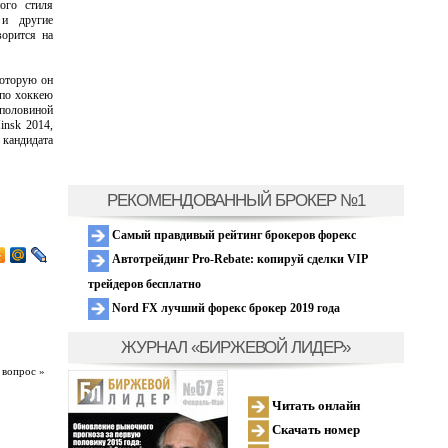
ого стиля
 и другие
ворится на
которую он
 по хоккею
 половиной
insk 2014,
 кандидата
РЕКОМЕНДОВАННЫЙ БРОКЕР №1
Самый правдивый рейтинг брокеров форекс
Автотрейдинг Pro-Rebate: копируй сделки VIP
трейдеров бесплатно
Nord FX лучший форекс брокер 2019 года
ЖУРНАЛ «БИРЖЕВОЙ ЛИДЕР»
 вопрос »
Читать онлайн
Скачать номер