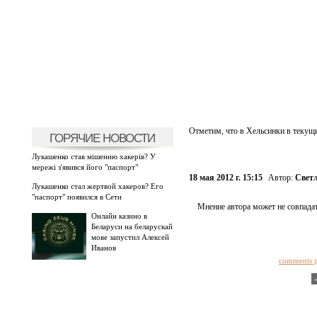
Отметим, что в Хельсинки в текущ
ГОРЯЧИЕ НОВОСТИ
Лукашенко став мішенню хакерів? У
мережі з'явився його "паспорт"
18 мая 2012 г. 15:15
Автор:
Свет
Лукашенко стал жертвой хакеров? Его
"паспорт" появился в Сети
Мнение автора может не совпадат
Онлайн казино в
Беларуси на беларускай
мове запустил Алексей
Иванов
comments 