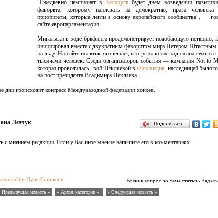
"Ежедневно чемпионат в
Беларуси
будет днем возведения позитивн
фаворита, которому наплевать на демократию, права человека
приоритеты, которые легли в основу европейского сообщества", — го
сайте европарламентария.
Мигальски в ходе брифинга продемонстрирует подобающую петицию, 
инициировал вместе с двукратным фаворитом мира Петером Штястным
на льду. На сайте политик оповещает, что резолюция подписана семью с
тысячами человек. Среди организаторов события — кампания Not to M
которая проводилась Евой Некляевой в
Финляндии
, наследницей былого
на пост президента Владимира Некляева.
ие дни происходит конгресс Международной федерации хоккея.
лана Левчук
Поделиться…
ь с мнением редакции. Если у Вас иное мнение напишите его в комментариях.
powered by HyperComments
Возник вопрос по теме статьи - Задать
« Предыдущая новость «
» Архив категории «
» Следующая новость »