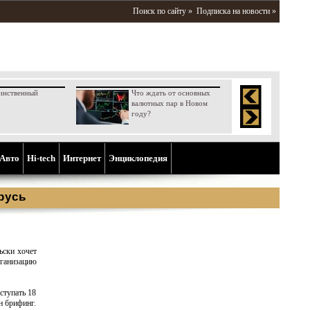
Поиск по сайту »
Подписка на новости »
инственный
Что ждать от основных
валютных пар в Новом
году?
Aвто
Hi-tech
Интернет
Энциклопедия
русь
ьски хочет
ганизацию
ступать 18
н брифинг.