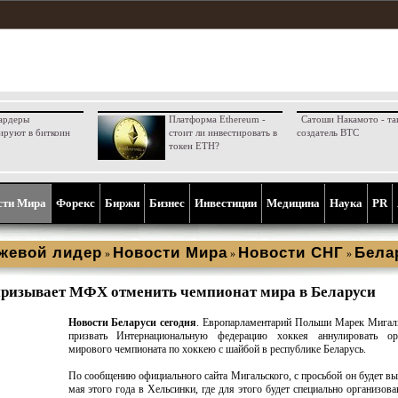
ардеры
Платформа Ethereum -
Сатоши Накамото - та
ируют в биткоин
стоит ли инвестировать в
создатель BTC
токен ETH?
сти Мира
Форекс
Биржи
Бизнес
Инвестиции
Медицина
Наука
PR
жевой лидер
Новости Мира
Новости СНГ
Бела
»
»
»
ризывает МФХ отменить чемпионат мира в Беларуси
Новости Беларуси сегодня
. Европарламентарий Польши Марек Мигал
призвать Интернациональную федерацию хоккея аннулировать ор
мирового чемпионата по хоккею с шайбой в республике Беларусь.
По сообщению официального сайта Мигальского, с просьбой он будет вы
мая этого года в Хельсинки, где для этого будет специально организова