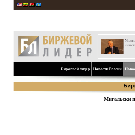
Милли
инвест
Биржевой лидер
Новости России
Ново
Бир
Мигальски п