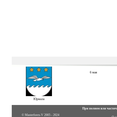
6 мая
Юрмала
При полном или частич
© Masterforex-V 2005 - 2024