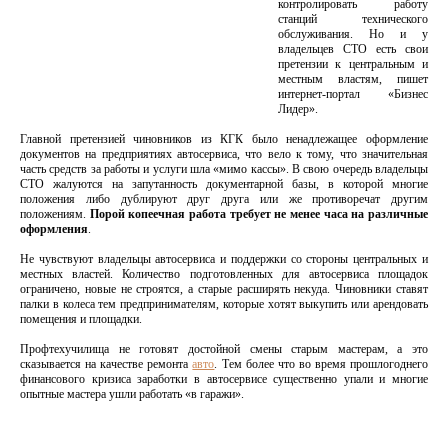
контролировать работу
станций технического
обслуживания. Но и у
владельцев СТО есть свои
претензии к центральным и
местным властям, пишет
интернет-портал «Бизнес
Лидер».
Главной претензией чиновников из КГК было ненадлежащее оформление
документов на предприятиях автосервиса, что вело к тому, что значительная
часть средств за работы и услуги шла «мимо кассы». В свою очередь владельцы
СТО жалуются на запутанность документарной базы, в которой многие
положения либо дублируют друг друга или же противоречат другим
положениям.
Порой копеечная работа требует не менее часа на различные
оформления
.
Не чувствуют владельцы автосервиса и поддержки со стороны центральных и
местных властей. Количество подготовленных для автосервиса площадок
ограничено, новые не строятся, а старые расширять некуда. Чиновники ставят
палки в колеса тем предпринимателям, которые хотят выкупить или арендовать
помещения и площадки.
Профтехучилища не готовят достойной смены старым мастерам, а это
сказывается на качестве ремонта
авто
. Тем более что во время прошлогоднего
финансового кризиса заработки в автосервисе существенно упали и многие
опытные мастера ушли работать «в гаражи».