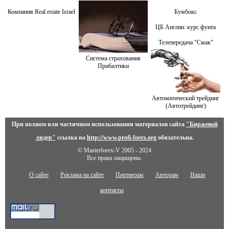
Компания Real estate Israel
Бумбокс
ЦБ Англии: курс фунта
Телепередача "Смак"
Система страхования
Прибалтики
Автоматический трейдинг
(Автотрейдинг)
При полном или частичном использовании материалов сайта
"Биржевой
лидер"
ссылка на
http://www.profi-forex.org
обязательна.
© Masterforex-V 2005 - 2024
Все права защищены.
О сайте
Реклама на сайте
Партнерам
Авторам
Наши
контакты