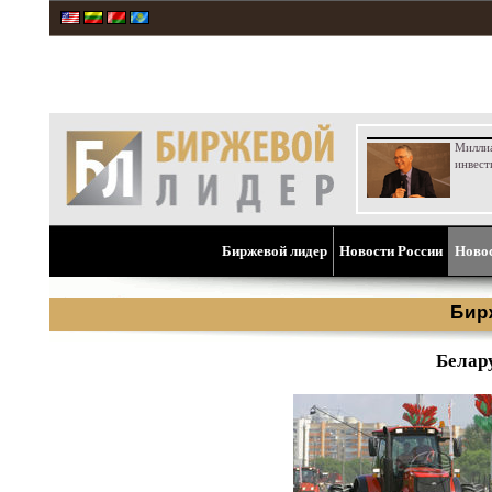
Милли
инвест
Биржевой лидер
Новости России
Ново
Бир
Белар