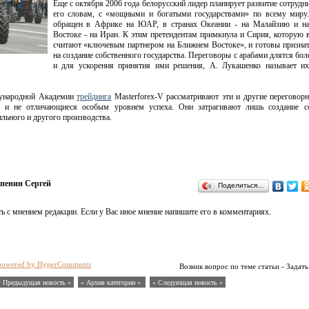
Еще с октября 2006 года белорусский лидер планирует развитие сотрудни
его словам, с «мощными и богатыми государствами» по всему миру.
обращен в Африке на ЮАР, в странах Океании - на Малайзию и н
Востоке - на Иран. К этим претендентам примкнула и Сирия, которую 
считают «ключевым партнером на Ближнем Востоке», и готовы признат
на создание собственного государства. Переговоры с арабами длятся боле
и для ускорения принятия ими решения, А. Лукашенко называет и
дународной Академии
трейдинга
Masterforex-V рассматривают эти и другие переговор
ся и не отличающиеся особым уровнем успеха. Они затрагивают лишь создание с
льного и другого производства.
пенин Сергей
Поделиться…
ь с мнением редакции. Если у Вас иное мнение напишите его в комментариях.
powered by HyperComments
Возник вопрос по теме статьи - Задать
« Предыдущая новость «
» Архив категории «
» Следующая новость »