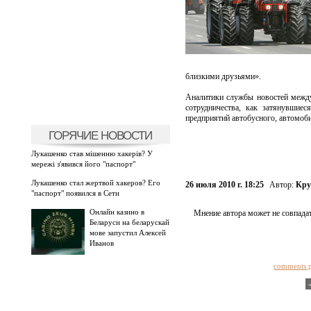
близкими друзьями».
Аналитики службы новостей меж
сотрудничества, как затянувшие
предприятий автобусного, автомоби
ГОРЯЧИЕ НОВОСТИ
Лукашенко став мішенню хакерів? У
мережі з'явився його "паспорт"
Лукашенко стал жертвой хакеров? Его
26 июля 2010 г. 18:25
Автор:
Кру
"паспорт" появился в Сети
Онлайн казино в
Мнение автора может не совпадат
Беларуси на беларускай
мове запустил Алексей
Иванов
comments 