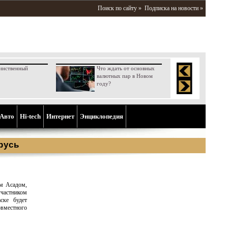
Поиск по сайту »
Подписка на новости »
инственный
Что ждать от основных
валютных пар в Новом
году?
Aвто
Hi-tech
Интернет
Энциклопедия
русь
ом Асадом,
участником
ске будет
овместного