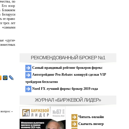
чества, по
 Его взор
а Ближнем
в Беларуси
ь ее право
е трех лет
х «самыми
ные «дуги»
овместных
РЕКОМЕНДОВАННЫЙ БРОКЕР №1
Самый правдивый рейтинг брокеров форекс
Автотрейдинг Pro-Rebate: копируй сделки VIP
трейдеров бесплатно
Nord FX лучший форекс брокер 2019 года
ЖУРНАЛ «БИРЖЕВОЙ ЛИДЕР»
 вопрос »
Читать онлайн
Скачать номер