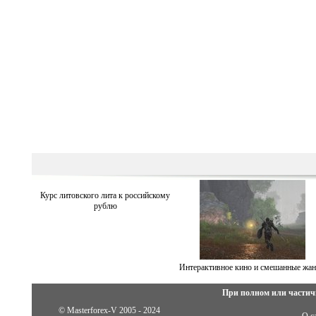
Курс литовского лита к российскому
рублю
Интерактивное кино и смешанные жа
При полном или частич
© Masterforex-V 2005 - 2024