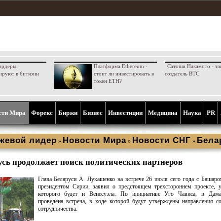
ардеры
Платформа Ethereum -
Сатоши Накамото - та
ируют в биткоин
стоит ли инвестировать в
создатель BTC
токен ETH?
сти Мира
Форекс
Биржи
Бизнес
Инвестиции
Медицина
Наука
PR
жевой лидер
Новости Мира
Новости СНГ
Бела
»
»
»
усь продолжает поиск политических партнеров
Глава Беларуси А. Лукашенко на встрече 26 июля сего года с Башар
президентом Сирии, заявил о предстоящем трехстороннем проекте, 
которого будет и Венесуэла. По инициативе Уго Чависа, в Дама
проведена встреча, в ходе которой будут утверждены направления с
сотрудничества.