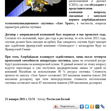
расположенной в Далласе
(США), где они
обсуждают с
представителями
компании вопросы,
связанные с запуском
первого азербайджанского
телекоммуникационного спутника «Azer Space»,
в частности, вопросы
параметров работы спутника.
Договор с американской компанией был подписан в мае прошлого года.
Согласно его положений, через два года и два месяца, то есть летом 2012 года,
спутник должен быть запущен на орбиту. Как ожидается, спутник будет запущен
при содействии французской компании «Airanespace» с космодрома Куру во
Французской Гвиане.
При этом, Азербайджан планирует задействовать лишь около четверти
пропускной способности аппаратуры спутника,
права на остальной ресурс
будут реализованы на коммерческой основе. В данный момент по этому вопросу
ведутся переговоры и уже поступила предварительная заявка от одной из
компаний Малайзии на использование 40 % ресурса спутника. Стоимость
проекта по запуску «Azer Space» составляет 163 миллиона манатов (около 204
миллиона долларов), при этом непосредственно стоимость изготовления
спутника составляет около 87 миллионов манатов (109 миллионов долларов).
21 января 2011 г. 13:51
Автор:
Ростислав Белый
Поделиться…