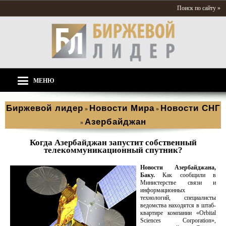
Поиск по сайту »
МЕНЮ
Биржевой лидер
Новости Мира
Новости СНГ
»
»
Азербайджан
»
Когда Азербайджан запустит собственный
телекоммуникационный спутник?
Новости Азербайджана,
Баку.
Как сообщили в
Министерстве связи и
информационных
технологий, специалисты
ведомства находятся в штаб-
квартире компании «Orbital
Sciences Corporation»,