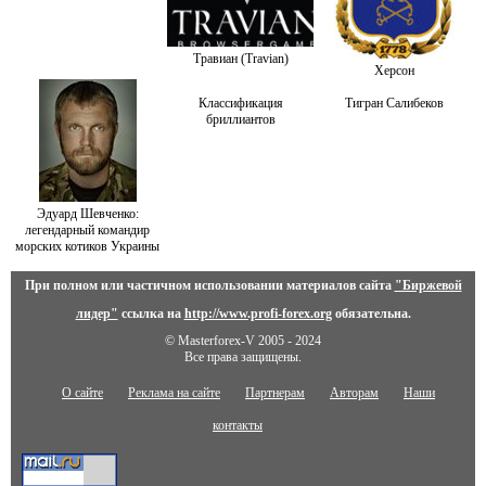
Травиан (Travian)
Херсон
Классификация
Тигран Салибеков
бриллиантов
Эдуард Шевченко:
легендарный командир
морских котиков Украины
При полном или частичном использовании материалов сайта
"Биржевой
лидер"
ссылка на
http://www.profi-forex.org
обязательна.
© Masterforex-V 2005 - 2024
Все права защищены.
О сайте
Реклама на сайте
Партнерам
Авторам
Наши
контакты