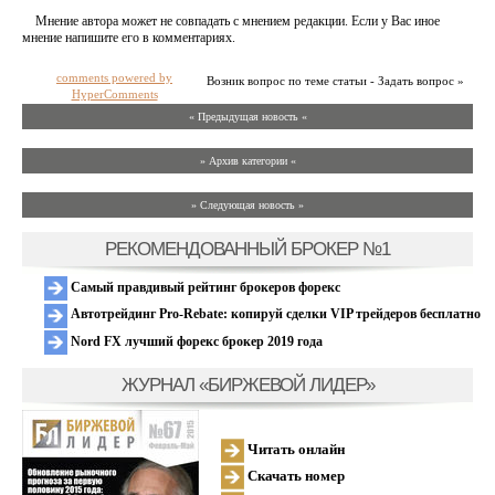
Мнение автора может не совпадать с мнением редакции. Если у Вас иное
мнение напишите его в комментариях.
comments powered by
Возник вопрос по теме статьи - Задать вопрос »
HyperComments
« Предыдущая новость «
» Архив категории «
» Следующая новость »
РЕКОМЕНДОВАННЫЙ БРОКЕР №1
Самый правдивый рейтинг брокеров форекс
Автотрейдинг Pro-Rebate: копируй сделки VIP трейдеров бесплатно
Nord FX лучший форекс брокер 2019 года
ЖУРНАЛ «БИРЖЕВОЙ ЛИДЕР»
Читать онлайн
Скачать номер