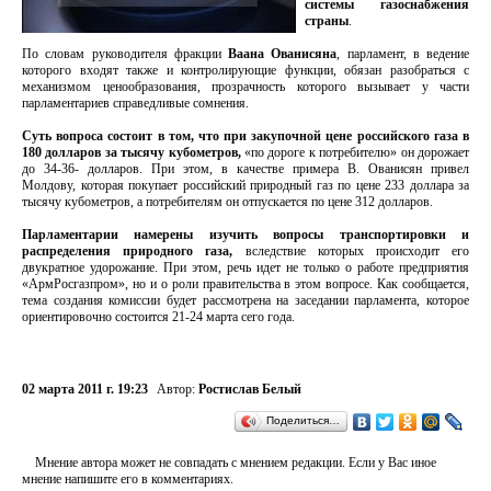
системы газоснабжения
страны
.
По словам руководителя фракции
Ваана Ованисяна
, парламент, в ведение
которого входят также и контролирующие функции, обязан разобраться с
механизмом ценообразования, прозрачность которого вызывает у части
парламентариев справедливые сомнения.
Суть вопроса состоит в том, что при закупочной цене российского газа в
180 долларов за тысячу кубометров,
«по дороге к потребителю» он дорожает
до 34-36- долларов. При этом, в качестве примера В. Ованисян привел
Молдову, которая покупает российский природный газ по цене 233 доллара за
тысячу кубометров, а потребителям он отпускается по цене 312 долларов.
Парламентарии намерены изучить вопросы транспортировки и
распределения природного газа,
вследствие которых происходит его
двукратное удорожание. При этом, речь идет не только о работе предприятия
«АрмРосгазпром», но и о роли правительства в этом вопросе. Как сообщается,
тема создания комиссии будет рассмотрена на заседании парламента, которое
ориентировочно состоится 21-24 марта сего года.
02 марта 2011 г. 19:23
Автор:
Ростислав Белый
Поделиться…
Мнение автора может не совпадать с мнением редакции. Если у Вас иное
мнение напишите его в комментариях.