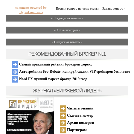
comments powered by
Возник вопрос по теме статьи - Задать вопрос »
HyperComments
« Предыдущая новость «
» Архив категории «
» Следующая новость »
РЕКОМЕНДОВАННЫЙ БРОКЕР №1
Самый правдивый рейтинг брокеров форекс
Автотрейдинг Pro-Rebate: копируй сделки VIP трейдеров бесплатно
Nord FX лучший форекс брокер 2019 года
ЖУРНАЛ «БИРЖЕВОЙ ЛИДЕР»
Читать онлайн
Скачать номер
Архив номеров
Партнерам