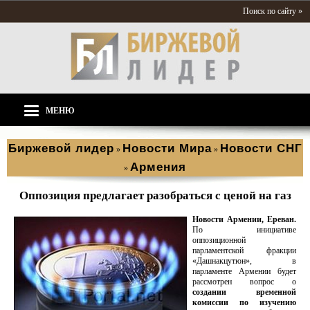
Поиск по сайту »
МЕНЮ
Биржевой лидер
Новости Мира
Новости СНГ
»
»
Армения
»
Оппозиция предлагает разобраться с ценой на газ
Новости Армении, Ереван.
По инициативе
оппозиционной
парламентской фракции
«Дашнакцутюн», в
парламенте Армении будет
рассмотрен вопрос о
создании временной
комиссии по изучению