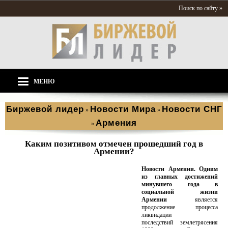
Поиск по сайту »
МЕНЮ
Биржевой лидер
Новости Мира
Новости СНГ
»
»
Армения
»
Каким позитивом отмечен прошедший год в
Армении?
Новости Армении. Одним
из главных достижений
минувшего года в
социальной жизни
Армении
является
продолжение процесса
ликвидации
последствий землетрясения