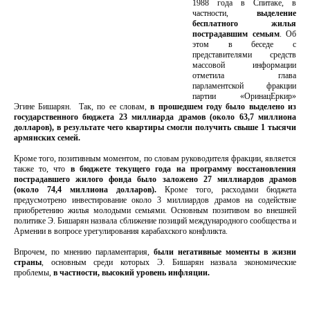
1988 года в Спитаке, в
частности,
выделение
бесплатного жилья
пострадавшим семьям
. Об
этом в беседе с
представителями средств
массовой информации
отметила глава
парламентской фракции
партии «ОринацЕркир»
Эгине Бишарян. Так, по ее словам,
в прошедшем году было выделено из
государственного бюджета 23 миллиарда драмов (около 63,7 миллиона
долларов), в результате чего квартиры смогли получить свыше 1 тысячи
армянских семей.
Кроме того, позитивным моментом, по словам руководителя фракции, является
также то, что
в бюджете текущего года на программу восстановления
пострадавшего жилого фонда было заложено 27 миллиардов драмов
(около 74,4 миллиона долларов).
Кроме того, расходами бюджета
предусмотрено инвестирование около 3 миллиардов драмов на содействие
приобретению жилья молодыми семьями. Основным позитивом во внешней
политике Э. Бишарян назвала сближение позиций международного сообщества и
Армении в вопросе урегулирования карабахского конфликта.
Впрочем, по мнению парламентария,
были негативные моменты в жизни
страны
, основным среди которых Э. Бишарян назвала экономические
проблемы,
в частности, высокий уровень инфляции.