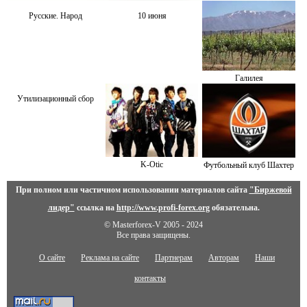
Русские. Народ
10 июня
Галилея
Утилизационный сбор
K-Otiс
Футбольный клуб Шахтер
При полном или частичном использовании материалов сайта
"Биржевой
лидер"
ссылка на
http://www.profi-forex.org
обязательна.
© Masterforex-V 2005 - 2024
Все права защищены.
О сайте
Реклама на сайте
Партнерам
Авторам
Наши
контакты