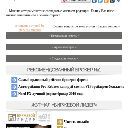
Мнение автора может не совпадать с мнением редакции. Если у Вас иное
мнение напишите его в комментариях.
comments powered by
Возник вопрос по теме статьи - Задать вопрос »
HyperComments
« Предыдущая новость «
» Архив категории «
» Следующая новость »
РЕКОМЕНДОВАННЫЙ БРОКЕР №1
Самый правдивый рейтинг брокеров форекс
Автотрейдинг Pro-Rebate: копируй сделки VIP трейдеров бесплатно
Nord FX лучший форекс брокер 2019 года
ЖУРНАЛ «БИРЖЕВОЙ ЛИДЕР»
Читать онлайн