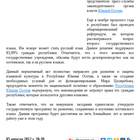
представители пресс-службы
законодательного органа
власти
Южной Осетии
.
Еще в ноябре прошлого года
в республике был проведен
общенациональный
референдум, на котором
рассматривался вопрос
второго государственного
языка. Им вскоре может стать русский язык. Данное решение поддержало
83,99% граждан республики. Отмечается, что с этого момента все
государственные учреждения, обязаны будут вести делопроизводство как на
осетинском, так и на русском языках.
Данный нормативный акт полностью направлен для развития и защиты
языковой культуры в Республике Южная Осетия, а также на создание
необходимых условий для ее функционирования. Мира Цховребова,
председатель комитета по национальной политике и образованию
Республики
Южная Осетия
подчеркнула, что нововведения не затронут права тех граждан
республики, которые пользуются другими языками.
Также отмечается, что на минувшем заседании единогласно утвердили
государственную программу по развитию, сохранению и изучению осетинского
языка. Данная программа будет рассчитана на пять ближайших лет и начнет
работу уже в этом году.
05 апреля 2012 г. 20:39
Поделиться…