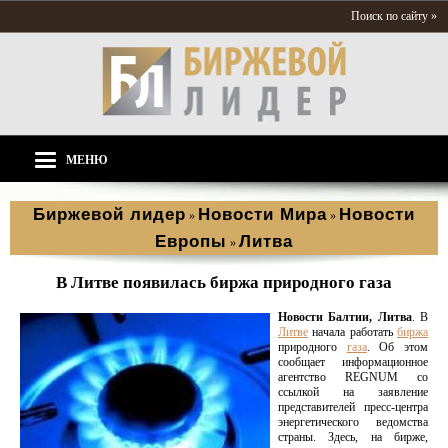
Поиск по сайту »
МЕНЮ
Биржевой лидер
Новости Мира
Новости
»
»
Европы
Литва
»
В Литве появилась биржа природного газа
Новости Балтии, Литва
. В
Литве
начала работать
биржа
природного
газа
. Об этом
сообщает информационное
агентство REGNUM со
ссылкой на заявление
представителей пресс-центра
энергетического ведомства
страны. Здесь, на бирже,