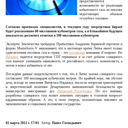
предоставляются
возможности по реализации
избыточного газа ли покупке
недостающих объемов
«голубого топлива».
Согласно прогнозам специалистов, в текущем году посредством биржи
будет реализовано 60 миллионов кубометров газа, а в ближайшем будущем
показатель достигнет отметки в 100 миллионов кубометров
.
Эксперты Землячества трейдеров Прибалтики Академии биржевой торговли и
форекс Masterforex-V напоминают, что в настоящее время Литва имеет только
один источник поставок газа в страну – это
российская
компания «Газпром». Но
Вильнюс
надеется посредством СПГ-терминала и за счет добычи сланцевого
газа вначале уменьшить зависимость от российского газового монополиста, а
потом и вовсе избавиться от нее.
Последние данные свидетельствуют о том, что в Литве залежи сланцевого газа
составляют 100 миллиардов кубических метров. По крайней мере, так обстоят
дела, исходя из заявления Витаутаса Науджаса, посла по вопросам транспортной
и энергетической политики Департамента экономической безопасности при
министерстве иностранных дел
Литовской Республики
. По его мнению,
разработка сланцевого газа может изменить ситуацию в «газовом вопросе»
кардинальным образом. А это, в свою очередь, положительно повлияет на
экономическое и социальное положение государства.
02 марта 2012 г. 17:03
Автор:
Павел Господынич