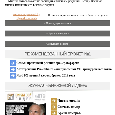
Мнение автора может не совпадать с мнением редакции. Если у Вас иное
мнение напишите его в комментариях.
comments powered by
Возник вопрос по теме статьи - Задать вопрос »
HyperComments
« Предыдущая новость «
» Архив категории «
» Следующая новость »
РЕКОМЕНДОВАННЫЙ БРОКЕР №1
Самый правдивый рейтинг брокеров форекс
Автотрейдинг Pro-Rebate: копируй сделки VIP трейдеров бесплатно
Nord FX лучший форекс брокер 2019 года
ЖУРНАЛ «БИРЖЕВОЙ ЛИДЕР»
Читать онлайн
Скачать номер
Архив номеров