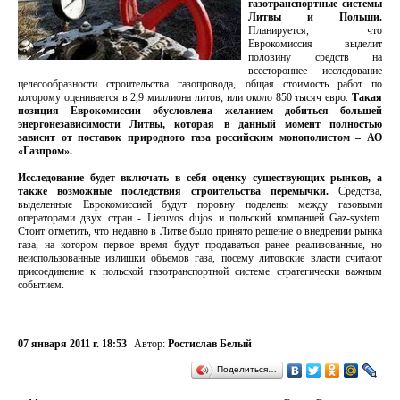
газотранспортные системы
Литвы и Польши.
Планируется, что
Еврокомиссия выделит
половину средств на
всестороннее исследование
целесообразности строительства газопровода, общая стоимость работ по
которому оценивается в 2,9 миллиона литов, или около 850 тысяч евро.
Такая
позиция Еврокомиссии обусловлена желанием добиться большей
энергонезависимости Литвы, которая в данный момент полностью
зависит от поставок природного газа российским монополистом – АО
«Газпром».
Исследование будет включать в себя оценку существующих рынков, а
также возможные последствия строительства перемычки.
Средства,
выделенные Еврокомиссией будут поровну поделены между газовыми
операторами двух стран - Lietuvos dujos и польский компанией Gaz-system.
Стоит отметить, что недавно в Литве было принято решение о внедрении рынка
газа, на котором первое время будут продаваться ранее реализованные, но
неиспользованные излишки объемов газа, посему литовские власти считают
присоединение к польской газотранспортной системе стратегически важным
событием.
07 января 2011 г. 18:53
Автор:
Ростислав Белый
Поделиться…