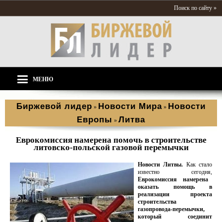
Поиск по сайту »
МЕНЮ
Биржевой лидер
Новости Мира
Новости
»
»
Европы
Литва
»
Еврокомиссия намерена помочь в строительстве
литовско-польской газовой перемычки
Новости Литвы.
Как стало
известно сегодня,
Еврокомиссия намерена
оказать помощь в
реализации проекта
строительства
газопровода-перемычки,
который соединит