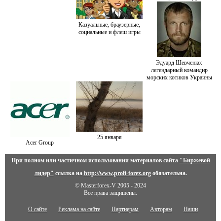
Казуальные, браузерные,
социальные и флеш игры
Эдуард Шевченко:
легендарный командир
морских котиков Украины
25 января
Acer Group
При полном или частичном использовании материалов сайта
"Биржевой
лидер"
ссылка на
http://www.profi-forex.org
обязательна.
© Masterforex-V 2005 - 2024
Все права защищены.
О сайте
Реклама на сайте
Партнерам
Авторам
Наши