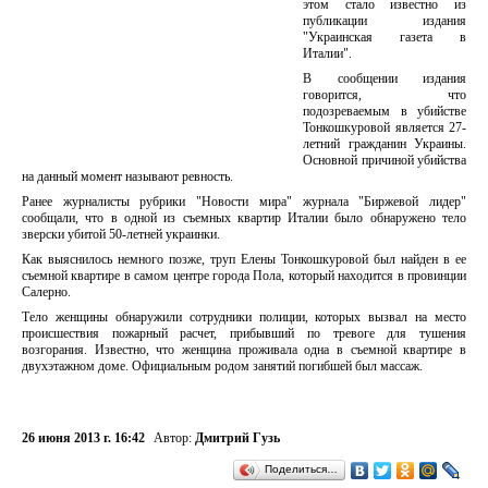
этом стало известно из
публикации издания
"Украинская газета в
Италии".
В сообщении издания
говорится, что
подозреваемым в убийстве
Тонкошкуровой является 27-
летний гражданин Украины.
Основной причиной убийства
на данный момент называют ревность.
Ранее журналисты рубрики "Новости мира" журнала "Биржевой лидер"
сообщали, что в одной из съемных квартир Италии было обнаружено тело
зверски убитой 50-летней украинки.
Как выяснилось немного позже, труп Елены Тонкошкуровой был найден в ее
съемной квартире в самом центре города Пола, который находится в провинции
Салерно.
Тело женщины обнаружили сотрудники полиции, которых вызвал на место
происшествия пожарный расчет, прибывший по тревоге для тушения
возгорания. Известно, что женщина проживала одна в съемной квартире в
двухэтажном доме. Официальным родом занятий погибшей был массаж.
26 июня 2013 г. 16:42
Автор:
Дмитрий Гузь
Поделиться…