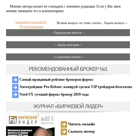
Мнение автора может не совпадать с мнением редакции. Если у Вас иное
мнение напишите его в комментариях.
comments powered by
Возник вопрос по теме статьи - Задать вопрос »
HyperComments
« Предыдущая новость «
» Архив категории «
» Следующая новость »
РЕКОМЕНДОВАННЫЙ БРОКЕР №1
Самый правдивый рейтинг брокеров форекс
Автотрейдинг Pro-Rebate: копируй сделки VIP трейдеров бесплатно
Nord FX лучший форекс брокер 2019 года
ЖУРНАЛ «БИРЖЕВОЙ ЛИДЕР»
Читать онлайн
Скачать номер