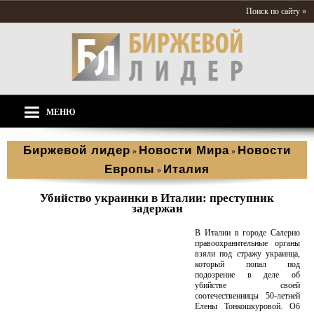
Поиск по сайту »
МЕНЮ
Биржевой лидер
Новости Мира
Новости
»
»
Европы
Италия
»
Убийство украинки в Италии: преступник
задержан
В Италии в городе Салерно
правоохранительные органы
взяли под стражу украинца,
который попал под
подозрение в деле об
убийстве своей
соотечественницы 50-летней
Елены Тонкошкуровой. Об