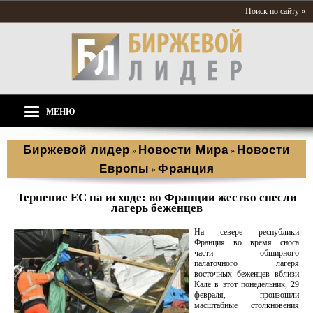
Поиск по сайту »
МЕНЮ
Биржевой лидер
Новости Мира
Новости
»
»
Европы
Франция
»
Терпение ЕС на исходе: во Франции жестко снесли
лагерь беженцев
На севере республики
Франция во время сноса
части обширного
палаточного лагеря
восточных беженцев вблизи
Кале в этот понедельник, 29
февраля, произошли
масштабные столкновения