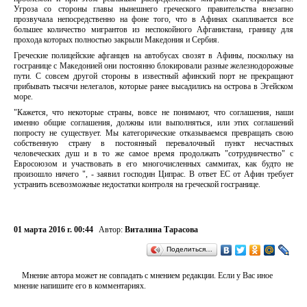
Угроза со стороны главы нынешнего греческого правительства внезапно
прозвучала непосредственно на фоне того, что в Афинах скапливается все
большее количество мигрантов из неспокойного Афганистана, границу для
прохода которых полностью закрыли Македония и Сербия.
Греческие полицейские афганцев на автобусах свозят в Афины, поскольку на
госгранице с Македонией они постоянно блокировали разные железнодорожные
пути. С совсем другой стороны в известный афинский порт не прекращают
прибывать тысячи нелегалов, которые ранее высадились на острова в Эгейском
море.
"Кажется, что некоторые страны, вовсе не понимают, что соглашения, наши
именно общие соглашения, должны или выполняться, или этих соглашений
попросту не существует. Мы категорические отказываемся превращать свою
собственную страну в постоянный перевалочный пункт несчастных
человеческих душ и в то же самое время продолжать "сотрудничество" с
Евросоюзом и участвовать в его многочисленных саммитах, как будто не
произошло ничего ", - заявил господин Ципрас. В ответ ЕС от Афин требует
устранить всевозможные недостатки контроля на греческой госгранице.
01 марта 2016 г. 00:44
Автор:
Виталина Тарасова
Поделиться…
Мнение автора может не совпадать с мнением редакции. Если у Вас иное
мнение напишите его в комментариях.