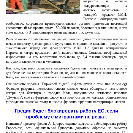
мигрантов и активно
поддерживающих их
местных активистов с
полицией, передают СМИ.
Согласно обнародованному
сообщению, сотрудники правоохранительных органов применили настоящий
слезоточивый газ против сразу 150-200 человек, бросавших в них камни, и при
этом подожгли 3 импровизированные палатки в т. н. джунглях.
Раньше около 20 работников специально нанятой одной строительной компании
начали попросту демонтировать пустующие мигрантские шалаши в присутствии
значительного наряда сил французского МВД. По данным официального
Парижа, в лагере проживали до 1 тысячи человек. Согласно неофициальной
информации, на его территории пребывало до 3,4 тысячи беженцев, среди
которых маленькие дети и женщины.
Как предполагается, жителей упомянутых "джунглей" перевезут в иные приюты
для беженцев на территории Франции, однако из них многие не хотят оставлять
Кале, так как стремятся оказаться в Великобритании.
Специалисты издания "Биржевой лидер" информируют о том, что Админсуд
Франции разрешил полностью снести южную часть обширного палаточного
лагеря для беженцев в городке Кале, получившего негласное название
"Джунгли", еще 25 февраля. Сносу ни в коем случае не подлежат общественные
учреждения, такие как театр и школы, функционирующие на территории лагеря.
Греция будет блокировать работу ЕС, если
проблему с мигрантами не решат.
Нынешний премьер Греции А. Ципрас недавно пригрозил заблокировать работу
Евросоюза, если официальный Брюссель должным образом не займется
проблемой и при этом реальным распределением мигрантов в странах ЕС.