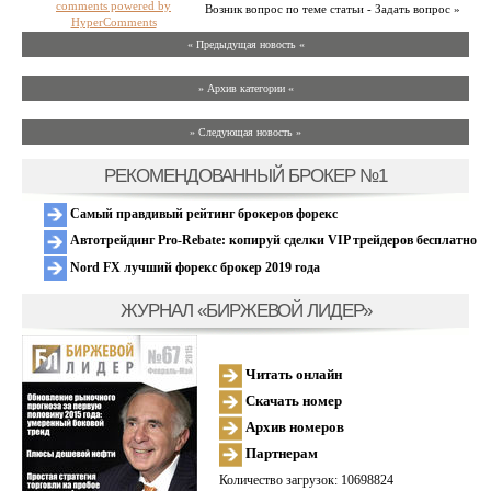
comments powered by
Возник вопрос по теме статьи - Задать вопрос »
HyperComments
« Предыдущая новость «
» Архив категории «
» Следующая новость »
РЕКОМЕНДОВАННЫЙ БРОКЕР №1
Самый правдивый рейтинг брокеров форекс
Автотрейдинг Pro-Rebate: копируй сделки VIP трейдеров бесплатно
Nord FX лучший форекс брокер 2019 года
ЖУРНАЛ «БИРЖЕВОЙ ЛИДЕР»
Читать онлайн
Скачать номер
Архив номеров
Партнерам
Количество загрузок: 10698824