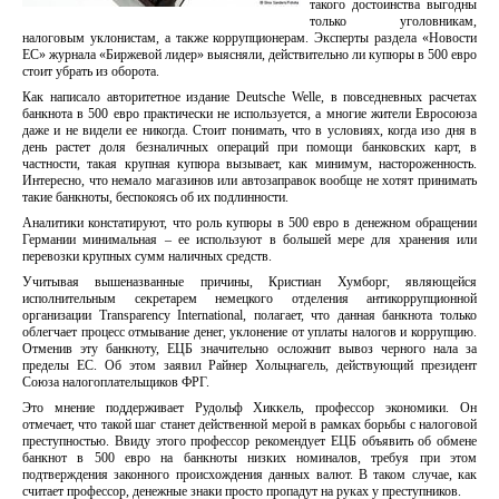
такого достоинства выгодны
только уголовникам,
налоговым уклонистам, а также коррупционерам. Эксперты раздела «Новости
ЕС» журнала «Биржевой лидер» выясняли, действительно ли купюры в 500 евро
стоит убрать из оборота.
Как написало авторитетное издание Deutsche Welle, в повседневных расчетах
банкнота в 500 евро практически не используется, а многие жители Евросоюза
даже и не видели ее никогда. Стоит понимать, что в условиях, когда изо дня в
день растет доля безналичных операций при помощи банковских карт, в
частности, такая крупная купюра вызывает, как минимум, настороженность.
Интересно, что немало магазинов или автозаправок вообще не хотят принимать
такие банкноты, беспокоясь об их подлинности.
Аналитики констатируют, что роль купюры в 500 евро в денежном обращении
Германии минимальная – ее используют в большей мере для хранения или
перевозки крупных сумм наличных средств.
Учитывая вышеназванные причины, Кристиан Хумборг, являющейся
исполнительным секретарем немецкого отделения антикоррупционной
организации Transparency International, полагает, что данная банкнота только
облегчает процесс отмывание денег, уклонение от уплаты налогов и коррупцию.
Отменив эту банкноту, ЕЦБ значительно осложнит вывоз черного нала за
пределы ЕС. Об этом заявил Райнер Хольцнагель, действующий президент
Союза налогоплательщиков ФРГ.
Это мнение поддерживает Рудольф Хиккель, профессор экономики. Он
отмечает, что такой шаг станет действенной мерой в рамках борьбы с налоговой
преступностью. Ввиду этого профессор рекомендует ЕЦБ объявить об обмене
банкнот в 500 евро на банкноты низких номиналов, требуя при этом
подтверждения законного происхождения данных валют. В таком случае, как
считает профессор, денежные знаки просто пропадут на руках у преступников.