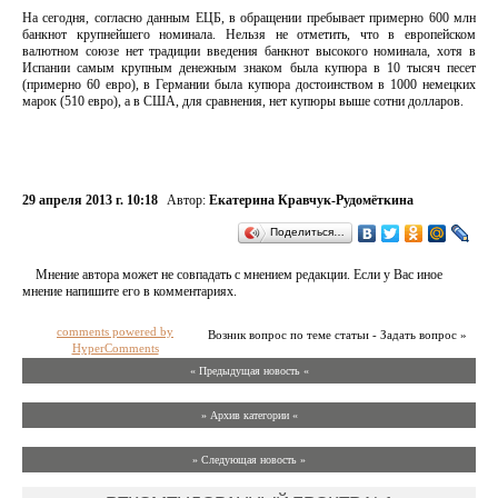
На сегодня, согласно данным ЕЦБ, в обращении пребывает примерно 600 млн
банкнот крупнейшего номинала. Нельзя не отметить, что в европейском
валютном союзе нет традиции введения банкнот высокого номинала, хотя в
Испании самым крупным денежным знаком была купюра в 10 тысяч песет
(примерно 60 евро), в Германии была купюра достоинством в 1000 немецких
марок (510 евро), а в США, для сравнения, нет купюры выше сотни долларов.
29 апреля 2013 г. 10:18
Автор:
Екатерина Кравчук-Рудомёткина
Поделиться…
Мнение автора может не совпадать с мнением редакции. Если у Вас иное
мнение напишите его в комментариях.
comments powered by
Возник вопрос по теме статьи - Задать вопрос »
HyperComments
« Предыдущая новость «
» Архив категории «
» Следующая новость »