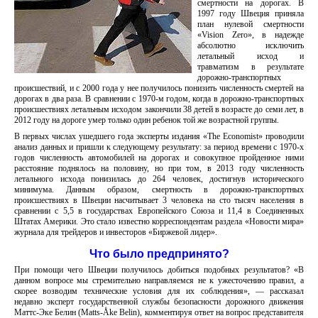
смертности на дорогах. В
1997 году Швеция приняла
план нулевой смертности
«Vision Zero», в надежде
абсолютно исключить
летальный исход и
травматизм в результате
дорожно-транспортных
происшествий, и с 2000 года у нее получилось понизить численность смертей на
дорогах в два раза. В сравнении с 1970-м годом, когда в дорожно-транспортных
происшествиях летальным исходом закончили 38 детей в возрасте до семи лет, в
2012 году на дороге умер только один ребенок той же возрастной группы.
В первых числах ушедшего года эксперты издания «The Economist» проводили
анализ данных и пришли к следующему результату: за период времени с 1970-х
годов численность автомобилей на дорогах и совокупное пройденное ними
расстояние поднялось на половину, но при том, в 2013 году численность
летального исхода понизилась до 264 человек, достигнув исторического
минимума. Данным образом, смертность в дорожно-транспортных
происшествиях в Швеции насчитывает 3 человека на сто тысяч населения в
сравнении с 5,5 в государствах Европейского Союза и 11,4 в Соединенных
Штатах Америки. Это стало известно корреспондентам раздела «Новости мира»
журнала для трейдеров и инвесторов «Биржевой лидер».
Что было предпринято?
При помощи чего Швеции получилось добиться подобных результатов? «В
данном вопросе мы стремительно направляемся не к ужесточению правил, а
скорее возводим технические условия для их соблюдения», — рассказал
недавно эксперт государственной службы безопасности дорожного движения
Маттс-Эке Белин (Matts-Åke Belin), комментируя ответ на вопрос представителя