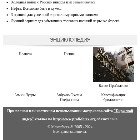
Холодная война с Россией никогда и не заканчивалась
Нефть: Все могло быть и хуже…
3 правила для успешной торговли мусорными акциями
Лучший вариант для убыточных торговых позиций на рынке Форекс
ЭНЦИКЛОПЕДИЯ
Планета
Греция
Банки Прибалтики
Замки Луары
Забужко Оксана
Классификация
Стефановна
бриллиантов
При полном или частичном использовании материалов сайта
"Биржевой
лидер"
ссылка на
http://www.profi-forex.org
обязательна.
© Masterforex-V 2005 - 2024
Все права защищены.