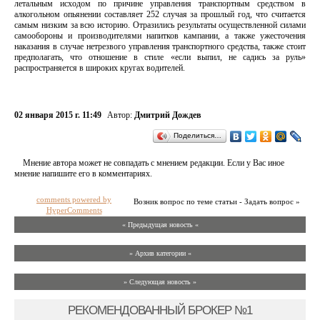
летальным исходом по причине управления транспортным средством в
алкогольном опьянении составляет 252 случая за прошлый год, что считается
самым низким за всю историю. Отразились результаты осуществленной силами
самообороны и производителями напитков кампании, а также ужесточения
наказания в случае нетрезвого управления транспортного средства, также стоит
предполагать, что отношение в стиле «если выпил, не садись за руль»
распространяется в широких кругах водителей.
02 января 2015 г. 11:49
Автор:
Дмитрий Дождев
Поделиться…
Мнение автора может не совпадать с мнением редакции. Если у Вас иное
мнение напишите его в комментариях.
comments powered by
Возник вопрос по теме статьи - Задать вопрос »
HyperComments
« Предыдущая новость «
» Архив категории «
» Следующая новость »
РЕКОМЕНДОВАННЫЙ БРОКЕР №1