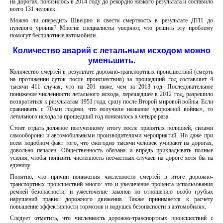
на дорогах, понизилось в 2014 году до рекордно низкого результата и составило
всего 131 человек.
Можно ли опередить Швецию и свести смертность в результате ДТП до
нулевого уровня? Многие специалисты уверяют, что решить эту проблему
помогут беспилотные автомобили.
Количество аварий с летальным исходом можно
уменьшить.
Количество смертей в результате дорожно-транспортных происшествий (смерть
на протяжении суток после происшествия) за прошедший год составляет 4
тысячи 411 случая, что на 201 ниже, чем за 2013 год. Последовательное
понижение численности летального исхода, перешедшее в 2012 год, разрешило
возвратиться к результатам 1951 года, сразу после Второй мировой войны. Если
сравнивать с 70-ми годами, что получили название «дорожной войны», то
летального исхода за прошедший год понизилось в четыре раза.
Стоит отдать должное полученному итогу после принятых полицией, силами
самообороны и автомобильными производителями мероприятий. Но даже при
всем подобном факт того, что ежегодно тысячи человек умирают на дорогах,
довольно печален. Общественность обязана и впредь прикладывать полные
усилия, чтобы понизить численность несчастных случаев на дороге хотя бы на
единицу.
Понятно, что причин понижения численности смертей в итоге дорожно-
транспортных происшествий много: это и увеличение процента использования
ремней безопасности, и ужесточение законов по отношению особо грубых
нарушений правил дорожного движения. Также принимается к расчету
повышение эффективности тормозов и подушек безопасности в автомобилях.
Следует отметить, что численность дорожно-транспортных происшествий с