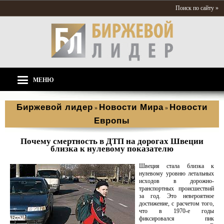
Поиск по сайту »
МЕНЮ
Биржевой лидер
Новости Мира
Новости
»
»
Европы
Почему смертность в ДТП на дорогах Швеции
близка к нулевому показателю
Швеция стала близка к
нулевому уровню летальных
исходов в дорожно-
транспортных происшествий
за год. Это невероятное
достижение, с расчетом того,
что в 1970-е годы
фиксировался пик