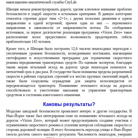
навигационно-аналитической службы CityLab.
Швеция начала реконструировать дороги, уделив ключевое внимание проблеме
безопасности в ущерб скорости и остальным критериям. В данную категорию
относится строение дорог типа «2+1», с двумя полосами движения в одном
направлении и одной встречной, причем одна из них — переменного
направления в зависимости от напряженности потока. По сообщениям
источников, за первое десятилетие реализации программы «Vision Zero» такое
расположение полос предоставило возможность предотвратить гибель
приблизительно 145 человек.
Кроме того, в Швеции было построено 12,6 тысячи пешеходных переходов с
увеличенным уровнем безопасности, возведенными мостиками, мигающими
светофорами и искусственными преградами для ограничения скоростного
режима передвижения транспортных средств. По оценкам экспертов, благодаря
таким мерам летальный исход на дорогах среди пешеходов понизился за
пятилетний срок в два раза. В государстве были понижены пределы разрешенной
скорости в районах городских строений и в местах крупных скоплений людей, а
также были сооружены ограждения для защиты велосипедистов от
передвигающегося транспорта. Понижению летального исхода на дорогах
способствовало и ужесточение наказания за управление транспортным
средством в состоянии алкогольного опьянения.
Каковы результаты?
Моделью шведской безопасности проявляют интерес и другие государства. В
Нью-Йорке также был интегрирован план по понижению летального исхода на
дорогах «Vision Zero», который может предусматривать создание участков с
ограничением скоростного режима и усиление контроля соблюдения скорости со
стороны дорожной полиции. В итоге безопасность перехода улицы в Нью-Йорке
смогла достичь самого высокого результата. Численность пешеходов, умерших