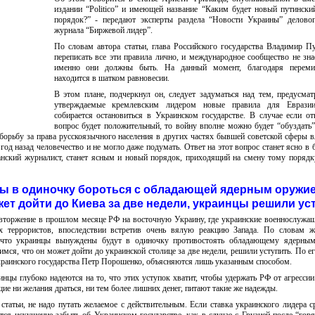
издании “Politico” и имеющей название “Каким будет новый путинск
порядок?” - передают эксперты раздела “Новости Украины” деловог
журнала “Биржевой лидер”.
По словам автора статьи, глава Российского государства Владимир П
переписать все эти правила лично, и международное сообщество не зна
именно они должны быть. На данный момент, благодаря перем
находится в шатком равновесии.
В этом плане, подчеркнул он, следует задуматься над тем, предусма
утверждаемые кремлевским лидером новые правила для Еврази
собирается остановиться в Украинском государстве. В случае если от
вопрос будет положительный, то войну вполне можно будет “обуздать”
борьбу за права русскоязычного населения в других частях бывшей советской сферы в
год назад человечество и не могло даже подумать. Ответ на этот вопрос станет ясно в
анский журналист, станет ясным и новый порядок, приходящий на смену тому порядк
ны в одиночку бороться с обладающей ядерным оружи
ет дойти до Киева за две недели, украинцы решили ус
 вторжение в прошлом месяце РФ на восточную Украину, где украинские военнослужа
х террористов, впоследствии встретив очень вялую реакцию Запада. По словам ж
, что украинцы вынуждены будут в одиночку противостоять обладающему ядерны
имся, что он может дойти до украинской столице за две недели, решили уступить. По е
Украинского государства Петр Порошенко, объясняются лишь указанным способом.
инцы глубоко надеются на то, что этих уступок хватит, чтобы удержать РФ от агрессии
ие ни желания драться, ни тем более лишних денег, питают такие же надежды.
статьи, не надо путать желаемое с действительным. Если ставка украинского лидера ср