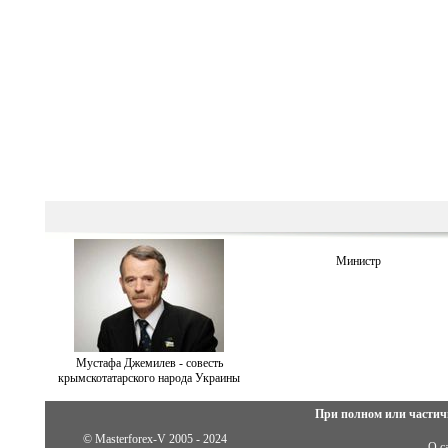
Министр
Мустафа Джемилев - совесть
крымскотатарского народа Украины
При полном или частич
© Masterforex-V 2005 - 2024
О с