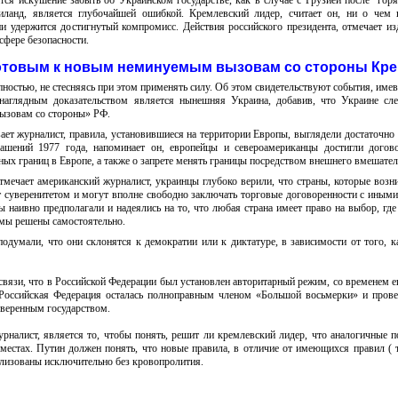
ся искушение забыть об Украинском государстве, как в случае с Грузией после “горя
иланд, является глубочайшей ошибкой. Кремлевский лидер, считает он, ни о чем 
ни удержится достигнутый компромисс. Действия российского президента, отмечает из
сфере безопасности.
отовым к новым неминуемым вызовам со стороны Кре
пностью, не стесняясь при этом применять силу. Об этом свидетельствуют события, име
наглядным доказательством является нынешняя Украина, добавив, что Украине сл
ызовам со стороны» РФ.
ает журналист, правила, установившиеся на территории Европы, выглядели достаточно
ашений 1977 года, напоминает он, европейцы и североамериканцы достигли догов
ых границ в Европе, а также о запрете менять границы посредством внешнего вмешател
тмечает американский журналист, украинцы глубоко верили, что страны, которые возн
 суверенитетом и могут вполне свободно заключать торговые договоренности с иными
 наивно предполагали и надеялись на то, что любая страна имеет право на выбор, где
емы решены самостоятельно.
одумали, что они склонятся к демократии или к диктатуре, в зависимости от того, к
 связи, что в Российской Федерации был установлен авторитарный режим, со временем 
Российская Федерация осталась полноправным членом «Большой восьмерки» и пров
уверенным государством.
урналист, является то, чтобы понять, решит ли кремлевский лидер, что аналогичные 
местах. Путин должен понять, что новые правила, в отличие от имеющихся правил ( 
ализованы исключительно без кровопролития.