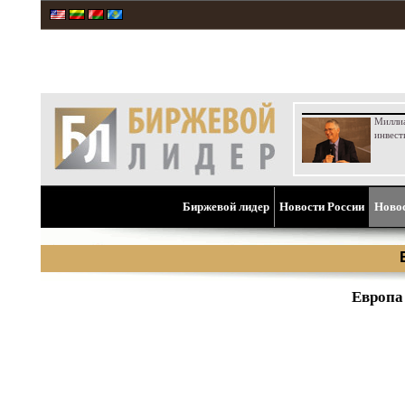
Милли
инвест
Биржевой лидер
Новости России
Ново
Европа