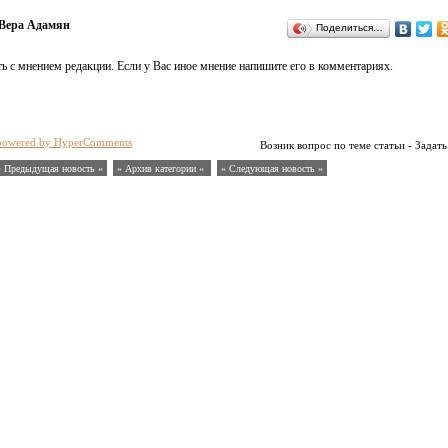
Вера Адамян
Поделиться…
ь с мнением редакции. Если у Вас иное мнение напишите его в комментариях.
powered by HyperComments
Возник вопрос по теме статьи - Задать
« Предыдущая новость «
» Архив категории «
» Следующая новость »