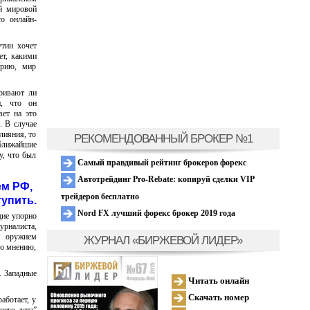
ий мировой
о онлайн-
утин хочет
ет, какими
ирию, мир
тривают ли
и, что он
вет на это
. В случае
лияния, то
РЕКОМЕНДОВАННЫЙ БРОКЕР №1
 ближайшие
у, что был
Самый правдивый рейтинг брокеров форекс
Автотрейдинг Pro-Rebate: копируй сделки VIP
ем РФ,
трейдеров бесплатно
тупить.
Nord FX лучший форекс брокер 2019 года
щие упорно
урналиста,
м оружием
ЖУРНАЛ «БИРЖЕВОЙ ЛИДЕР»
го мнению,
. Западные
Читать онлайн
Скачать номер
аботает, у