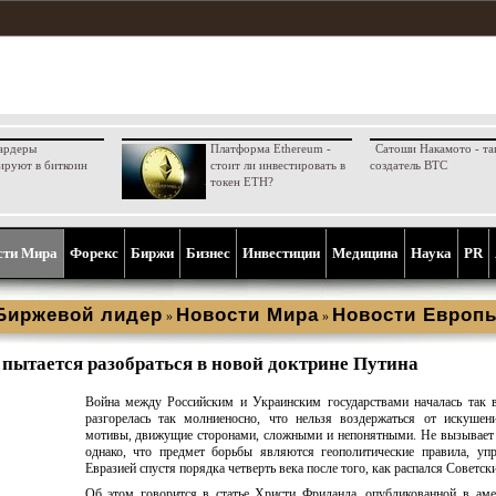
ардеры
Платформа Ethereum -
Сатоши Накамото - та
ируют в биткоин
стоит ли инвестировать в
создатель BTC
токен ETH?
сти Мира
Форекс
Биржи
Бизнес
Инвестиции
Медицина
Наука
PR
Биржевой лидер
Новости Мира
Новости Европ
»
»
 пытается разобраться в новой доктрине Путина
Война между Российским и Украинским государствами началась так 
разгорелась так молниеносно, что нельзя воздержаться от искушен
мотивы, движущие сторонами, сложными и непонятными. Не вызывает
однако, что предмет борьбы являются геополитические правила, уп
Евразией спустя порядка четверть века после того, как распался Советск
Об этом говорится в статье Христи Фриланда, опубликованной в ам