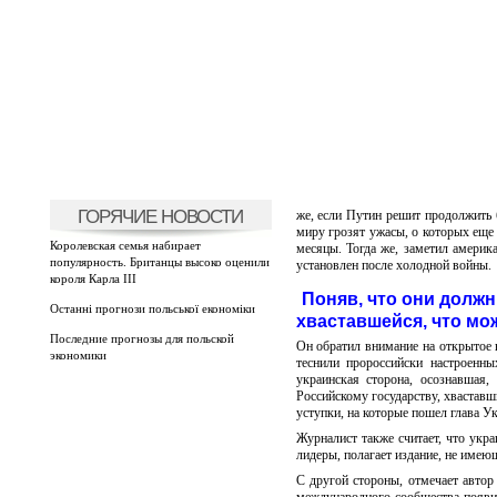
ГОРЯЧИЕ НОВОСТИ
же, если Путин решит продолжить 
миру грозят ужасы, о которых еще 
Королевская семья набирает
месяцы. Тогда же, заметил америк
популярность. Британцы высоко оценили
установлен после холодной войны.
короля Карла III
Поняв, что они долж
Останні прогнози польської економіки
хваставшейся, что мож
Последние прогнозы для польской
Он обратил внимание на открытое
экономики
теснили пророссийски настроенны
украинская сторона, осознавшая
Российскому государству, хваставш
уступки, на которые пошел глава 
Журналист также считает, что укра
лидеры, полагает издание, не имеющ
С другой стороны, отмечает автор 