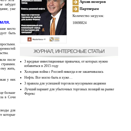
чего лета”
Архив номеров
не забудет
Партнерам
дание, уже
Количество загрузок:
мля.
10698824
вшие место
едует быть
 простыми.
оренностей
ЖУРНАЛ, ИНТЕРЕСНЫЕ СТАТЬИ
ьства.
икли после
3 вредные инвестиционные привычки, от которых нужно
 странами.
избавиться в 2015 году
 ему жить,
Холодная война с Россией никогда и не заканчивалась
Нефть: Все могло быть и хуже…
акая у них
3 правила для успешной торговли мусорными акциями
Лучший вариант для убыточных торговых позиций на рынке
еще больше
Форекс
ела в Сочи
поводы для
те которые