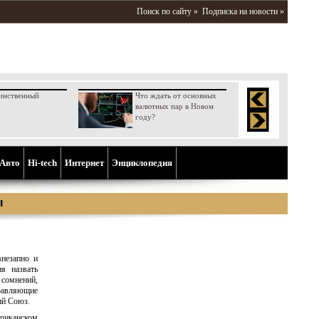
Поиск по сайту »
Подписка на новости »
инственный
Что ждать от основных
валютных пар в Новом
году?
Aвто
Hi-tech
Интернет
Энциклопедия
ы
внезапно и
ия назвать
 сомнений,
равляющие
ий Союз.
ериканском