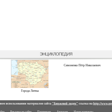
ЭНЦИКЛОПЕДИЯ
Симоненко Пётр Николаевич
Города Литвы
ном использовании материалов сайта
"Биржевой лидер"
ссылка на
http://www.pro
айте
Реклама на сайте
Партнерам
Авторам
Наши контакты