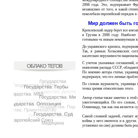
международного сообщества появит
2008 года. Это, подчеркивает Фр
независимо от того, в какой степе
поколебали европейский порядок в 
Мир должен быть г
Кремлевский лидер берет все внеза
в Грузии в 2008 году. Наиболее 
готовыми «к новым неминуемым в
До украинского кризиса, подчеркив
Так, в рамках Хельсинкских согл
касательно нерушимости национальн
С учетом указанных соглашений, о
ОБЛАКО ТЕГОВ
появления распада СССР, обладают
По мнению автора статьи, украинцы
подчеркнув, что его личные пробл
По словам журналиста, украинцы п
точка зрения относительно этого.
Автор статьи также заметил в этой
ужесточающийся. По его словам, 
Олимпиаду, так как она является с
Самой сложной задачей, считает ж
войны у него имеются и в других 
установил он сам) должны быть ре