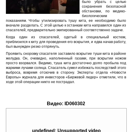
было убрать с целью
сохранения безопасной
обстановки, по медико-
биологическим
показаниям. Чтобы утилизировать тушу кита, ее необходимо было
вначале разделать. С этой целью к останкам кита направился один из
спасателей, предварительно экипированный соответственно задаче.
Когда один из спасателей, одетый в специальный костюм,
приблизился к киту для проведения его вскрытия, и едва начав работу,
был вынужден резко отпрянуть.
Проявить сноровку спасателя заставило вскрытие туши кита в районе
желудка. Он, очевидно, наполненный газами, при вскрытии ножом
просто взорвался. Видимо, туша кита достаточно долго пробыла под
жаркими лучами солнца. Спасатель сумел избежать последствий этого
выброса, вовремя отскочив в сторону. Эксперты отдела «Новости
Европы» журнала для инвесторов «Биржевой лидер» отметили, что в
ходе этой операции никто не пострадал.
Видео:
ID060302
undefined: Unsupported video