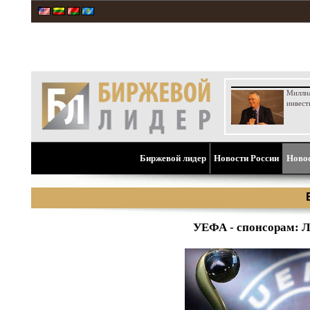
Милли
инвест
Биржевой лидер
Новости России
Ново
УЕФА - спонсорам: Л