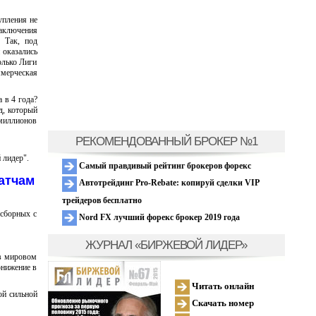
упления не
заключения
 Так, под
 оказались
олько Лиги
ммерческая
 в 4 года?
д, который
 миллионов
РЕКОМЕНДОВАННЫЙ БРОКЕР №1
 лидер".
Самый правдивый рейтинг брокеров форекс
атчам
Автотрейдинг Pro-Rebate: копируй сделки VIP
трейдеров бесплатно
сборных с
Nord FX лучший форекс брокер 2019 года
ЖУРНАЛ «БИРЖЕВОЙ ЛИДЕР»
 в мировом
онижение в
Читать онлайн
ой сильной
Скачать номер