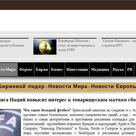
ардеры
Платформа Ethereum -
Сатоши Накамото - та
ируют в биткоин
стоит ли инвестировать в
создатель BTC
токен ETH?
сти Мира
Форекс
Биржи
Бизнес
Инвестиции
Медицина
Наука
PR
Биржевой лидер
Новости Мира
Новости Европ
»
»
ига Наций повысит интерес к товарищеским матчам сб
Что такое большой футбол?
Зрительский ажиотаж на стадионе и у те
крупные ставки букмекеров, извечное соперничество наций, а еще - э
бизнес и самая авторитетная и престижная рекламная площадка для
соревнований - крупнейших мировых брендов и корпораций: Apple и The
Company, "Samsung Electronics" и Toyota, Nestlе и Газпром и десят
мира, неустанно мелькающих с билбордов и рекламных роликов