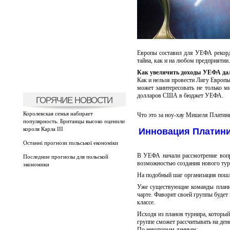
Европы составил для УЕФА рекорд
тайна, как и на любом предприятии.
Как увеличить доходы УЕФА да
Как и нельзя провести Лигу Европ
может заинтересовать не только 
долларов США в бюджет УЕФА.
ГОРЯЧИЕ НОВОСТИ
Королевская семья набирает
Что это за ноу-хау Мишеля Платини
популярность. Британцы высоко оценили
короля Карла III
Инновация Платин
Останні прогнози польської економіки
В УЕФА начали рассмотрение воп
Последние прогнозы для польской
возможностью создания нового турн
экономики
На подобный шаг организация пошл
Уже существующие команды планир
чарте. Фаворит своей группы будет 
классе.
Исходя из планов турнира, который
группе сможет рассчитывать на ден
По некоторым данным: