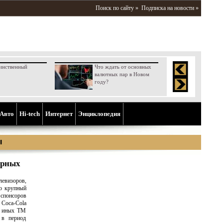
Поиск по сайту »
Подписка на новости »
инственный
Что ждать от основных
валютных пар в Новом
году?
Aвто
Hi-tech
Интернет
Энциклопедия
ы
орных
левизоров,
то крупный
 спонсоров
 Coca-Cola
ки иных ТМ
 в период