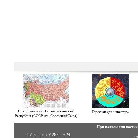
Союз Советских Социалистических
Гороскоп для инвестора
Республик (СССР или Советский Союз)
При полном или частич
© Masterforex-V 2005 - 2024
О с