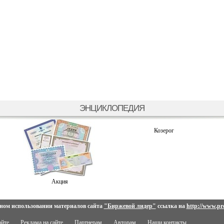
ЭНЦИКЛОПЕДИЯ
Козерог
Акция
ном использовании материалов сайта
"Биржевой лидер"
ссылка на
http://www.pro
айте
Реклама на сайте
Партнерам
Авторам
Наши контакты