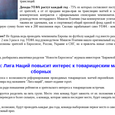
трансляций.
Доходы УЕФА растут каждый год
- 75% из которых составляют пост
от зрителей, а от от продажи медиа-прав на трансляцию матчей и 
коммерческих контрактов с официальными спонсорами чемпионатов.
руководством легендарного Мишеля Платини (чьи коммерческие успехи
такими же удачными, как и спортивные) общий призовой фонд одной т
ную сумму более чем в 200 миллионов евро. Сколько зарабатывает само УЕФА - ко
лее?
Не будешь ведь проводить чемпионаты Европы по футболу каждый год вместо раза
ы 2 или 3 раза в год. УЕФА под руководством Мишеля Платини нашло оригинальный хо
миллионы зрителей в Евросоюзе, России, Украине и СНГ, но и привлечь новые сотни
, разбирались аналитики разделов "Новости Евросоюза" журнала инвесторов "Биржевой
и
: Лига Наций повысит интерес к товарищеским м
сборных
роса о возможности реформирования проводимых товарищеских матчей европейских 
ира под названием "Лига наций", пишет издание rsport.
а ради повышения рейтингов и зрительского интереса к товарищеским встречам.
уется разделить на пять групп. Место этих команд будет зависеть от их положения
переведен в более сильную, а команда, которая заняла последнее место, будет ожидать п
, возможно, будут проводить каждые два года, команда выборовшая первое место в сам
ежный приз.