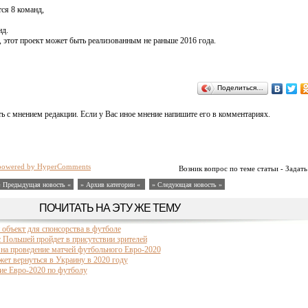
тся 8 команд,
нд.
 этот проект может быть реализованным не раньше 2016 года.
Поделиться…
ь с мнением редакции. Если у Вас иное мнение напишите его в комментариях.
powered by HyperComments
Возник вопрос по теме статьи - Задать
« Предыдущая новость «
» Архив категории «
» Следующая новость »
ПОЧИТАТЬ НА ЭТУ ЖЕ ТЕМУ
объект для спонсорства в футболе
 Польшей пройдет в присутствии зрителей
 на проведение матчей футбольного Евро-2020
ет вернуться в Украину в 2020 году
ние Евро-2020 по футболу