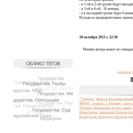
- в 1-ой и 2-ой группе будут находи
- в 3-ей и 4-ой - 16 команд,
- а в последней группе будет 6 кома
Исходя из предварительных оценок,
10 октября 2013 г. 22:50
Мнение автора может не совпадат
ОБЛАКО ТЕГОВ
comments 
"Газпром" нашел в Болгарии новый 
ФИФА "оттаяла" к Украине - матч с
Украина официально подала заявку
Инвесторам: чемпионат Европы мож
Беларусь не претендует на проведе