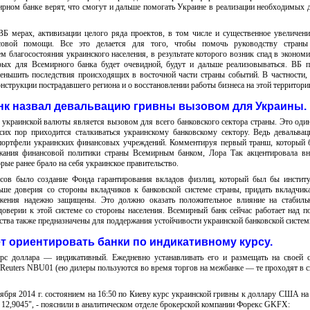
ирном банке верят, что смогут и дальше помогать Украине в реализации необходимых 
Б мерах, активизации целого ряда проектов, в том числе и существенное увеличен
совой помощи. Все это делается для того, чтобы помочь руководству страны
 благосостояния украинского населения, в результате которого возник спад в экономи
рых для Всемирного банка будет очевидной, будут и дальше реализовываться. ВБ п
еньшить последствия происходящих в восточной части страны событий. В частности,
онструкции пострадавшего региона и о восстановлении работы бизнеса на этой территори
к назвал девальвацию гривны вызовом для Украины.
украинской валюты является вызовом для всего банковского сектора страны. Это оди
их пор приходится сталкиваться украинскому банковскому сектору. Ведь девальва
портфели украинских финансовых учреждений. Комментируя первый транш, который
жания финансовой политики страны Всемирным банком, Лора Так акцентировала вн
рые ранее брало на себя украинское правительство.
сов было создание Фонда гарантирования вкладов физлиц, который был бы институ
ше доверия со стороны вкладчиков к банковской системе страны, придать вкладчи
ежения надежно защищены. Это должно оказать положительное влияние на стабильн
доверии к этой системе со стороны населения. Всемирный банк сейчас работает над п
дства также предназначены для поддержания устойчивости украинской банковской систем
т ориентировать банки по индикативному курсу.
рс доллара — индикативный. Ежедневно устанавливать его и размещать на своей с
euters NBU01 (ею дилеры пользуются во время торгов на межбанке — те проходят в с
тября 2014 г. состоянием на 16:50 по Киеву курс украинской гривны к доллару США н
12,9045", - пояснили в аналитическом отделе брокерско
й компании Форекс GKFX: