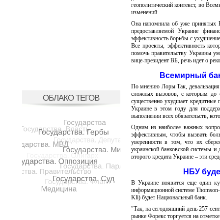
геополитический контекст, во Всем
изменений.
Она напомнила об уже принятых В
предоставляемой Украине финан
эффективность борьбы с ухудшением
Все проекты, эффективность кото
помочь правительству Украины ум
вице-президент ВБ, речь идет о рек
Всемирный бан
По мнению Лоры Так, девальвация 
сложных вызовов, с которым до с
ОБЛАКО ТЕГОВ
существенно ухудшает кредитные 
Украине в этом году для поддер
выполнении всех обязательств, кото
Одним из наиболее важных вопро
эффективным, чтобы вызвать боль
уверенности в том, что их сбер
украинской банковской системы и 
второго кредита Украине – эти сре
НБУ буде
В Украине появится еще один ку
информационной системе Thomson-R
Kli) будет Национальный банк.
"Так, на сегодняшний день 257 сен
рынке Форекс торгуется на отметке 