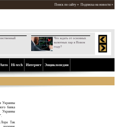
Поиск по сайту »
Подписка на новости »
инственный
Что ждать от основных
валютных пар в Новом
году?
Aвто
Hi-tech
Интернет
Энциклопедия
ля Украины
ного банка
я Украины
".
 Лора Так
е видение