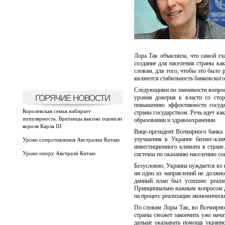
Лора Так объяснила, что самой гл
создание для населения страны ка
словам, для того, чтобы это было
являются стабильность банковского
Следующими по значимости вопроса
ГОРЯЧИЕ НОВОСТИ
уровня доверия к власти со стор
повышению эффективности госуда
Королевская семья набирает
страны государством. Речь идет ка
популярность. Британцы высоко оценили
образовании и здравоохранении.
короля Карла III
Вице-президент Всемирного банка 
улучшения в Украине бизнес-кли
Уроки сопротивления Австралии Китаю
инвестиционного климата в стран
Уроки опору Австралії Китаю
системы по оказанию населению со
Безусловно, Украина нуждается во
ни одно из направлений не должно 
данный план был успешно реализ
Принципиально важным вопросом д
на процесс реализации экономическ
По словам Лоры Так, во Всемирном
страны сможет закончить уже нача
дальше оказывать помощь украинс