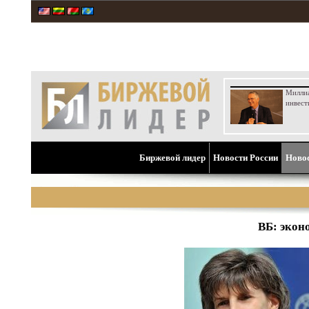
Милли
инвест
Биржевой лидер
Новости России
Ново
ВБ: экон