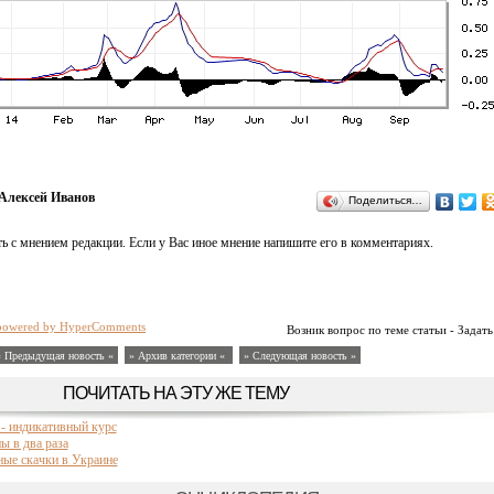
Алексей Иванов
Поделиться…
ь с мнением редакции. Если у Вас иное мнение напишите его в комментариях.
powered by HyperComments
Возник вопрос по теме статьи - Задать
« Предыдущая новость «
» Архив категории «
» Следующая новость »
ПОЧИТАТЬ НА ЭТУ ЖЕ ТЕМУ
- индикативный курс
 в два раза
ые скачки в Украине