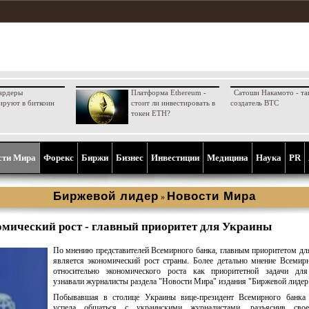
ардеры
Платформа Ethereum -
Сатоши Накамото - та
ируют в биткоин
стоит ли инвестировать в
создатель BTC
токен ETH?
сти Мира
Форекс
Биржи
Бизнес
Инвестиции
Медицина
Наука
PR
Биржевой лидер
Новости Мира
»
омический рост - главный приоритет для Украины
По мнению представителей Всемирного банка, главным приоритетом д
является экономический рост страны. Более детально мнение Всемир
относительно экономического роста как приоритетной задачи дл
узнавали журналисты раздела "Новости Мира" издания "Биржевой лидер
Побывавшая в столице Украины вице-президент Всемирного банка
успела общаться с украинскими журналистами, разъяснив сво