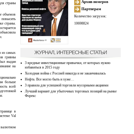
Архив номеров
для страны
Партнерам
ие объемов
Количество загрузок:
 повысить
10698824
ке страны.
остарается
 объяснила
и.
ЖУРНАЛ, ИНТЕРЕСНЫЕ СТАТЬИ
н из самых
ция гривны
 был выдан
3 вредные инвестиционные привычки, от которых нужно
имание на
избавиться в 2015 году
Холодная война с Россией никогда и не заканчивалась
ционально
Нефть: Все могло быть и хуже…
кам больше
3 правила для успешной торговли мусорными акциями
ость всей
одготовкой
Лучший вариант для убыточных торговых позиций на рынке
ы.
Форекс
транице в
истеме Val
а валютном