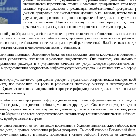
экономической перспективы страны и расставив приоритеты в этом вопр
мнению, страна нуждается в реализации всеобъемлющей программы 
данной программе все направления должны быть такими, чтобы усил
друга, однако при этом ни одно из направлений не должно получать п
перед остальными. Однако существуют и такие приоритеты, над
руководство страны должно сконцентрироваться в первую очередь.
авной для Украины задачей в настоящее время является возобновление экономическо
к можно большего количества рабочих мест, при этом улучшив качество этих рабочих 
 реализовано, необходимо провести в стране целый ряд изменений. Наиболее важным д
 сектора страны и макроэкономическая стабильность.
ми вице-президент Всемирного банка назвала снижение уровня коррупции в Украине,
оны украинского населения и усиление подотчетности. Она полагает, что должно 
рственных расходов и к улучшению качества тех услуг, которые предоставляются 
к о предоставлении государством инфраструктурных услуг, так и о социальных – в перву
подчеркнула важность проведения реформ в украинском энергетическом секторе, нео
мата, что позволило бы расти и развиваться частному бизнесу, и необходимость 
е. Одним из основных направлений в процессе реформирования должно стать создани
циальной помощи.
 всеобъемлющей программе реформ, однако между этими реформами должен соблюдатьс
"проседать", они должны работать, усиливая друг друга. Она подчеркнула, что для т
ован, страна ни в коем случае не должна допустить снижения темпов внедрени
ля Украины является воспрепятствовать негативному влиянию политических и бизнес
их преобразований в стране.
 банке надеются на то, что после проведения в Украине парламентских выборов, пра
тое дело, а процесс реализации реформ ускорится. Со своей стороны Всемирный банк
кому правительству в процесс проведения в стране реформ. Несмотря на сложивши