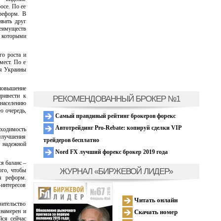
осе. По ее
реформ. В
ивать друг
реимуществ
 которыми
го роста и
мест. По е
ля Украины
 повышение
привести к
РЕКОМЕНДОВАННЫЙ БРОКЕР №1
населению
ю очередь,
Самый правдивый рейтинг брокеров форекс
Автотрейдинг Pro-Rebate: копируй сделки VIP
бходимость
улучшения
трейдеров бесплатно
е надежной
Nord FX лучший форекс брокер 2019 года
я баланс –
ЖУРНАЛ «БИРЖЕВОЙ ЛИДЕР»
ого, чтобы
я реформ.
-интересов
Читать онлайн
вительство
 намерен и
Скачать номер
йся сейчас