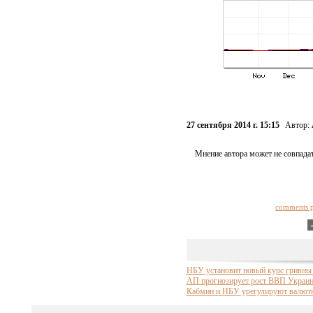
27 сентября 2014 г. 15:15
Автор:
Мнение автора может не совпадат
comments 
НБУ установит новый курс гривны 
АП прогнозирует рост ВВП Украины
Кабмин и НБУ урегулируют валютн