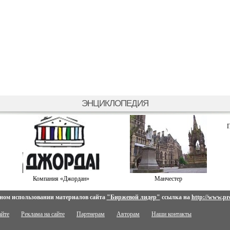
ЭНЦИКЛОПЕДИЯ
П
Компания «Джордан»
Манчестер
ном использовании материалов сайта
"Биржевой лидер"
ссылка на
http://www.pro
айте
Реклама на сайте
Партнерам
Авторам
Наши контакты