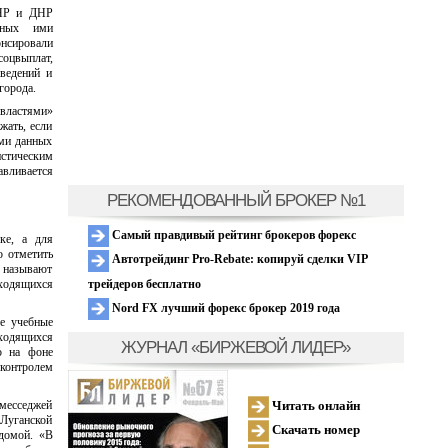
ЛНР и ДНР
енных ими
онсировали
оцвыплат,
ведений и
города.
«властями»
жать, если
ами данных
стическим
вливается
РЕКОМЕНДОВАННЫЙ БРОКЕР №1
Самый правдивый рейтинг брокеров форекс
ке, а для
о отметить
Автотрейдинг Pro-Rebate: копируй сделки VIP
ы называют
трейдеров бесплатно
аходящихся
Nord FX лучший форекс брокер 2019 года
се учебные
аходящихся
ЖУРНАЛ «БИРЖЕВОЙ ЛИДЕР»
о на фоне
контролем
Читать онлайн
 месседжей
Луганской
Скачать номер
домой. «В