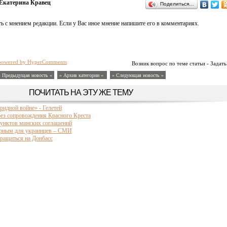
Екатерина Кравец
Поделиться…
ь с мнением редакции. Если у Вас иное мнение напишите его в комментариях.
powered by HyperComments
Возник вопрос по теме статьи - Задать
« Предыдущая новость «
» Архив категории «
» Следующая новость »
ПОЧИТАТЬ НА ЭТУ ЖЕ ТЕМУ
ридной войне» - Гелетей
ез сопровождения Красного Креста
унктов минских соглашений
орным для украинцев – СМИ
ращаться на Донбасс