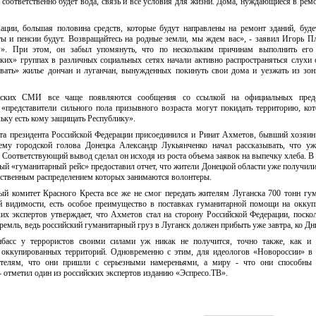
соответственно будет вода, связь и все условия для жизни. Дома, нуждающиеся в ремо
ации, большая половина средств, которые будут направлены на ремонт зданий, буде
ты и пенсии будут. Возвращайтесь на родные земли, мы ждем вас», - заявил Игорь П
Р». При этом, он забыл упомянуть, что по нескольким причинам выполнить его
ких» группах в различных социальных сетях начали активно распространяться слухи 
вать» жилье дончан и луганчан, вынужденных покинуть свои дома и уезжать из зо
йских СМИ все чаще появляются сообщения со ссылкой на официальных предс
«представители сильного пола призывного возраста могут покидать территорию, ко
ьку есть кому защищать Республику».
та президента Российской Федерации присоединился и Ринат Ахметов, бывший хозяин
ему городской голова Донецка Александр Лукьянченко начал рассказывать, что уж
 Соответствующий вывод сделал он исходя из роста объема заявок на выпечку хлеба. В 
ый «гуманитарный рейс» предоставил отчет, что жители Донецкой области уже получил
дственным распределением которых занимаются волонтеры.
ый комитет Красного Креста все же не смог передать жителям Луганска 700 тонн гу
й видимости, есть особое преимущество в поставках гуманитарной помощи на окку
их экспертов утверждает, что Ахметов стал на сторону Российской Федерации, поско
Кремль, ведь российский гуманитарный груз в Луганск должен прибыть уже завтра, ко Дн
нбасс у террористов своими силами уж никак не получится, точно также, как и 
оккупированных территорий. Одновременно с этим, для идеологов «Новороссии» в
телям, что они пришли с серьезными намереньями, а миру - что они способны 
 отметил один из российских экспертов изданию «Эспресо.ТВ».