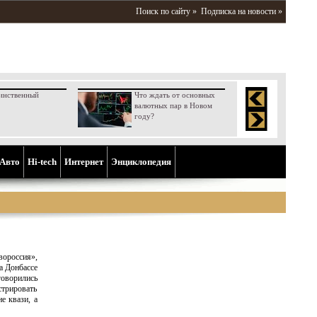
Поиск по сайту »
Подписка на новости »
инственный
Что ждать от основных
валютных пар в Новом
году?
Aвто
Hi-tech
Интернет
Энциклопедия
ороссия»,
а Донбассе
оворились
стрировать
е квази, а