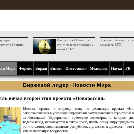
ардеры
Платформа Ethereum -
Сатоши Накамото - та
ируют в биткоин
стоит ли инвестировать в
создатель BTC
токен ETH?
сти Мира
Форекс
Биржи
Бизнес
Инвестиции
Медицина
Наука
PR
Биржевой лидер
Новости Мира
»
ль начал второй этап проекта «Новороссия»
Москва перешла к второму этапу по реализации проекта «Нов
заключающегося в условном закреплении оккупированных территорий н
за боевиками. Террористами временное перемирие, о котором дог
неделю назад, используется в таком плане, чтобы всему миру продемон
то, что самопровозглашенные республики, Луганская и Донецкая - это н
самые настоящие государства.