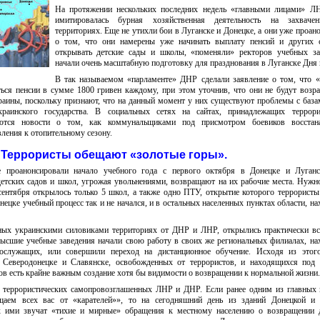
На протяжении нескольких последних недель «главными лицами» 
имитировалась бурная хозяйственная деятельность на захвач
территориях. Еще не утихли бои в Луганске и Донецке, а они уже проан
о том, что они намерены уже начинать выплату пенсий и других с
открывать детские сады и школы, «поменяли» ректоров учебных за
начали очень масштабную подготовку для празднования в Луганске Дня 
В так называемом «парламенте» ДНР сделали заявление о том, что 
ься пенсии в сумме 1800 гривен каждому, при этом уточнив, что они не будут возра
раины, поскольку признают, что на данный момент у них существуют проблемы с баз
раинского государства. В социальных сетях на сайтах, принадлежащих террори
ются новости о том, как коммунальщиками под присмотром боевиков восстана
вления к отопительному сезону.
Террористы обещают «золотые горы».
 проанонсировали начало учебного года с первого октября в Донецке и Луганс
детских садов и школ, угрожая увольнениями, возвращают на их рабочие места. Нужн
 сентября открылось только 5 школ, а также одно ПТУ, открытие которого террорист
цке учебный процесс так и не начался, и в остальных населенных пунктах области, н
ных украинскими силовиками территориях от ДНР и ЛНР, открылись практически в
высшие учебные заведения начали свою работу в своих же региональных филиалах, н
ослужащих, или совершили переход на дистанционное обучение. Исходя из этог
в Северодонецке и Славянске, освобожденных от террористов, и находящихся под 
ов есть крайне важным создание хотя бы видимости о возвращении к нормальной жизни.
в террористических самопровозглашенных ЛНР и ДНР. Если ранее одним из главных
аем всех вас от «карателей»», то на сегодняшний день из зданий Донецкой и 
ых ими звучат «тихие и мирные» обращения к местному населению о возвращении 