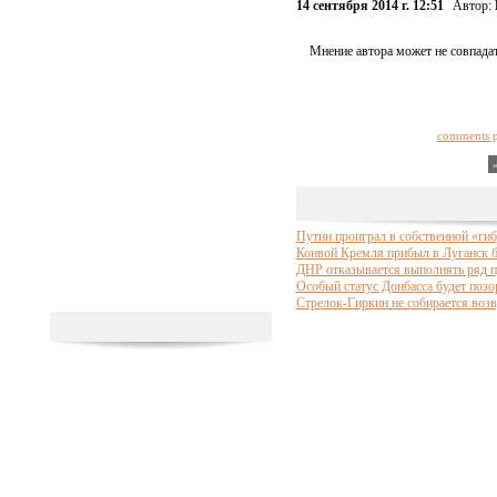
14 сентября 2014 г. 12:51
Автор:
Мнение автора может не совпадат
comments 
Путин проиграл в собственной «гиб
Конвой Кремля прибыл в Луганск б
ДНР отказывается выполнять ряд п
Особый статус Донбасса будет поз
Стрелок-Гиркин не собирается возв