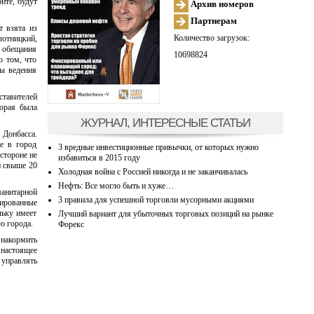
нте, будут
Архив номеров
Партнерам
т взята из
Количество загрузок:
лотницкий,
 обещания
10698824
о том, что
ны ведения
тавителей
торая была
ЖУРНАЛ, ИНТЕРЕСНЫЕ СТАТЬИ
 Донбасса.
е в город
3 вредные инвестиционные привычки, от которых нужно
стороне не
избавиться в 2015 году
и свыше 20
Холодная война с Россией никогда и не заканчивалась
Нефть: Все могло быть и хуже…
манитарной
3 правила для успешной торговли мусорными акциями
пированные
льку имеет
Лучший вариант для убыточных торговых позиций на рынке
ю города.
Форекс
накормить
 настоящее
управлять