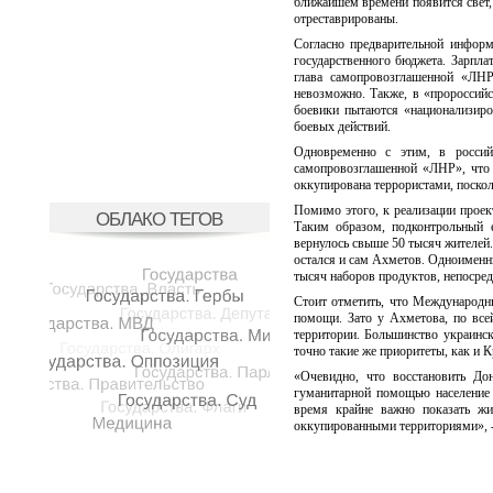
ближайшем времени появится свет, 
отреставрированы.
Согласно предварительной информ
государственного бюджета. Зарпла
глава самопровозглашенной «ЛН
невозможно. Также, в «пророссийс
боевики пытаются «национализиро
боевых действий.
Одновременно с этим, в росси
самопровозглашенной «ЛНР», что 
оккупирована террористами, поскол
Помимо этого, к реализации проек
ОБЛАКО ТЕГОВ
Таким образом, подконтрольный 
вернулось свыше 50 тысяч жителей.
остался и сам Ахметов. Одноименн
тысяч наборов продуктов, непосре
Стоит отметить, что Международн
помощи. Зато у Ахметова, по все
территории. Большинство украинск
точно такие же приоритеты, как и 
«Очевидно, что восстановить До
гуманитарной помощью население 
время крайне важно показать жи
оккупированными территориями», -