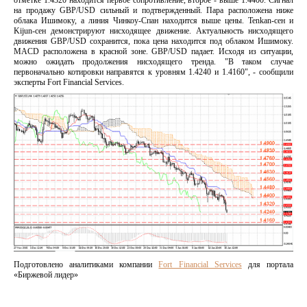
отметке 1.4320 находится первое сопротивление, второе - выше 1.4400. Сигнал
на продажу GBP/USD сильный и подтвержденный. Пара расположена ниже
облака Ишимоку, а линия Чинкоу-Спан находится выше цены. Tenkan-сен и
Kijun-сен демонстрируют нисходящее движение. Актуальность нисходящего
движения GBP/USD сохранится, пока цена находится под облаком Ишимоку.
MACD расположена в красной зоне. GBP/USD падает. Исходя из ситуации,
можно ожидать продолжения нисходящего тренда. "В таком случае
первоначально котировки направятся к уровням 1.4240 и 1.4160", - сообщили
эксперты Fort Financial Services.
Подготовлено аналитиками компании
Fort Financial Services
для портала
«Биржевой лидер»