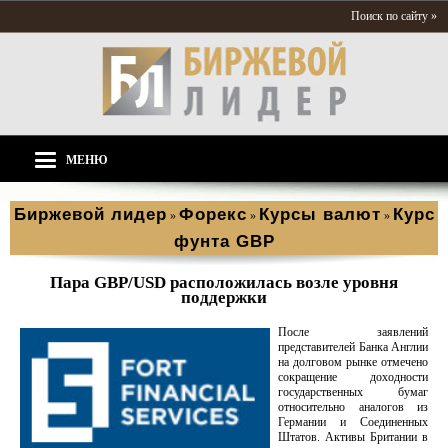
Поиск по сайту »
МЕНЮ
Биржевой лидер
Форекс
Курсы валют
Курс
»
»
»
фунта GBP
Пара GBP/USD расположилась возле уровня
поддержки
После заявлений
представителей Банка Англии
на долговом рынке отмечено
сокращение доходности
государственных бумаг
относительно аналогов из
Германии и Соединенных
Штатов. Активы Британии в