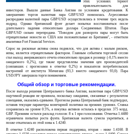
этих условиях теряют
привлекательность для
инвесторов. Вышли данные Банка Англии по условиям кредитования. К
завершению торгов валютная пара GBP/USD понизилась. Агрессивные
распродажи валютной пары GBP/USD осуществлялись в течение трех недель
подряд. Однако британский фунт делает попытки восстановиться после
длительного падения относительно доллара Соединенных Штатов. Пара
GBP/USD сильно перепродана. "Поводом для разворота пары могут быть
отрицательные новости из США или положительные из Британии", - отметили
аналитики Fort Financial Services.
Спрос на рисковые активы снова поднялся, что для актива с малым риском,
иены, является отрицательным фактором. Главным событием торговой сессии
стал выход американского отчета относительно продаж в розницу (-0,1% вместо
ожидаемого 0,2%), где также представлены значения цен производителей
(совпавших с прогнозами в отметке 0,2%) и показателя потребительских
настроений от института Мичигана (93,3 вместо ожидаемого 93,0). Пара
USD/JPY завершила торги понижением.
Общий обзор и торговые рекомендации.
После выхода решения Центрального банка Англии, валютная пара GBP/USD
ощутимой реакции не проявила, поскольку ожидания, связанные с результатом
совещания, оказались едиными. Прогнозы рынка Центральный банк подтвердил,
оставив текущие параметры монетарной политики на прежних уровнях. Ставка
сохранилась на уровне 0.5%, а покупка активов осталась в пределах 375 млрд.
GBP. Прежним остался расклад голосов: 8 к 1 при голосовании. Отметка 1.4480
ограничила попытки роста фунта. Британская валюта сумела укрепиться, а
позже откатилась из этой зоны к 1.4240.
В отметке 1.4240 расположена первая поддержка, вторая - ниже 1.4160. В