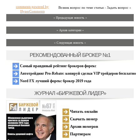
comments powered by
Возник вопрос по теме статьи - Задать вопрос »
HyperComments
« Предыдущая новость «
» Архив категории «
» Следующая новость »
РЕКОМЕНДОВАННЫЙ БРОКЕР №1
Самый правдивый рейтинг брокеров форекс
Автотрейдинг Pro-Rebate: копируй сделки VIP трейдеров бесплатно
Nord FX лучший форекс брокер 2019 года
ЖУРНАЛ «БИРЖЕВОЙ ЛИДЕР»
Читать онлайн
Скачать номер
Архив номеров
Партнерам