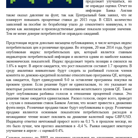
продолжает улучшаться, но
не оправдал оценки. Отчет по
инфляции Банка Англии
также оказал давление на фунт, так как Центральный банк заявил, что не
планирует повышать процентные ставки до 2015 года. В США количество
заявлений на пособие по безработице упало до семилетнего минимума, в то
время как жилищные и производственные данные показали хорошие значения.
Тем не менее доверие потребителей не оправдало ожиданий.
Предстоящая неделя довольно насыщена публикациями, в числе которых индекс
потребительских цен и розничные продажи. Во вторник, 20 мая 2014 года, будет
опубликован индекс потребительских цен, который является главным
индикатором потребительской инфляции и является одним из наиболее важных
экономических показателей. Индекс продолжает терять позиции и снизился на
1.6% в марте. В апреле ожидается, что рост показателя составит 1.7 процента. В
среду аналитики внимательно будут следить за разбивкой голосов членов
комитета по денежно-кредитной политике относительно программы QE, которая,
как ожидается, будет единодушной 9-0 за оставление программы покупки на
прежнем уровне. Если решение будет не единогласным, то это указывает на
некоторые разногласия политиков в отношении желательного уровня QE. Также
будет опубликована разбивка голосов в отношении процентной ставки. Это
решение также ожидается единогласным. Раскол голосов, скорее всего, приведет
к слухам о повышении ставок Банком Англии, что может привести к движению
фунта вверх. Розничные продажи также будут опубликованы в среду. Розничные
продажи являются основным показателем потребительских расходов и
неожиданное чтение может повлиять на движение валютной пары GBP/USD.
Индикатор отметил ничтожный прирост всего на 0,1 % в прошлом месяце, но
это было лучше, чем прогноз аналитиков в -0,4 %. Рынки ожидают некоторое
улучшение в апреле - с оценкой 0.4%.
Сильные релизы по ВВП по-прежнему указывают на улучшение экономики