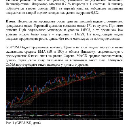
Великобритании. Индикатор отметил 0.7 % прироста в 1 квартале. В пятницу
публикуется вторая оценка ВВП за первый квартал, небольшое изменение
ожидается во второй оценке, которая ожидается на уровне 0,8%.
Итоги:
Несмотря на перспективу роста, цена на прошлой неделе стремительно
продолжала откат. Торговый диапазон составил около 171-го пункта. При этом
отметка High поднималась максимум к уровню 1.6903, в то время как low
уровень можно было видеть у вершины – 1.6729. На предстоящей неделе
ожидаем продолжение роста, однако без теста максимума за последние месяца.
GBP/USD будет продолжать покупку. Цена и на этой неделе торгуется выше
скользящих средних EMA (50 и 100) и облака Ишимоку, свидетельствуя о
преимуществе бычьей силы на рынке Форекс. MACD средние положительны,
однако, теряя свою силу, указывают на возможный откат вниз. Импульсы
OsMA подтверждают откат, находясь у нулевого уровня.
Рис. 1 (GBP/USD, день)