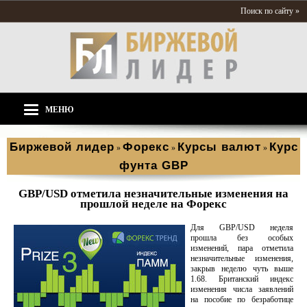
Поиск по сайту »
МЕНЮ
Биржевой лидер
Форекс
Курсы валют
Курс
»
»
»
фунта GBP
GBP/USD отметила незначительные изменения на
прошлой неделе на Форекс
Для GBP/USD неделя
прошла без особых
изменений, пара отметила
незначительные изменения,
закрыв неделю чуть выше
1.68. Британский индекс
изменения числа заявлений
на пособие по безработице