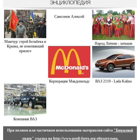
ЭНЦИКЛОПЕДИЯ
Самсонов Алексей
Мамчур: герой Бельбека и
Народ Латвии - латыши
Крыма, не изменивший
присяге
Корпорация Макдональдс
ВАЗ 2119 - Lada Kalina
Компания ВАЗ
При полном или частичном использовании материалов сайта
"Биржевой
лидер"
ссылка на
http://www.profi-forex.org
обязательна.