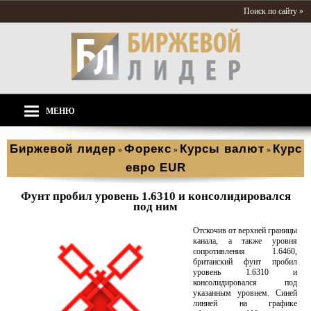
Поиск по сайту »
МЕНЮ
Биржевой лидер
Форекс
Курсы валют
Курс
»
»
»
евро EUR
Фунт пробил уровень 1.6310 и консолидировался
под ним
Отскочив от верхней границы
канала, а также уровня
сопротивления 1.6460,
британский фунт пробил
уровень 1.6310 и
консолидировался под
указанным уровнем. Синей
линией на графике