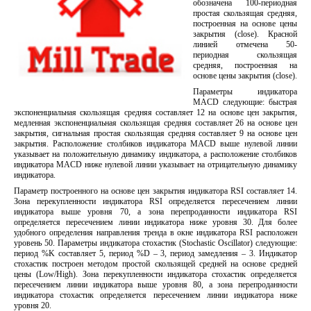
обозначена 100-периодная
простая скользящая средняя,
построенная на основе цены
закрытия (close). Красной
линией отмечена 50-
периодная скользящая
средняя, построенная на
основе цены закрытия (close).
Параметры индикатора
MACD следующие: быстрая
экспоненциальная скользящая средняя составляет 12 на основе цен закрытия,
медленная экспоненциальная скользящая средняя составляет 26 на основе цен
закрытия, сигнальная простая скользящая средняя составляет 9 на основе цен
закрытия. Расположение столбиков индикатора MACD выше нулевой линии
указывает на положительную динамику индикатора, а расположение столбиков
индикатора MACD ниже нулевой линии указывает на отрицательную динамику
индикатора.
Параметр построенного на основе цен закрытия индикатора RSI составляет 14.
Зона перекупленности индикатора RSI определяется пересечением линии
индикатора выше уровня 70, а зона перепроданности индикатора RSI
определяется пересечением линии индикатора ниже уровня 30. Для более
удобного определения направления тренда в окне индикатора RSI расположен
уровень 50. Параметры индикатора стохастик (Stochastic Oscillator) следующие:
период %K составляет 5, период %D – 3, период замедления – 3. Индикатор
стохастик построен методом простой скользящей средней на основе средней
цены (Low/High). Зона перекупленности индикатора стохастик определяется
пересечением линии индикатора выше уровня 80, а зона перепроданности
индикатора стохастик определяется пересечением линии индикатора ниже
уровня 20.