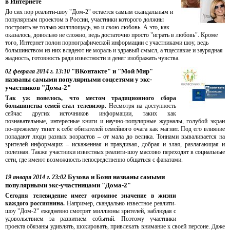
в Интернете
До сих пор реалити-шоу "Дом-2" остается самым скандальным и
популярным проектом в России, участники которого должны
построить не только жилплощадь, но и свою любовь. А это, как
оказалось, довольно не сложно, ведь достаточно просто "играть в любовь". Кроме
того, Интернет полон порнографической информации с участниками шоу, ведь
большинством из них владеют не мораль и здравый смысл, а тщеславие и заурядная
жадность, готовность ради известности и денег изображать чувства.
"ВКонтакте" и "Мой Мир"
02 февраля 2014 г. 13:10
названы самыми популярными соцсетями у экс-
участников "Дома-2"
Так уж повелось, что местом традиционного сбора
большинства семей стал телевизор.
Несмотря на доступность
сейчас других источников информации, таких как
познавательные, интересные книги и научно-популярные журналы, голубой экран
по-прежнему тянет к себе обитателей семейного очага как магнит. Под его влияние
попадают люди разных возрастов – от мала до велика. Тоннами вываливается на
зрителей информациz – искаженная и правдивая, добрая и злая, разлагающая и
полезная. Также участники известных реалити-шоу массово переходят в социальные
сети, где имеют возможность непосредственно общаться с фанатами.
Бузова и Боня названы самыми
19 января 2014 г. 23:02
популярными экс-участницами "Дома-2"
Сегодня телевидение имеет огромное значение в жизни
каждого россиянина.
Например, скандально известное реалити-
шоу "Дом-2" ежедневно смотрят миллионы зрителей, наблюдая с
удовольствием за развитием событий. Поэтому участники
проекта обязаны удивлять, шокировать, привлекать внимание к своей персоне. Даже