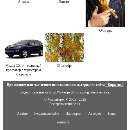
Анкара
Донецк
Олигарх
Mazda CX-9 – солидный
13 октября
кроссовер с характером
спорткара
При полном или частичном использовании материалов сайта
"Биржевой
лидер"
ссылка на
http://www.profi-forex.org
обязательна.
© Masterforex-V 2005 - 2025
Все права защищены.
О сайте
Реклама на сайте
Партнерам
Авторам
Наши
контакты