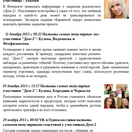
участницы – убытки
В Интернете появилась информация о закрытии реалити-шоу
«Дом-2». Поклонники телестройки в ужасе от того, что любимая
передача в какой-то день может не транслироваться по
телевидению. Эксперты издания «Биржевой лидер» попытались
выяснить причины закрытия проекта.
Названы самые популярные экс-
11 декабря 2013 г. 09:22
участники "Дом-2": Бузова, Водонаева и
Феофилактова
Телевидение в настоящее время занимает важное место в жизни
каждого россиянина. К примеру, скандально известное реалити-
шоу "Дом-2" смотрят миллионы зрителей, с удовольствием
наблюдая за развитием событий. Поэтому участники шоу просто обязаны удивлять,
шокировать, привлекать и удерживать внимание к своей персоне. Даже покинувшие
периметр участники, однажды почувствовав вкус славы, используют различные
методы, чтобы ее не потерять.
Названы самые популярные
05 декабря 2013 г. 13:57
участники "Дом-2": Бузова, Бородина и Черкасов
Популярные телевизионные шоу в России становится объектом
внимания маркетологов и продюсеров, которые хотят выяснить
алгоритм успеха одной передачи, чтобы в дальнейшем достичь
зрительского триумфа и во всех остальных.
VK и Одноклассники названы
29 ноября 2013 г. 00:04
самыми популярными соцсетями у участников Дом-2
Сегодня основная задача социальных ресурсов - общение, не