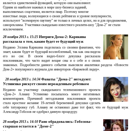
является единственной функцией, которую они выполняют.
Одним из наиболее важных в мире шоу-бизнеса заданий,
выполняемых соцсетями, является пиар. Поэтому многие
известные люди, волнующиеся о своих рейтингах и уровне популярности,
используют "всемирную паутину" не только в личных целях, но и для продвижения,
саморекламы. Участники скандально известного реалити-шоу "Дом-2" не стали
исключением.
Интриги Дома-2: Карякина
28 ноября 2013 г. 15:25
рассказала о том, каким будет ее будущий муж
Недавно Эллина Карякина поделилась со своими фанатами, что
знает, каким будет ее будущий возлюбленный, так как она видела
его во сне. В своем видео-блоге девушка рассказала
поклонникам, что часто видит вещие сны и о себе и о своих
знакомых. Подробности данного события выясняли аналитики раздела «Новости
Дом-2» популярного журнала для инверторов «Биржевой лидер».
Фанаты "Дома-2" негодуют:
28 ноября 2013 г. 14:34
Устиненко рискует своим нерожденным ребенком
Недавно на участницу скандального телевизионного проекта
«Дом-2» Алиану Устиненко посыпалось много негативных
комментариев. Причиной негодования поклонников проекта
стало яростное желание 19-летней беременной девушки сделать
себе татуировку губ. Алиану не остановил даже тот факт, что ее будущий муж
Александр Гобозов не одобрял данную процедуру.
Рано обрадовались: Гобозова-
28 ноября 2013 г. 14:10
старшая остается в "Доме-2"