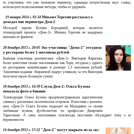
те участники, что уже покинули периметр, однажды почувствовав вкус славы,
используют всевозможные методы, чтобы ее удержать.
Михаил Терехин рассказал о
19 января 2014 г. 01:34
доходах вне периметра Дом-2
Молодой парень Ксении Бородиной, которая является
телеведущей проекта «Дом-2», Михаил Терехин не выдержал
наплыва от фанатов.
Экс-участница "Дома-2" отсудила
28 декабря 2013 г. 20:05
у ресторана более 1 миллиона рублей
Бывшая участница реалити-шоу «Дом-2» Виктория Карасева,
более известная своим поклонникам как Тори, отсудила у одного
из ресторанов компенсацию в размере 1,3 миллиона рублей.
Аналитики издания «Биржевой лидер» узнавали, за что Виктория
получила такую большую сумму.
Слухи Дом-2: Ольга Бузова
18 декабря 2013 г. 16:39
показала фото в бикини
Телеведущая Ольга Бузова продемонстрировала идиллические
снимки с различных экзотических островов. Известная с реалити-
шоу «Дом-2» Ольга Бузова отдыхает на Мальдивах со своим
любимым мужем, футболистом по профессии Дмиртием
Тарасовым. А сами поклонники телезвезды неустанно обсуждают тему о ее
беременности.
"Дом-2" могут закрыть из-за экс-
14 декабря 2013 г. 17:22