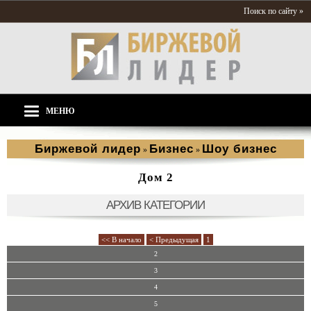
Поиск по сайту »
МЕНЮ
Биржевой лидер
Бизнес
Шоу бизнес
»
»
Дом 2
АРХИВ КАТЕГОРИИ
<< В начало
< Предыдущая
1
2
3
4
5