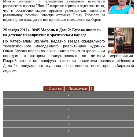
Многие обитатели и телезрители скандально известного
российского проекта "Дом-2" искренне верили и надеялись на то,
что в достаточно скором времени руководители именитого
реалити-шоу все-таки навсегда отправят Ольгу Гобозову за
периметр, но неожиданно все произошло совершенно наоборот.
Мораль и Дом-2: Бузова явилась
28 ноября 2013 г. 10:05
на детское мероприятие в эротическом наряде
По материалам Ukr.news, недавно звезда скандального
телевизионного молодежного реалити-шоу «Дом-2»
Ольга Бузова поразила поклонников своим откровенным
нарядом, в котором присутствовала на детском мероприятии.
Подробности этого конфуза выясняли аналитики раздела «Новости
Дома-2» популярного журнала современных инвесторов «Биржевой
лидер».
<< В начало
< Предыдущая
1
2
3
4
5
6
7