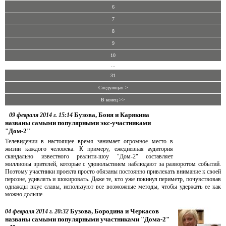
6
7
8
9
10
...
31
Следующая >
В конец >>
Бузова, Боня и Карякина
09 февраля 2014 г. 15:14
названы самыми популярными экс-участниками
"Дом-2"
Телевидении в настоящее время занимает огромное место в
жизни каждого человека. К примеру, ежедневная аудитория
скандально известного реалити-шоу "Дом-2" составляет
миллионы зрителей, которые с удовольствием наблюдают за разворотом событий.
Поэтому участники проекта просто обязаны постоянно привлекать внимание к своей
персоне, удивлять и шокировать. Даже те, кто уже покинул периметр, почувствовав
однажды вкус славы, используют все возможные методы, чтобы удержать ее как
можно дольше.
Бузова, Бородина и Черкасов
04 февраля 2014 г. 20:32
названы самыми популярными участниками "Дома-2"