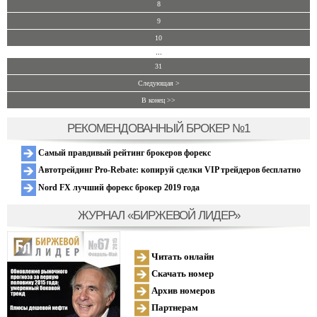
8
9
10
...
31
Следующая >
В конец >>
РЕКОМЕНДОВАННЫЙ БРОКЕР №1
Самый правдивый рейтинг брокеров форекс
Автотрейдинг Pro-Rebate: копируй сделки VIP трейдеров бесплатно
Nord FX лучший форекс брокер 2019 года
ЖУРНАЛ «БИРЖЕВОЙ ЛИДЕР»
Читать онлайн
Скачать номер
Архив номеров
Партнерам