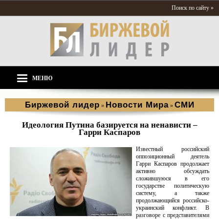
Поиск по сайту »
МЕНЮ
Биржевой лидер
Новости Мира
СМИ
»
»
Идеология Путина базируется на ненависти –
Гарри Каспаров
Известный российский
оппозиционный деятель
Гарри Каспаров продолжает
активно обсуждать
сложившуюся в его
государстве политическую
систему, а также
продолжающийся российско-
украинский конфликт. В
разговоре с представителями