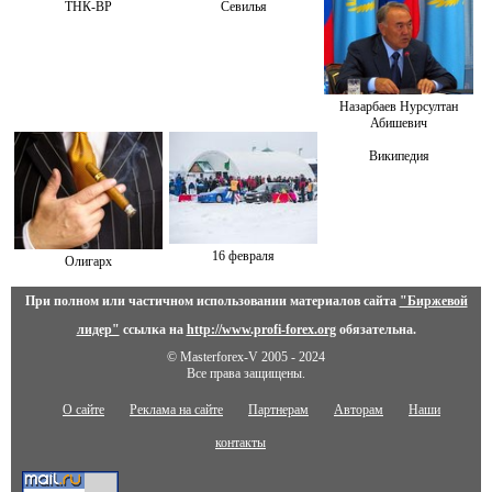
ТНК-BP
Севилья
Назарбаев Нурсултан
Абишевич
Википедия
16 февраля
Олигарх
При полном или частичном использовании материалов сайта
"Биржевой
лидер"
ссылка на
http://www.profi-forex.org
обязательна.
© Masterforex-V 2005 - 2024
Все права защищены.
О сайте
Реклама на сайте
Партнерам
Авторам
Наши
контакты