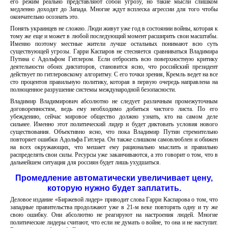
его режим реально представляют собой угрозу, но такие мысли слишком
медленно доходят до Запада. Многие ждут всплеска агрессии для того чтобы
окончательно осознать это.
Понять украинцев не сложно. Люди живут уже год в состоянии войны, которая к
тому же еще и может в любой последующий момент расширить свои масштабы.
Именно поэтому местные жители лучше остальных понимают всю суть
существующей угрозы. Гарри Каспаров не стесняется сравниваться Владимира
Путина с Адольфом Гитлером. Если отбросить всю поверхностную критику
деятельности обоих диктаторов, становится ясно, что российский президент
действует по гитлеровскому алгоритму. С его точки зрения, Кремль ведет на все
сто процентов правильную политику, которая в первую очередь направлена на
полноценное разрушение системы международной безопасности.
Владимир Владимирович абсолютно не следует различным промежуточным
договоренностям, ведь ему необходимо добиться чистого листа. По его
убеждению, сейчас мировое общество должно узнать, кто на самом деле
сильнее. Именно этот политический лидер и будет диктовать условия нового
существования. Объективно ясно, что пока Владимир Путин стремительно
повторяет ошибки Адольфа Гитлера. Он также слишком самовлюблен и обижен
на всех окружающих, что мешает ему рационально мыслить и правильно
распределять свои силы. Ресурсы уже заканчиваются, а это говорит о том, что в
дальнейшем ситуация для россиян будет лишь ухудшаться.
Промедление автоматически увеличивает цену,
которую нужно будет заплатить.
Деловое издание «Биржевой лидер» приводит слова Гарри Каспарова о том, что
западные правительства продолжают уже в 21-м веке повторять одну и ту же
свою ошибку. Они абсолютно не реагируют на настроения людей. Многие
политические лидеры считают, что если не думать о войне, то она и не наступит.