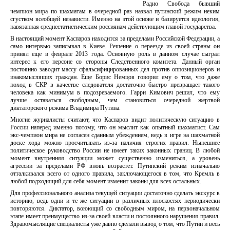
Радио Свобода бывший
чемпион мира по шахматам в очередной раз назвал путинский режим неким
сгустком всеобщей ненависти. Именно на этой основе и базируется идеология,
навязанная среднестатистическим россиянам действующим главой государства.
В настоящий момент Каспаров находится за пределами Российской Федерации, а
само интервью записывал в Киеве. Решение о переезде из своей страны он
принял еще в феврале 2013 года. Основную роль в данном случае сыграл
интерес к его персоне со стороны Следственного комитета. Данный орган
постоянно заводит массу сфальсифицированных дел против оппозиционеров и
инакомыслящих граждан. Еще Борис Немцов говорил ему о том, что даже
поход в СКР в качестве следователя достаточно быстро превращает такого
человека как минимум в подозреваемого. Гарри Кимович решил, что ему
лучше оставаться свободным, чем становиться очередной жертвой
диктаторского режима Владимира Путина.
Многие журналисты считают, что Каспаров видит политическую ситуацию в
России наперед именно потому, что он мыслит как опытный шахматист. Сам
экс-чемпион мира не согласен сданным убеждением, ведь в игре на шахматной
доске хода можно просчитывать из-за наличия строгих правил. Нынешнее
политическое руководство России не имеет таких законных границ. В любой
момент внутренняя ситуации может существенно измениться, а уровень
агрессии за пределами РФ вновь возрастет. Путинский режим изначально
отталкивался всего от одного правила, заключающегося в том, что Кремль в
любой подходящий для себя момент изменит законы для всех остальных.
Для профессионального анализа текущей ситуации достаточно сделать экскурс в
историю, ведь одни и те же ситуации в различных плоскостях периодически
повторяются. Диктатор, воюющий со свободным миром, на первоначальном
этапе имеет преимущество из-за своей власти и постоянного нарушения правил.
Здравомыслящие специалисты уже давно сделали вывод о том, что Путин и весь