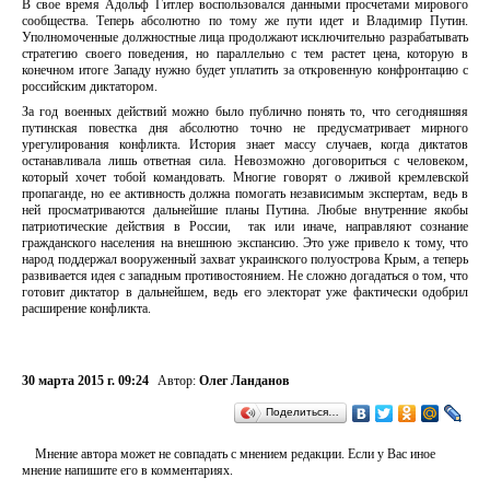
В свое время Адольф Гитлер воспользовался данными просчетами мирового
сообщества. Теперь абсолютно по тому же пути идет и Владимир Путин.
Уполномоченные должностные лица продолжают исключительно разрабатывать
стратегию своего поведения, но параллельно с тем растет цена, которую в
конечном итоге Западу нужно будет уплатить за откровенную конфронтацию с
российским диктатором.
За год военных действий можно было публично понять то, что сегодняшняя
путинская повестка дня абсолютно точно не предусматривает мирного
урегулирования конфликта. История знает массу случаев, когда диктатов
останавливала лишь ответная сила. Невозможно договориться с человеком,
который хочет тобой командовать. Многие говорят о лживой кремлевской
пропаганде, но ее активность должна помогать независимым экспертам, ведь в
ней просматриваются дальнейшие планы Путина. Любые внутренние якобы
патриотические действия в России, так или иначе, направляют сознание
гражданского населения на внешнюю экспансию. Это уже привело к тому, что
народ поддержал вооруженный захват украинского полуострова Крым, а теперь
развивается идея с западным противостоянием. Не сложно догадаться о том, что
готовит диктатор в дальнейшем, ведь его электорат уже фактически одобрил
расширение конфликта.
30 марта 2015 г. 09:24
Автор:
Олег Ланданов
Поделиться…
Мнение автора может не совпадать с мнением редакции. Если у Вас иное
мнение напишите его в комментариях.