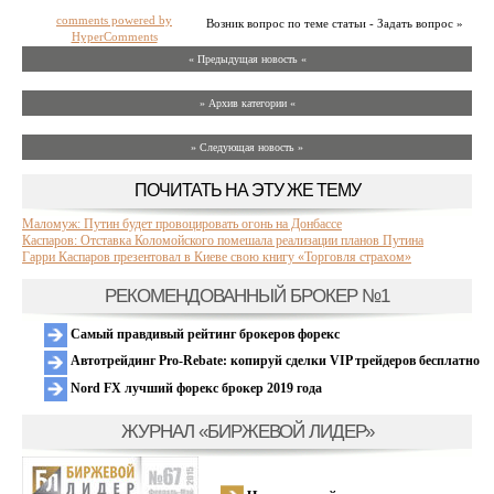
comments powered by
Возник вопрос по теме статьи - Задать вопрос »
HyperComments
« Предыдущая новость «
» Архив категории «
» Следующая новость »
ПОЧИТАТЬ НА ЭТУ ЖЕ ТЕМУ
Маломуж: Путин будет провоцировать огонь на Донбассе
Каспаров: Отставка Коломойского помешала реализации планов Путина
Гарри Каспаров презентовал в Киеве свою книгу «Торговля страхом»
РЕКОМЕНДОВАННЫЙ БРОКЕР №1
Самый правдивый рейтинг брокеров форекс
Автотрейдинг Pro-Rebate: копируй сделки VIP трейдеров бесплатно
Nord FX лучший форекс брокер 2019 года
ЖУРНАЛ «БИРЖЕВОЙ ЛИДЕР»