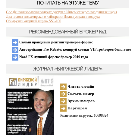
ПОЧИТАТЬ НА ЭТУ ЖЕ ТЕМУ
Google: пользователи получат доступ в Интернет через воздушные шары
Два пилота пассажирского лайнера из Индии уснули в воздухе
Обнаружен «черный ящик» SSJ-100
РЕКОМЕНДОВАННЫЙ БРОКЕР №1
Самый правдивый рейтинг брокеров форекс
Автотрейдинг Pro-Rebate: копируй сделки VIP трейдеров бесплатно
Nord FX лучший форекс брокер 2019 года
ЖУРНАЛ «БИРЖЕВОЙ ЛИДЕР»
Читать онлайн
Скачать номер
Архив номеров
Партнерам
Количество загрузок: 10698824