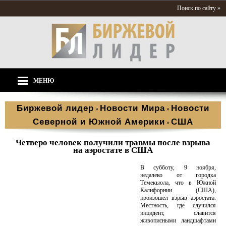
Поиск по сайту »
МЕНЮ
Биржевой лидер
Новости Мира
Новости
»
»
Северной и Южной Америки
США
»
Четверо человек получили травмы после взрыва
на аэростате в США
В субботу, 9 ноября,
недалеко от городка
Темекьюла, что в Южной
Калифорнии (США),
произошел взрыв аэростата.
Местность, где случился
инцидент, славится
живописными ландшафтами