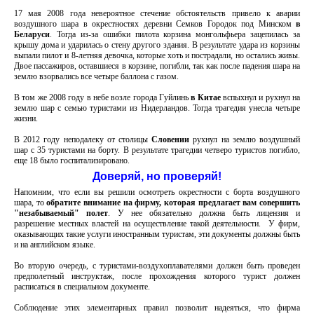
17 мая 2008 года невероятное стечение обстоятельств привело к аварии
воздушного шара в окрестностях деревни Семков Городок под Минском
в
Беларуси
. Тогда из-за ошибки пилота корзина монгольфьера зацепилась за
крышу дома и ударилась о стену другого здания. В результате удара из корзины
выпали пилот и 8-летняя девочка, которые хоть и пострадали, но остались живы.
Двое пассажиров, оставшиеся в корзине, погибли, так как после падения шара на
землю взорвались все четыре баллона с газом.
В том же 2008 году в небе возле города Гуйлинь
в Китае
вспыхнул и рухнул на
землю шар с семью туристами из Нидерландов. Тогда трагедия унесла четыре
жизни.
В 2012 году неподалеку от столицы
Словении
рухнул на землю воздушный
шар с 35 туристами на борту. В результате трагедии четверо туристов погибло,
еще 18 было госпитализировано.
Доверяй, но проверяй!
Напомним, что если вы решили осмотреть окрестности с борта воздушного
шара, то
обратите внимание на фирму, которая предлагает вам совершить
"незабываемый" полет
. У нее обязательно должна быть лицензия и
разрешение местных властей на осуществление такой деятельности. У фирм,
оказывающих такие услуги иностранным туристам, эти документы должны быть
и на английском языке.
Во вторую очередь, с туристами-воздухоплавателями должен быть проведен
предполетный инструктаж, после прохождения которого турист должен
расписаться в специальном документе.
Соблюдение этих элементарных правил позволит надеяться, что фирма