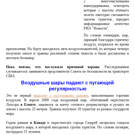
с многочисленными
виноградниками, осмотреть
которые с высоты птичьего
полета ежегодно съезжаются
тысячи туристов, передает
информационное агентство
РИА "Новости".
По словам очевидцев, шар,
парящий благодаря горячему
воздуху, взорвался во время
приземления. На борту находилось пять воздухоплавателей, из которых четверо
получили ожоги и травмы различной степени тяжести и были доставлены в
местную больницу.
Пока неясно, что послужило причиной взрыва
. Расследованием
случившегося занимаются представители Совета по безопасности на транспорте
США.
Воздушные шары падают с пугающей
регулярностью
Это не первый
инцидент с воздушными шарами
, наполненными горячим
воздухом. В апреле 2009 года воздушный шар, облетавший окрестности
Луксора
в Египте
, зацепился за мачту сотового ретранслятора и рухнул на
землю с высоты 25 метров. Травмы получило 16 туристов из разных государств
мира.
Годом раньше
в Канаде
в окрестностях города Сюррей загорелась гондола
воздушного шара, в которой находилась группа туристов. По словам полиции,
пострадало 11 человек.