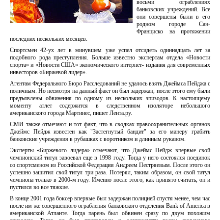
восьми ограблениях
банковских учреждений. Все
они совершены были в его
родном городе Сан-
Франциско на протяжении
последних нескольких месяцев.
Спортсмен 42-ух лет в минувшем уже успел отсидеть одиннадцать лет за
подобного рода преступления. Больше известно экспертам отдела «Новости
спорта» и «Новости США» экономического интернет- издания для современных
инвесторов «Биржевой лидер».
Агентам Федерального Бюро Расследований не удалось взять Джеймса Пейджа с
поличным. Но несмотря на данный факт он был задержан, после этого ему были
предъявлены обвинения по одному из нескольких эпизодов. К настоящему
моменту атлет содержится в следственном изоляторе небольшого
американского города Мартинес, пишет Лента.ру.
СМИ также отмечают и тот факт, что в сводках правоохранительных органов
Джеймс Пейдж известен как "Застегнутый бандит" за его манеру грабить
банковские учреждения в рубашках с воротником и длинным рукавом.
Эксперты «Биржевого лидера» отмечают, что Джеймс Пейдж впервые свой
чемпионский титул завоевал еще в 1998 году. Тогда у него состоялся поединок
со спортсменом из Российской Федерации Андреем Пестряевым. После этого он
успешно защитил свой титул три раза. Потерял, таким образом, он свой титул
чемпиона только в 2000-м году. Именно после этого, как принято считать, он и
пустился во все тяжкие.
В конце 2001 года боксер впервые был задержан полицией спустя менее, чем час
после им же совершенного ограбления банковского отделения Bank of America в
американской Атланте. Тогда парень был обвинен сразу по двум похожим