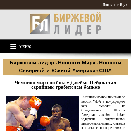
Поиск по сайту »
МЕНЮ
Биржевой лидер
Новости Мира
Новости
»
»
Северной и Южной Америки
США
»
Чемпион мира по боксу Джеймс Пейдж стал
серийным грабителем банков
Бывший мировой чемпион по
версии WBA в полусреднем
весе выходец из
Соединенных Штатов
Америки Джеймс Пейдж
задержан сотрудниками
правоохранительных органов
в связи с подозрениями в