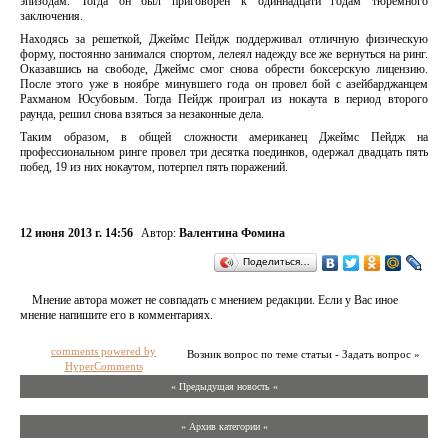
эпизодам. Тогда он был приговорен к одиннадцати годам тюремного
заключения.
Находясь за решеткой, Джеймс Пейдж поддерживал отличную физическую
форму, постоянно занимался спортом, лелеял надежду все же вернуться на ринг.
Оказавшись на свободе, Джеймс смог снова обрести боксерскую лицензию.
После этого уже в ноябре минувшего года он провел бой с азейбарджанцем
Рахманом Юсубовым. Тогда Пейдж проиграл из нокаута в период второго
раунда, решил снова взяться за незаконные дела.
Таким образом, в общей сложности американец Джеймс Пейдж на
профессиональном ринге провел три десятка поединков, одержал двадцать пять
побед, 19 из них нокаутом, потерпел пять поражений.
12 июня 2013 г. 14:56
Автор:
Валентина Фомина
Поделиться…
Мнение автора может не совпадать с мнением редакции. Если у Вас иное
мнение напишите его в комментариях.
comments powered by
Возник вопрос по теме статьи - Задать вопрос »
HyperComments
« Предыдущая новость «
» Архив категории «