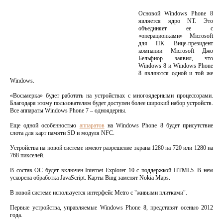
Основой Windows Phone 8
является ядро NT. Это
объединяет ее с
«операционками» Microsoft
для ПК. Вице-президент
компании Microsoft Джо
Бельфиор заявил, что
Windows 8 и Windows Phone
8 являются одной и той же
Windows.
«Восьмерка» будет работать на устройствах с многоядерными процессорами.
Благодаря этому пользователям будет доступен более широкий набор устройств.
Все аппараты Windows Phone 7 – одноядерны.
Еще одной особенностью
аппаратов
на Windows Phone 8 будет присутствие
слота для карт памяти SD и модуля NFC.
Устройства на новой системе имеют разрешение экрана 1280 на 720 или 1280 на
768 пикселей.
В состав ОС будет включен Internet Explorer 10 с поддержкой HTML5. В нем
ускорена обработка JavaScript. Карты Bing заменят Nokia Maps.
В новой системе используется интерфейс Metro с "живыми плитками".
Первые устройства, управляемые Windows Phone 8, представят осенью 2012
года.