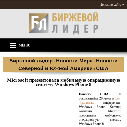
Поиск по сайту »
МЕНЮ
Биржевой лидер
Новости Мира
Новости
»
»
Северной и Южной Америки
США
»
Microsoft презентовала мобильную операционную
систему Windows Phone 8
Новости США.
На
открывшейся 20 июня в
Сан-
Франциско
конференции
Windows Phone Summit,
компания Microsoft
представила мобильную
операционную систему
Windows Phone 8.