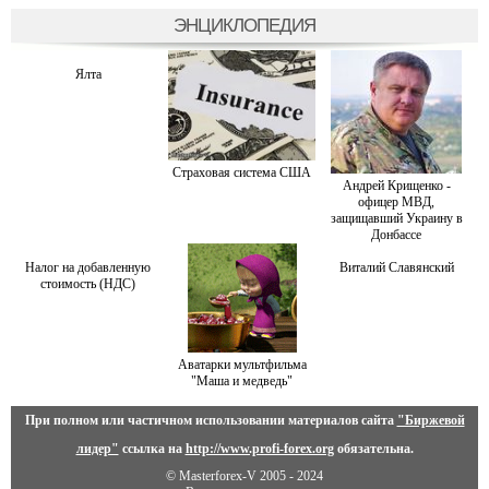
ЭНЦИКЛОПЕДИЯ
Ялта
Страховая система США
Андрей Крищенко -
офицер МВД,
защищавший Украину в
Донбассе
Налог на добавленную
Виталий Славянский
стоимость (НДС)
Аватарки мультфильма
"Маша и медведь"
При полном или частичном использовании материалов сайта
"Биржевой
лидер"
ссылка на
http://www.profi-forex.org
обязательна.
© Masterforex-V 2005 - 2024