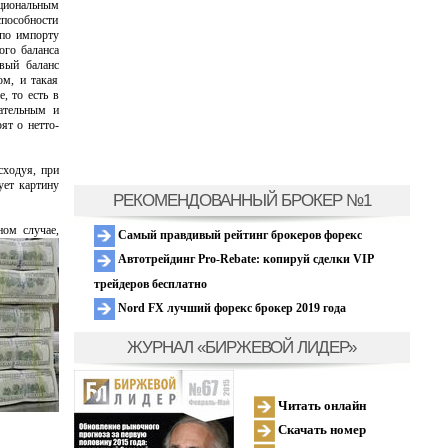
ациональным
способности
 по импорту
ого баланса
вый баланс
ом, и такая
, то есть в
ательным и
ят о нетто-
сходуя, при
ует картину
РЕКОМЕНДОВАННЫЙ БРОКЕР №1
ном случае,
Самый правдивый рейтинг брокеров форекс
Автотрейдинг Pro-Rebate: копируй сделки VIP
трейдеров бесплатно
Nord FX лучший форекс брокер 2019 года
ЖУРНАЛ «БИРЖЕВОЙ ЛИДЕР»
Читать онлайн
Скачать номер