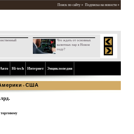
Поиск по сайту »
Подписка на новости »
инственный
Что ждать от основных
валютных пар в Новом
году?
Aвто
Hi-tech
Интернет
Энциклопедия
Америки
США
»
лрд.
 торговому