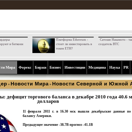
ардеры
Платформа Ethereum -
Сатоши Накамото - та
ируют в биткоин
стоит ли инвестировать в
создатель BTC
токен ETH?
сти Мира
Форекс
Биржи
Бизнес
Инвестиции
Медицина
Наука
PR
дер
Новости Мира
Новости Северной и Южной 
»
»
 дефицит торгового баланса в декабре 2010 года 40.6 м
долларов
11 февраля 2011 г. в 16.30 мcк вышли декабрьские данные по
балансу Америки.
Предыдущее значение -38.7B прогноз -41.1B