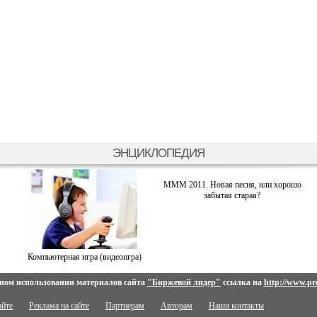
ЭНЦИКЛОПЕДИЯ
МММ 2011. Новая песня, или хорошо
забытая старая?
Компьютерная игра (видеоигра)
ном использовании материалов сайта
"Биржевой лидер"
ссылка на
http://www.pro
айте
Реклама на сайте
Партнерам
Авторам
Наши контакты