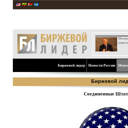
Милли
инвест
Биржевой лидер
Новости России
Ново
Биржевой ли
Соединенные Штаты: