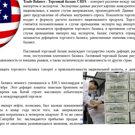
Trade Balance - Торговый баланс США
– измеряет различие между н
импортом и экспортом. Экспортные данные рисуют картину конкуренто
национальных, в нашем случае американских, производителей. Данные
дают представление об объемах внутреннего спроса. Показатели торгов
входят в формулу расчета валового национального продукта. Торго
считается положительным в случае превышения экспорта над импорт
разница называется профицитом торгового баланса, в противном случае
случае превышения импорта над экспортом, баланс считается отриц
называется дефицитом торгового баланса, равнозначные значения говор
балансе.
Пассивный торговый баланс вынуждает государство гасить дефицит, ра
этом, поступления платежного баланса. Активный торговый баланс рис
зависимость от внешних рынков, а также политическую независимость от других стран.
ицита торгового баланса говорит о привлекательности национальной валюты, в дан
 баланса немного уменьшился к $38.3 миллиардов в
тябре. Этот дефицит ложится тяжелым бременем на
 время как Китай строит массивную избыточную
 в международной торговле.
о импорт нефти, возможно, был вызван повышенной
асы в конце года после того, как американские
ми потратились в четвертом квартале. В то же самое
aterpillar Inc. наслаждаются прибылью продаж за
прос от заказчиков развивающихся экономик, включая