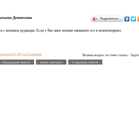
атьяна Дементьева
Поделиться…
ь с мнением редакции. Если у Вас иное мнение напишите его в комментариях.
powered by HyperComments
Возник вопрос по теме статьи - Задат
« Предыдущая новость «
» Архив категории «
» Следующая новость »