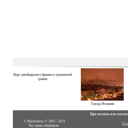
Курс швейцарского франка к украинской
гривне
Города Испании
При полном или частич
© Masterforex-V 2005 - 2024
О с
Все права защищены.