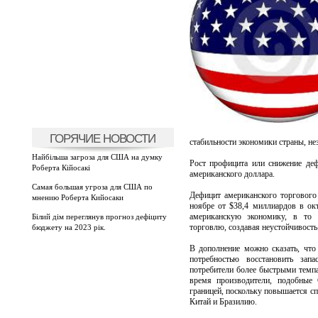
ГОРЯЧИЕ НОВОСТИ
стабильности экономики страны, не
Найбільша загроза для США на думку
Рост профицита или снижение деф
Роберта Кійосакі
американского доллара.
Самая большая угроза для США по
Дефицит американского торгового
мнению Роберта Кийосаки
ноябре от $38,4 миллиардов в ок
американскую экономику, в то
Білий дім переглянув прогноз дефіциту
торговлю, создавая неустойчивость
бюджету на 2023 рік.
В дополнение можно сказать, чт
потребностью восстановить зап
потребители более быстрыми темпа
время производители, подобные C
границей, поскольку повышается с
Китай и Бразилию.