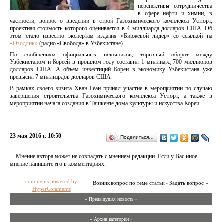
перспективы сотрудничества
в сфере нефти и химии, в
частности, вопрос о введении в строй Газохимического комплекса Устюрт,
проектная стоимость которого оценивается в 4 миллиарда долларов США. Об
этом стало известно экспертам издания «Биржевой лидер» со ссылкой на
«Озодлик»
(радио «Свобода» в Узбекистане).
По сообщениям официальных источников, торговый оборот между
Узбекистаном и Кореей в прошлом году составил 1 миллиард 700 миллионов
долларов США. А объем инвестиций Кореи в экономику Узбекистана уже
превысил 7 миллиардов долларов США.
В рамках своего визита Хван Геан принял участие в мероприятии по случаю
завершения строительства Газохимического комплекса Устюрт, а также в
мероприятии начала создания в Ташкенте дома культуры и искусства Кореи.
23 мая 2016 г. 10:50
Поделиться…
Мнение автора может не совпадать с мнением редакции. Если у Вас иное
мнение напишите его в комментариях.
comments powered by
Возник вопрос по теме статьи - Задать вопрос »
HyperComments
« Предыдущая новость «
» Архив категории «