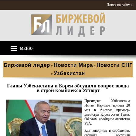
Поиск по сайту »
МЕНЮ
Биржевой лидер
Новости Мира
Новости СНГ
»
»
Узбекистан
»
Главы Узбекистана и Кореи обсудили вопрос ввода
в строй комплекса Устюрт
Президент Узбекистана
Ислам Каримов принял 20
мая в Аксарае премьер-
министра Кореи Хван Геана.
Об этом сообщило агентство
УзА.
Как говорится в сообщении,
стороны обсудили