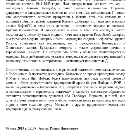
страшном времени 1941-1945 годов. Нам никогда нельзя забывать что, мы —
наследники Великой Победы!», - пишет данный пользователь. Впрочем,
существуют и альтернативные мнения на этот счет. Так, пользователь Г. пишет,
что «георгиевскую ленточку превратили в фетиш, хотя она связана не с
историей войны, а с новой политикой Кремля. Добавлю, что такие ленты носили
казаки ВафенСС и латышских легионов, а советские солдаты не носили».
Другой пользователь Д. высказывает мнение о том, что «сегодня носить
георгиевскую ленточку стало модно». «Это лента времен Российской империи,
она украшала медали, которыми были награждены солдаты и офицеры царской
России, убивавшие как ополченцев, так и гражданских Кокандского и
Хивинского ханств, Бухарского эмирата, а также устроивших резню в
туркменском Гек-депе. На сегодня эта лента - обычный пропагандистский
материал. Если действительно уважаете ветеранов и сочувствуете им, навещайте
их почаще, помогите им материально», - резюмирует пользователь Д.
Стоит отметить, что отношение к «георгиевской ленточке» изменилось не только
в Узбекистане. В частности, в соседнем Казахстане во время проведения парада
9 Мая в честь Дня Победы будут использованы ленточки другой цветовой
гаммы – будет присутствовать традиционный красный цвет Победы в ВОВ, а
также национальный – бирюзовый. А в Беларуси с призывом запретить раздачу
и использование «георгиевских ленточек» в качестве символики обратились
активисты оппозиционного движения «За Свободу». Впрочем, и в той, и в
другой стране мнения политиков и общественности также разделились, ибо одни
видят в этом символе «руку Москвы», а другие продолжают считать его
традицией в день празднования 9 Мая.
07 мая 2014 г. 12:07
Автор:
Роман Иванченко