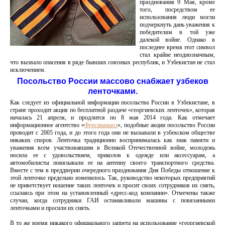
празднования 9 Мая, кроме
того, посредством ее
использования люди могли
подчеркнуть дань уважения к
победителям в той уже
далекой войне. Однако в
последнее время этот символ
стал крайне неоднозначным,
что вызвало опасения в ряде бывших союзных республик, и Узбекистан не стал
исключением.
Посольство России массово снабжает узбеков
ленточками.
Как следует из официальной информации посольства России в Узбекистане, в
стране проходит акция по бесплатной раздаче «георгиевских ленточек», которая
началась 21 апреля, и продлится по 8 мая 2014 года. Как отмечает
информационное агентство «
Фергананьюз
», подобные акции посольство России
проводит с 2005 года, и до этого года они не вызывали в узбекском обществе
никаких споров. Ленточка традиционно воспринималась как знак памяти и
уважения всем участвовавшим в Великой Отечественной войне, молодежь
носила ее с удовольствием, приколов к одежде или аксессуарам, а
автомобилисты повязывали ее на антенну своего транспортного средства.
Вместе с тем в преддверии очередного празднования Дня Победы отношение к
этой ленточке предельно изменилось. Так, руководство некоторых предприятий
не приветствует ношение таких ленточек и просит своих сотрудников их снять,
ссылаясь при этом на установленный «дресс-код компании». Отмечены также
случаи, когда сотрудники ГАИ останавливали машины с повязанными
ленточками и просили их снять.
В то же время никакого официального запрета на использование «георгиевской