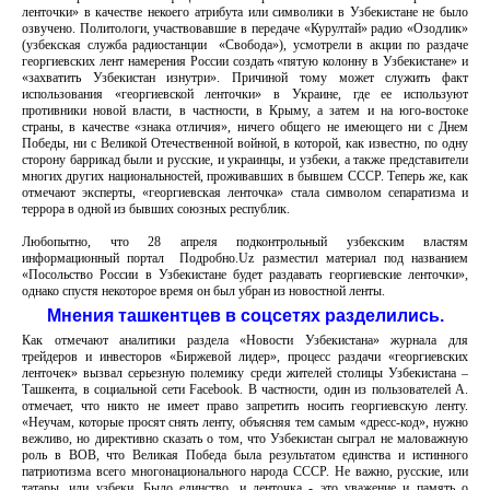
ленточки» в качестве некоего атрибута или символики в Узбекистане не было
озвучено. Политологи, участвовавшие в передаче «Курултай» радио «Озодлик»
(узбекская служба радиостанции «Свобода»), усмотрели в акции по раздаче
георгиевских лент намерения России создать «пятую колонну в Узбекистане» и
«захватить Узбекистан изнутри». Причиной тому может служить факт
использования «георгиевской ленточки» в Украине, где ее используют
противники новой власти, в частности, в Крыму, а затем и на юго-востоке
страны, в качестве «знака отличия», ничего общего не имеющего ни с Днем
Победы, ни с Великой Отечественной войной, в которой, как известно, по одну
сторону баррикад были и русские, и украинцы, и узбеки, а также представители
многих других национальностей, проживавших в бывшем СССР. Теперь же, как
отмечают эксперты, «георгиевская ленточка» стала символом сепаратизма и
террора в одной из бывших союзных республик.
Любопытно, что 28 апреля подконтрольный узбекским властям
информационный портал Подробно.Uz разместил материал под названием
«Посольство России в Узбекистане будет раздавать георгиевские ленточки»,
однако спустя некоторое время он был убран из новостной ленты.
Мнения ташкентцев в соцсетях разделились.
Как отмечают аналитики раздела «Новости Узбекистана» журнала для
трейдеров и инвесторов «Биржевой лидер», процесс раздачи «георгиевских
ленточек» вызвал серьезную полемику среди жителей столицы Узбекистана –
Ташкента, в социальной сети Facebook. В частности, один из пользователей А.
отмечает, что никто не имеет право запретить носить георгиевскую ленту.
«Неучам, которые просят снять ленту, объясняя тем самым «дресс-код», нужно
вежливо, но директивно сказать о том, что Узбекистан сыграл не маловажную
роль в ВОВ, что Великая Победа была результатом единства и истинного
патриотизма всего многонационального народа СССР. Не важно, русские, или
татары, или узбеки. Было единство, и ленточка - это уважение и память о