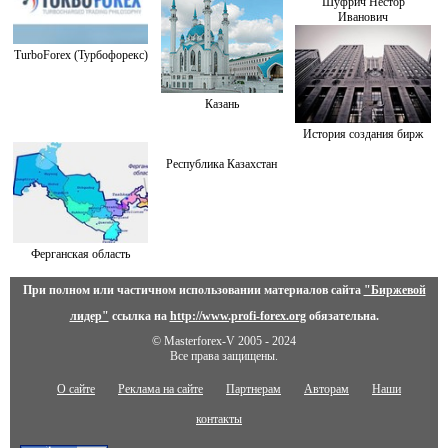
Шуфрич Нестор
Иванович
TurboForex (Турбофорекс)
Казань
История создания бирж
Республика Казахстан
Ферганская область
При полном или частичном использовании материалов сайта
"Биржевой
лидер"
ссылка на
http://www.profi-forex.org
обязательна.
© Masterforex-V 2005 - 2024
Все права защищены.
О сайте
Реклама на сайте
Партнерам
Авторам
Наши
контакты