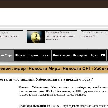
ардеры
Платформа Ethereum -
Сатоши Накамото - та
ируют в биткоин
стоит ли инвестировать в
создатель BTC
токен ETH?
сти Мира
Форекс
Биржи
Бизнес
Инвестиции
Медицина
Наука
PR
евой лидер
Новости Мира
Новости СНГ
Узбек
»
»
»
ботали угольщики Узбекистана в ушедшем году?
Новости Узбекистана. Как сказано в сообщении, опубликов
официальном сайте ОАО «Узбекуголь»
, в 2010 году компания выпо
по добыче угля и завершила прошлый год без убытков.
План был выполнен на 100 %
, - при годовом прогнозе 3340 тысяч 