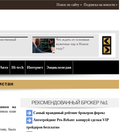
Поиск по сайту »
Подписка на новости »
инственный
Что ждать от основных
валютных пар в Новом
году?
Aвто
Hi-tech
Интернет
Энциклопедия
истан
РЕКОМЕНДОВАННЫЙ БРОКЕР №1
анном на
лнила план
Самый правдивый рейтинг брокеров форекс
Автотрейдинг Pro-Rebate: копируй сделки VIP
трейдеров бесплатно
тонн, было