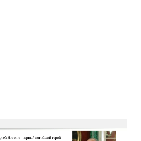
ргей Нигоян - первый погибший герой