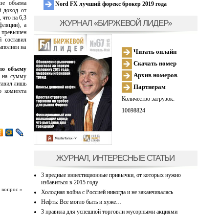
зе объема
Nord FX лучший форекс брокер 2019 года
й доход от
 что на 6,3
ЖУРНАЛ «БИРЖЕВОЙ ЛИДЕР»
фляции), а
л превышен
й составил
ыполнен на
Читать онлайн
Скачать номер
по объему
Архив номеров
 на сумму
тавил лишь
Партнерам
о комитета
Количество загрузок:
10698824
ЖУРНАЛ, ИНТЕРЕСНЫЕ СТАТЬИ
3 вредные инвестиционные привычки, от которых нужно
избавиться в 2015 году
 вопрос »
Холодная война с Россией никогда и не заканчивалась
Нефть: Все могло быть и хуже…
3 правила для успешной торговли мусорными акциями