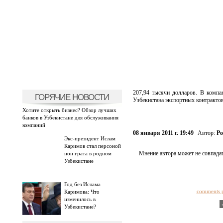
207,94 тысячи долларов. В компа
ГОРЯЧИЕ НОВОСТИ
Узбекистана экспортных контрактов
Хотите открыть бизнес? Обзор лучших
банков в Узбекистане для обслуживания
компаний
08 января 2011 г. 19:49
Автор:
Ро
Экс-президент Ислам
Каримов стал персоной
Мнение автора может не совпадат
нон грата в родном
Узбекистане
Год без Ислама
comments 
Каримова: Что
изменилось в
Узбекистане?