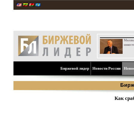
Милли
инвест
Биржевой лидер
Новости России
Ново
Бирж
Как сра