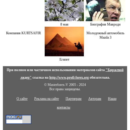
8 мая
Биография Мавроди
Компания KURTSAFIR
Молодежный автомобиль
Mazda 3
Египет
При полном или частичном использовании материалов сайта
"Биржевой
лидер"
ссылка на
http://www.profi-forex.org
обязательна.
© Masterforex-V 2005 - 2024
Все права защищены.
О сайте
Реклама на сайте
Партнерам
Авторам
Наши
контакты