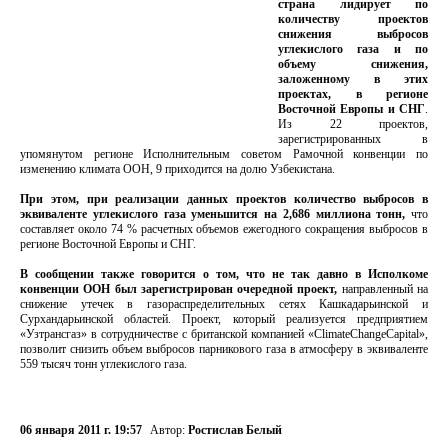
страна лидирует по
количеству проектов
снижения выбросов
углекислого газа и по
объему снижения,
заложенному в этих
проектах, в регионе
Восточной Европы и СНГ
.
Из 22 проектов,
зарегистрированных в
упомянутом регионе Исполнительным советом Рамочной конвенции по
изменению климата ООН, 9 приходится на долю Узбекистана.
При этом, при реализации данных проектов количество выбросов в
эквиваленте углекислого газа уменьшится на 2,686 миллиона тонн,
что
составляет около 74 % расчетных объемов ежегодного сокращения выбросов в
регионе Восточной Европы и СНГ.
В сообщении также говорится о том, что не так давно в Исполкоме
конвенции ООН был зарегистрирован очередной проект,
направленный на
снижение утечек в газораспределительных сетях Кашкадарьинской и
Сурхандарьинской областей. Проект, который реализуется предприятием
«Узтрансгаз» в сотрудничестве с британской компанией «ClimateChangeCapital»,
позволит снизить объем выбросов парникового газа в атмосферу в эквиваленте
559 тысяч тонн углекислого газа.
06 января 2011 г. 19:57
Автор:
Ростислав Белый