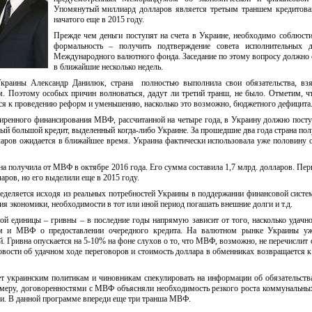
Упомянутый миллиард долларов является третьим траншем кредитов
начатого еще в 2015 году.
Прежде чем деньги поступят на счета в Украине, необходимо соблюст
формальность – получить подтверждение совета исполнительных д
Международного валютного фонда. Заседание по этому вопросу должно 
в ближайшие несколько недель.
краины Александр Данилюк, страна полностью выполнила свои обязательства, взя
Поэтому особых причин волноваться, дадут ли третий транш, не было. Отметим, ч
я к проведению реформ и уменьшению, насколько это возможно, бюджетного дефицита
ренного финансирования МВФ, рассчитанной на четыре года, в Украину должно посту
й большой кредит, выделенный когда-либо Украине. За прошедшие два года страна пол
ларов ожидается в ближайшее время. Украина фактически использовала уже половину
а получила от МВФ в октябре 2016 года. Его сумма составила 1,7 млрд. долларов. Пе
ров, но его выделили еще в 2015 году.
еделяется исходя из реальных потребностей Украины в поддержании финансовой систе
ния экономики, необходимости в тот или иной период погашать внешние долги и т.д.
ой единицы – гривны – в последние годы напрямую зависит от того, насколько удачн
ом и МВФ о предоставлении очередного кредита. На валютном рынке Украины у
. Гривна опускается на 5-10% на фоне слухов о то, что МВФ, возможно, не перечислит
овости об удачном ходе переговоров и стоимость доллара в обменниках возвращается 
т украинским политикам и чиновникам спекулировать на информации об обязательств
имеру, договоренностями с МВФ объясняли необходимость резкого роста коммунальны
и. В данной программе впереди еще три транша МВФ.