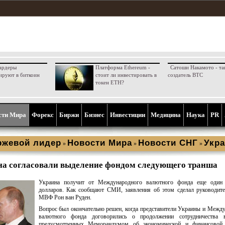
ардеры
Платформа Ethereum -
Сатоши Накамото - та
ируют в биткоин
стоит ли инвестировать в
создатель BTC
токен ETH?
сти Мира
Форекс
Биржи
Бизнес
Инвестиции
Медицина
Наука
PR
ржевой лидер
Новости Мира
Новости СНГ
Укра
»
»
»
а согласовали выделение фондом следующего транша
Украина получит от Международного валютного фонда еще один
долларов. Как сообщают СМИ, заявления об этом сделал руководите
МВФ Рон ван Руден.
Вопрос был окончательно решен, когда представители Украины и Межд
валютного фонда договорились о продолжении сотрудничества 
предусмотренных Меморандумом об экономической и финансовой 