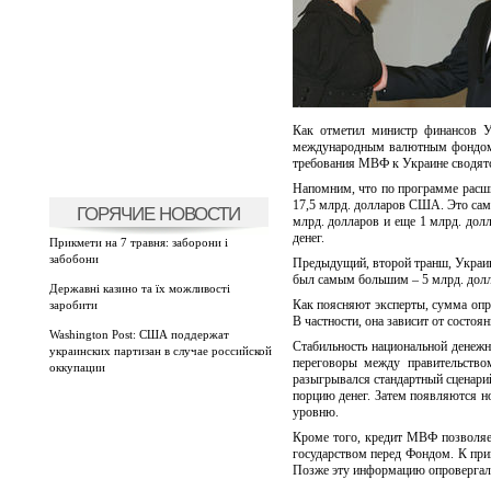
Как отметил министр финансов У
международным валютным фондом. 
требования МВФ к Украине сводятс
Напомним, что по программе расши
17,5 млрд. долларов США. Это самы
ГОРЯЧИЕ НОВОСТИ
млрд. долларов и еще 1 млрд. дол
денег.
Прикмети на 7 травня: заборони і
забобони
Предыдущий, второй транш, Украин
был самым большим – 5 млрд. долла
Державні казино та їх можливості
Как поясняют эксперты, сумма опр
заробити
В частности, она зависит от состоя
Washington Post: США поддержат
Стабильность национальной денежн
украинских партизан в случае российской
переговоры между правительств
оккупации
разыгрывался стандартный сценарий
порцию денег. Затем появляются н
уровню.
Кроме того, кредит МВФ позволяе
государством перед Фондом. К пр
Позже эту информацию опровергал