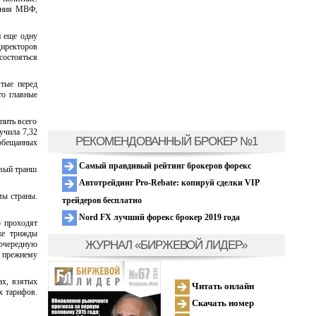
ания МВФ,
и еще одну
иректоров
состояться
тые перед
то главные
.
пить всего
учила 7,32
РЕКОМЕНДОВАННЫЙ БРОКЕР №1
 обещанных
Самый правдивый рейтинг брокеров форекс
рвый транш
Автотрейдинг Pro-Rebate: копируй сделки VIP
мы страны.
трейдеров бесплатно
Nord FX лучший форекс брокер 2019 года
о проходят
же трижды
ЖУРНАЛ «БИРЖЕВОЙ ЛИДЕР»
 очередную
к прежнему
ах, взятых
Читать онлайн
х тарифов.
Скачать номер