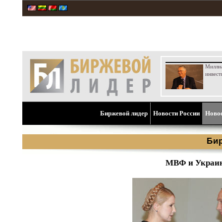
Милли
инвест
Биржевой лидер
Новости России
Ново
Би
МВФ и Украин