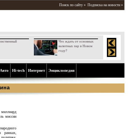
Поиск по сайту »
Подписка на новости »
инственный
Что ждать от основных
валютных пар в Новом
году?
Aвто
Hi-tech
Интернет
Энциклопедия
ина
 миллиард
ль миссии
ународного
в рамках,
политике.