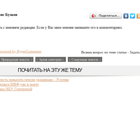
ис Бузков
Поделиться…
ь с мнением редакции. Если у Вас иное мнение напишите его в комментариях.
powered by HyperComments
Возник вопрос по теме статьи - Задать
« Предыдущая новость «
» Архив категории «
» Следующая новость »
ПОЧИТАТЬ НА ЭТУ ЖЕ ТЕМУ
ность повысить пенсии украинцам – Розенко
деньги МВФ уже в марте
лавы НБУ Гонтаревой