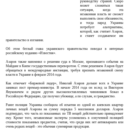
руководству страной. Скоро
может сложиться такая
ситуация, когда эта
незаконная власть не сможет
выполнять свои обязанности,
и тогда народ Украины
потребует альтернативы,
которой, как считает Азаров,
и станет создаваемое им
правительство в изгнании.
Об этом беглый глава украинского правительства поведал в интервью
российскому изданию «Известия».
Азаров также напомнил о решении суда в Москве, признавшего события на
Майдане в Киеве государственным переворотом. С этим решением Азаров будет
обращаться в международные инстанции, требуя признать незаконной смену
власти в Украине в феврале 2014 года.
Как отмечает «Биржевой лидер», Николай Азаров дольше всех в Украине
занимал пост премьер-министра. В начале 2014 года он вслед за Виктором
Януковичем и рядом других высокопоставленных чиновников бежал в
Российскую Федерацию, где получил убежище, а по слухам, и гражданство.
Ранее полиция Украины сообщила об изъятии из одной из киевских квартир
личных вещей Азарова на сумму порядка 5 миллионов долларов. Азаров
подтвердил, что часть из показанных по ТВ вещей действительно принадлежит
ему. Кроме того, независимые эксперты усомнились в озвученной полицией
стоимости показанных предметов, считая, что среди них нет антиквариата или
очень редких вещей - это обычная сувенирная продукция.