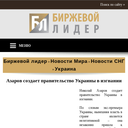
Поиск по сайту »
МЕНЮ
Биржевой лидер
Новости Мира
Новости СНГ
»
»
Украина
»
Азаров создает правительство Украины в изгнании
Николай Азаров создает
правительство Украины в
изгнании.
По словам экс-премьера
Украины, нынешняя власть в
стране является
нелегитимной – она
незаконно пришла к