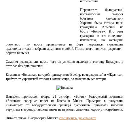
истребители.
Перехватить белорусский
пассажирский самолет
боевыми самолетами
Украина была готова из-за
гражданина Армении на
борту «Боинга». Кто этот
гражданин и что совершил,
неизвестно, но очевидцы
отмечают, что после приземления на борт поднялись украинские
правоохранители и забрали армянина с собой. После этого пилотам разрешили
обратный вылет.
Самолет дозаправили, после чего он успешно вылетел в столицу Беларуси, в
этот раз без приключений.
Компания «Белавиа», которой принадлежит Boeing, возвращенный в «Жуляны»,
требует от украинской стороны компенсации за материальные потери.
Инцидент произошел вчера, 21 октября. «Боинг» белорусской компании
«Белавиа» совершал полет из Киева в Минск. Примерно в полусотне
километрах от государственной границы диспетчеры приказали пилотам
вернуться в аэропорт вылета, иначе на перехват самолета поднимут истребители.
Читайте также: В аэропорту Минска
столкнулись два самолета
.