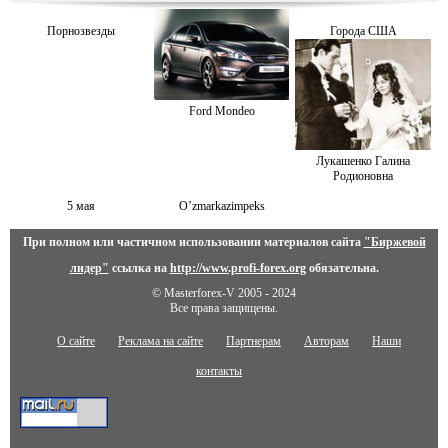
Порнозвезды
Города США
Ford Mondeo
Лукашенко Галина
Родионовна
5 мая
O’zmarkazimpeks
При полном или частичном использовании материалов сайта
"Биржевой
лидер"
ссылка на
http://www.profi-forex.org
обязательна.
© Masterforex-V 2005 - 2024
Все права защищены.
О сайте
Реклама на сайте
Партнерам
Авторам
Наши
контакты