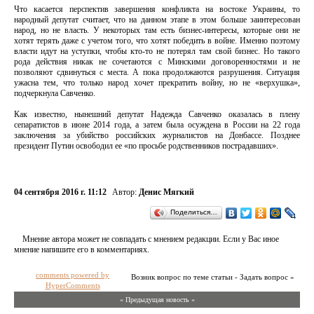
Что касается перспектив завершения конфликта на востоке Украины, то
народный депутат считает, что на данном этапе в этом больше заинтересован
народ, но не власть. У некоторых там есть бизнес-интересы, которые они не
хотят терять даже с учетом того, что хотят победить в войне. Именно поэтому
власти идут на уступки, чтобы кто-то не потерял там свой бизнес. Но такого
рода действия никак не сочетаются с Минскими договоренностями и не
позволяют сдвинуться с места. А пока продолжаются разрушения. Ситуация
ужасна тем, что только народ хочет прекратить войну, но не «верхушка»,
подчеркнула Савченко.
Как известно, нынешний депутат Надежда Савченко оказалась в плену
сепаратистов в июне 2014 года, а затем была осуждена в России на 22 года
заключения за убийство российских журналистов на Донбассе. Позднее
президент Путин освободил ее «по просьбе родственников пострадавших».
04 сентября 2016 г. 11:12
Автор:
Денис Мягкий
Поделиться…
Мнение автора может не совпадать с мнением редакции. Если у Вас иное
мнение напишите его в комментариях.
comments powered by
Возник вопрос по теме статьи - Задать вопрос »
HyperComments
« Предыдущая новость «