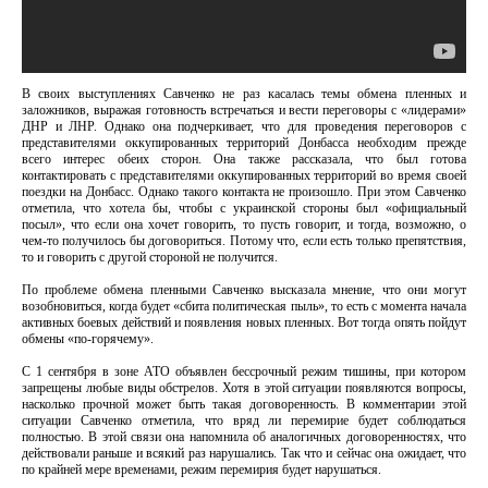
В своих выступлениях Савченко не раз касалась темы обмена пленных и
заложников, выражая готовность встречаться и вести переговоры с «лидерами»
ДНР и ЛНР. Однако она подчеркивает, что для проведения переговоров с
представителями оккупированных территорий Донбасса необходим прежде
всего интерес обеих сторон. Она также рассказала, что был готова
контактировать с представителями оккупированных территорий во время своей
поездки на Донбасс. Однако такого контакта не произошло. При этом Савченко
отметила, что хотела бы, чтобы с украинской стороны был «официальный
посыл», что если она хочет говорить, то пусть говорит, и тогда, возможно, о
чем-то получилось бы договориться. Потому что, если есть только препятствия,
то и говорить с другой стороной не получится.
По проблеме обмена пленными Савченко высказала мнение, что они могут
возобновиться, когда будет «сбита политическая пыль», то есть с момента начала
активных боевых действий и появления новых пленных. Вот тогда опять пойдут
обмены «по-горячему».
С 1 сентября в зоне АТО объявлен бессрочный режим тишины, при котором
запрещены любые виды обстрелов. Хотя в этой ситуации появляются вопросы,
насколько прочной может быть такая договоренность. В комментарии этой
ситуации Савченко отметила, что вряд ли перемирие будет соблюдаться
полностью. В этой связи она напомнила об аналогичных договоренностях, что
действовали раньше и всякий раз нарушались. Так что и сейчас она ожидает, что
по крайней мере временами, режим перемирия будет нарушаться.