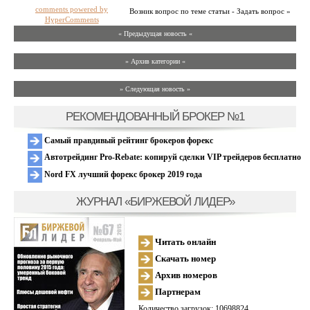
comments powered by
Возник вопрос по теме статьи - Задать вопрос »
HyperComments
« Предыдущая новость «
» Архив категории «
» Следующая новость »
РЕКОМЕНДОВАННЫЙ БРОКЕР №1
Самый правдивый рейтинг брокеров форекс
Автотрейдинг Pro-Rebate: копируй сделки VIP трейдеров бесплатно
Nord FX лучший форекс брокер 2019 года
ЖУРНАЛ «БИРЖЕВОЙ ЛИДЕР»
Читать онлайн
Скачать номер
Архив номеров
Партнерам
Количество загрузок: 10698824