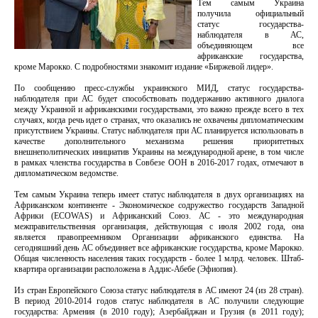
Тем самым Украина
получила официальный
статус государства-
наблюдателя в АС,
объединяющем все
африканские государства,
кроме Марокко. С подробностями знакомит издание «Биржевой лидер».
По сообщению пресс-службы украинского МИД, статус государства-
наблюдателя при АС будет способствовать поддержанию активного диалога
между Украиной и африканскими государствами, это важно прежде всего в тех
случаях, когда речь идет о странах, что оказались не охвачены дипломатическим
присутствием Украины. Статус наблюдателя при АС планируется использовать в
качестве дополнительного механизма решения приоритетных
внешнеполитических инициатив Украины на международной арене, в том числе
в рамках членства государства в Совбезе ООН в 2016-2017 годах, отмечают в
дипломатическом ведомстве.
Тем самым Украина теперь имеет статус наблюдателя в двух организациях на
Африканском континенте - Экономическое содружество государств Западной
Африки (ECOWAS) и Африканский Союз. АС - это международная
межправительственная организация, действующая с июля 2002 года, она
является правопреемником Организации африканского единства. На
сегодняшний день АС объединяет все африканские государства, кроме Марокко.
Общая численность населения таких государств - более 1 млрд. человек. Штаб-
квартира организации расположена в Аддис-Абебе (Эфиопия).
Из стран Европейского Союза статус наблюдателя в АС имеют 24 (из 28 стран).
В период 2010-2014 годов статус наблюдателя в АС получили следующие
государства: Армения (в 2010 году); Азербайджан и Грузия (в 2011 году);