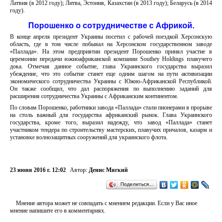
Латвия (в 2012 году); Литва, Эстония, Казахстан (в 2013 году); Беларусь (в 2014
году).
Порошенко о сотрудничестве с Африкой.
В конце апреля президент Украины посетил с рабочей поездкой Херсонскую
область, где в том числе побывал на Херсонском государственном заводе
«Паллада». На этом предприятии президент Порошенко принял участие в
церемонии передачи южноафриканской компании Southey Holdings плавучего
дока. Отмечая данное событие, глава Украинского государства выразил
убеждение, что это событие станет еще одним шагом на пути активизации
экономического сотрудничества Украины с Южно-Африканской Республикой.
Он также сообщил, что дал распоряжения по выполнению заданий для
расширения сотрудничества Украины с Африканским континентом.
По словам Порошенко, работники завода «Паллада» стали пионерами в прорыве
на столь важный для государства африканский рынок. Глава Украинского
государства, кроме того, выразил надежду, что завод «Паллада» станет
участником тендера по строительству мастерских, плавучих причалов, казарм и
установке волнозащитных сооружений для украинского флота.
23 июня 2016 г. 12:02
Автор:
Денис Мягкий
Поделиться…
Мнение автора может не совпадать с мнением редакции. Если у Вас иное
мнение напишите его в комментариях.