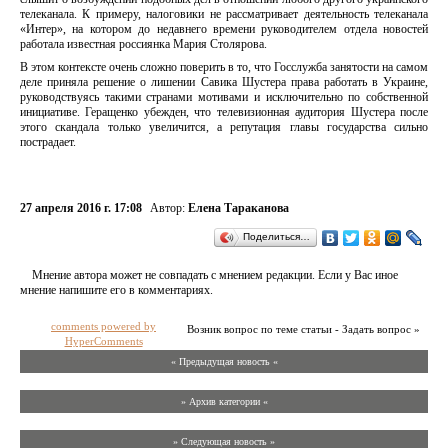
телеканала. К примеру, налоговики не рассматривает деятельность телеканала
«Интер», на котором до недавнего времени руководителем отдела новостей
работала известная россиянка Мария Столярова.
В этом контексте очень сложно поверить в то, что Госслужба занятости на самом
деле приняла решение о лишении Савика Шустера права работать в Украине,
руководствуясь такими странами мотивами и исключительно по собственной
инициативе. Геращенко убежден, что телевизионная аудитория Шустера после
этого скандала только увеличится, а репутация главы государства сильно
пострадает.
27 апреля 2016 г. 17:08
Автор:
Елена Тараканова
Поделиться…
Мнение автора может не совпадать с мнением редакции. Если у Вас иное
мнение напишите его в комментариях.
comments powered by
Возник вопрос по теме статьи - Задать вопрос »
HyperComments
« Предыдущая новость «
» Архив категории «
» Следующая новость »