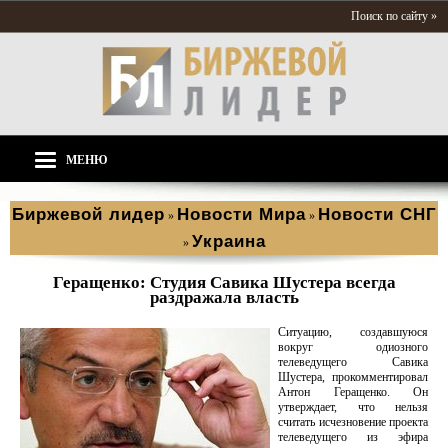
Поиск по сайту »
МЕНЮ
Биржевой лидер
Новости Мира
Новости СНГ
»
»
Украина
»
Геращенко: Студия Савика Шустера всегда
раздражала власть
Ситуацию, создавшуюся
вокруг одиозного
телеведущего Савика
Шустера, прокомментировал
Антон Геращенко. Он
утверждает, что нельзя
считать исчезновение проекта
телеведущего из эфира