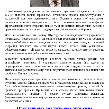
С этой точкой зрения депутат не соглашается. Геращенко убежден, что «Шустер
LIVE» является только зеркальным отражением нравов, присутствующих в
украинской политике подковерного типа. Однако в эфире этой программы
политические нравы отображались в более циничной и искаженной форме.
Приглашенные гости старались повысить свой рейтинг, параллельно смешав с
грязью оппонентов, в лучших традициях закулисного противоборства.
Вряд ли можно вменять Савику Шустеру то, что представители украинского
политикума (провластные и оппозиционеры) совершенно не умеют общаться
между собой без криков, скандалов и прочих неприятных повадок. Народный
избранник полагает, что если партия власти желает быть услышанной
общественностью – ей следует готовить спикеров, которые смогут достойно
вести политическую борьбу в телевизионных студиях.
Внимание подготовке спикеров является обычной частью работы для
европейских политиков. В украинском варианте акцент был сделан на
формирование списка приглашенных гостей для студии Савика Шустера.
Неправильная расстановка акцентов в результате стала причиной возникновения
проблемы Савика Шустера.
По мнению Геращенко, проблема на самом деле находится в одном из более
глубоких пластов. Он подчеркивает, что в Украине на практике, нет и никогда не
было общественного или новостного телевизионного проекта, который бы
приносил про прибыль. Прибыльными в Украине могут быть только каналы
развлекательного профиля. В других случаях владельцы телеканала
(номинальные или настоящие) доплачивали за возможность иметь влияние на
общественное мнение.
От остальных аналогичных программ