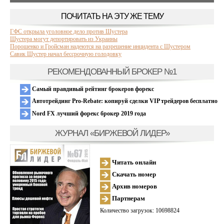
ПОЧИТАТЬ НА ЭТУ ЖЕ ТЕМУ
ГФС открыла уголовное дело против Шустера
Шустера могут депортировать из Украины
Порошенко и Гройсман надеются на разрешение инцидента с Шустером
Савик Шустер начал бессрочную голодовку
РЕКОМЕНДОВАННЫЙ БРОКЕР №1
Самый правдивый рейтинг брокеров форекс
Автотрейдинг Pro-Rebate: копируй сделки VIP трейдеров бесплатно
Nord FX лучший форекс брокер 2019 года
ЖУРНАЛ «БИРЖЕВОЙ ЛИДЕР»
Читать онлайн
Скачать номер
Архив номеров
Партнерам
Количество загрузок: 10698824