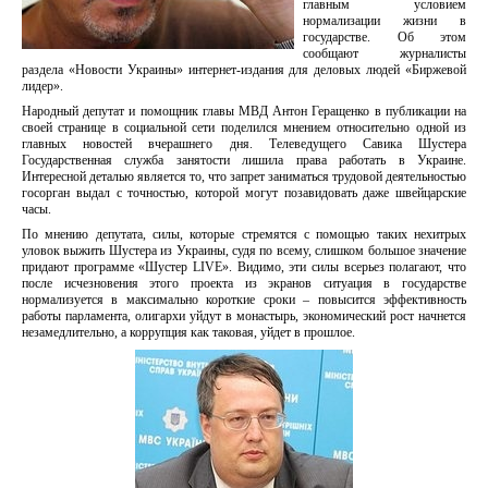
главным условием
нормализации жизни в
государстве. Об этом
сообщают журналисты
раздела «Новости Украины» интернет-издания для деловых людей «Биржевой
лидер».
Народный депутат и помощник главы МВД Антон Геращенко в публикации на
своей странице в социальной сети поделился мнением относительно одной из
главных новостей вчерашнего дня. Телеведущего Савика Шустера
Государственная служба занятости лишила права работать в Украине.
Интересной деталью является то, что запрет заниматься трудовой деятельностью
госорган выдал с точностью, которой могут позавидовать даже швейцарские
часы.
По мнению депутата, силы, которые стремятся с помощью таких нехитрых
уловок выжить Шустера из Украины, судя по всему, слишком большое значение
придают программе «Шустер LIVE». Видимо, эти силы всерьез полагают, что
после исчезновения этого проекта из экранов ситуация в государстве
нормализуется в максимально короткие сроки – повысится эффективность
работы парламента, олигархи уйдут в монастырь, экономический рост начнется
незамедлительно, а коррупция как таковая, уйдет в прошлое.