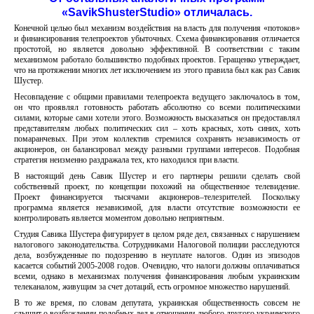
«SavikShusterStudio» отличалась.
Конечной целью был механизм воздействия на власть для получения «потоков»
и финансирования телепроектов убыточных. Схема финансирования отличается
простотой, но является довольно эффективной. В соответствии с таким
механизмом работало большинство подобных проектов. Геращенко утверждает,
что на протяжении многих лет исключением из этого правила был как раз Савик
Шустер.
Несовпадение с общими правилами телепроекта ведущего заключалось в том,
он что проявлял готовность работать абсолютно со всеми политическими
силами, которые сами хотели этого. Возможность высказаться он предоставлял
представителям любых политических сил – хоть красных, хоть синих, хоть
помаранчевых. При этом коллектив стремился сохранять независимость от
акционеров, он балансировал между разными группами интересов. Подобная
стратегия неизменно раздражала тех, кто находился при власти.
В настоящий день Савик Шустер и его партнеры решили сделать свой
собственный проект, по концепции похожий на общественное телевидение.
Проект финансируется тысячами акционеров–телезрителей. Поскольку
программа является независимой, для власти отсутствие возможности ее
контролировать является моментом довольно неприятным.
Студия Савика Шустера фигурирует в целом ряде дел, связанных с нарушением
налогового законодательства. Сотрудниками Налоговой полиции расследуются
дела, возбужденные по подозрению в неуплате налогов. Один из эпизодов
касается событий 2005-2008 годов. Очевидно, что налоги должны оплачиваться
всеми, однако в механизмах получения финансирования любым украинским
телеканалом, живущим за счет дотаций, есть огромное множество нарушений.
В то же время, по словам депутата, украинская общественность совсем не
слышит о возбуждении подобных дел в отношении любого другого украинского