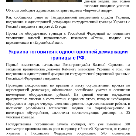
две-три недели, как только
позволят погодные условия.
Об этом сообщают журналисты интернет-издания «Биржевой лидер».
Как сообщалось ранее из Государственной пограничной службы Украины,
подготовка к односторонней демаркации государственной границы Украины с
Россией завершена в августе 2015 года.
Проект по оборудованию границы с Российской Федерацией по инициативе
украинских властей первоначально назывался «Стена», позднее его
переименовали в «Европейский вал».
Украина готовится к односторонней демаркации
границы с РФ.
Первый заместитель начальника Госпогранслужбы Василий Серватюк на
заседании правительства доложил Кабинету министров Украины о том, что
подготовка к односторонней демаркации государственной украинской границы с
Российской Федерацией завершена.
Проведена синхронизация по времени и месту осуществления проекта по
односторонней демаркации, обозначению российского участка и оснащении
инженерным оборудованием рубежей. На данный момент определены
приоритетные участки в соответствии с уровнем угроз, которые необходимо
обустроить в первую очередь, окончены проектно-подготовительные работы, в
частности: разработаны технические задания на фортификационное и
инженерное обустройство, заключены соответствующие договора по 35
участкам границы.
Государственная пограничная служба сообщает, что уже выкопано 380
километров противотанковых рвов на границе с Россией. Кроме того, на границе
Украины с Российской Федерацией оборудовано 546 километров