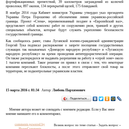
фортификационных препятствий, 39 километров заграждений из колючей
проволоки, 897 окопов, 134 перекрытий щелей, 175 блиндажей.
В ноябре 2014 года Кабинет министров Украины утвердил указ президента
Украины Петра Порошенко об обозначении линии украинско-российской
границы. Проект «Стена», переименованный позднее в «Европейский вал»,
представляет собой комплекс работ по сооружению рвов, траншей и других
специальных объектов, которые будут служить укреплению безопасности
государственной границы.
Как сообщалось ранее, глава Луганской военно-гражданской администрации
Георгий Тука подписал распоряжение о запрете посещения государственных
служащих так называемых «Донецкую народную республику» и «Луганскую
народную республику» на время проведения антитеррористической операции.
Он также распорядился не выдавать разрешения на работу в «серой зоне» около
1 тысячи компаний. Такое решение он принял в связи с тем, что некоторые
компании пересекают блокпосты, а после этого отправляют свой товар на
территории, не подконтрольные украинским властям.
15 марта 2016 г. 01:34
Автор:
Любовь Пархимович
Поделиться…
Мнение автора может не совпадать с мнением редакции. Если у Вас иное
мнение напишите его в комментариях.
comments powered by
Возник вопрос по теме статьи - Задать вопрос »
HyperComments