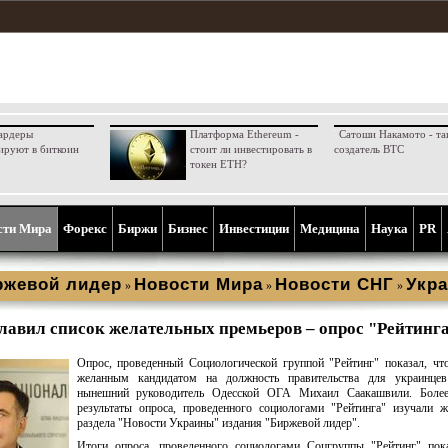
ардеры
Платформа Ethereum -
Сатоши Накамото - та
ируют в биткоин
стоит ли инвестировать в
создатель BTC
токен ETH?
сти Мира
Форекс
Биржи
Бизнес
Инвестиции
Медицина
Наука
PR
ржевой лидер
Новости Мира
Новости СНГ
Укра
»
»
»
лавил список желательных премьеров – опрос "Рейтинг
Опрос, проведенный Социологической группой "Рейтинг" показал, чт
желанным кандидатом на должность правительства для украинцев
нынешний руководитель Одесской ОГА Михаил Саакашвили. Более
результаты опроса, проведенного социологами "Рейтинга" изучали 
раздела "Новости Украины" издания "Биржевой лидер".
Итоги опроса, проведенного социологами Соцгруппы "Рейтинг" пока