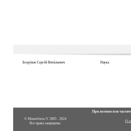
Безру́ков Серге́й Вита́льевич
Наука
При полном или частич
© Masterforex-V 2005 - 2024
О с
Все права защищены.