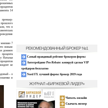
прошенных
 процентов
ламента 14
 премьер-
е прошлого
али, что в
ламентских
роведения
о мнению 7
что новым
РЕКОМЕНДОВАННЫЙ БРОКЕР №1
ьше дожжен
 процента
Самый правдивый рейтинг брокеров форекс
зу Натальи
 процентов
Автотрейдинг Pro-Rebate: копируй сделки VIP
пондент не
трейдеров бесплатно
адовый – о
Nord FX лучший форекс брокер 2019 года
рошенко и
ЖУРНАЛ «БИРЖЕВОЙ ЛИДЕР»
Читать онлайн
Скачать номер