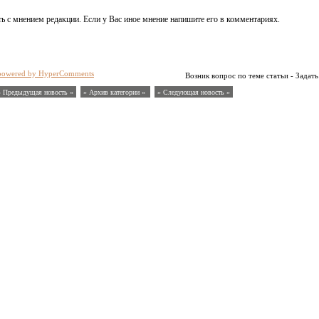
ь с мнением редакции. Если у Вас иное мнение напишите его в комментариях.
powered by HyperComments
Возник вопрос по теме статьи - Задать
« Предыдущая новость «
» Архив категории «
» Следующая новость »