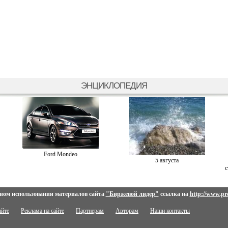
ЭНЦИКЛОПЕДИЯ
Ford Mondeo
5 августа
с
ном использовании материалов сайта
"Биржевой лидер"
ссылка на
http://www.pro
айте
Реклама на сайте
Партнерам
Авторам
Наши контакты