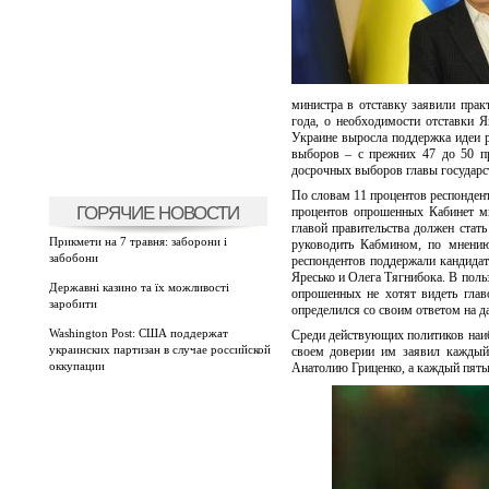
министра в отставку заявили прак
года, о необходимости отставки 
Украине выросла поддержка идеи 
выборов – с прежних 47 до 50 п
досрочных выборов главы государс
По словам 11 процентов респонден
ГОРЯЧИЕ НОВОСТИ
процентов опрошенных Кабинет м
главой правительства должен ста
Прикмети на 7 травня: заборони і
руководить Кабмином, по мнению
забобони
респондентов поддержали кандидат
Яресько и Олега Тягнибока. В поль
Державні казино та їх можливості
опрошенных не хотят видеть глав
заробити
определился со своим ответом на д
Washington Post: США поддержат
Среди действующих политиков наи
украинских партизан в случае российской
своем доверии им заявил каждый
оккупации
Анатолию Гриценко, а каждый пяты