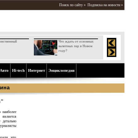
Поиск по сайту »
Подписка на новости »
инственный
Что ждать от основных
валютных пар в Новом
году?
Aвто
Hi-tech
Интернет
Энциклопедия
ина
а"
о наиболее
 является
 детально
журналисты
зали, что