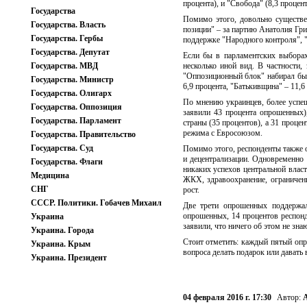
процента), и "Свобода" (8,3 процент
Государства
Помимо этого, довольно существе
Государства. Власть
позиции" – за партию Анатолия Гри
Государства. Гербы
поддержке "Народного контроля", 
Государства. Депутат
Если бы в парламентских выборах
Государства. МВД
несколько иной вид. В частности,
"Оппозиционный блок" набирал бы 
Государства. Министр
6,9 процента, "Батькивщина" – 11,6
Государства. Олигарх
По мнению украинцев, более успеш
Государства. Оппозиция
заявили 43 процента опрошенных)
Государства. Парламент
страны (35 процентов), а 31 проце
режима с Евросоюзом.
Государства. Правительство
Государства. Суд
Помимо этого, респонденты также о
и децентрализации. Одновременно 
Государства. Флаги
никаких успехов центральной власт
Медицина
ЖКХ, здравоохранение, ограничени
СНГ
рост.
СССР. Политики. Гобачев Михаил
Две трети опрошенных поддержал
опрошенных, 14 процентов респон
Украина
заявили, что ничего об этом не знаю
Украина. Города
Стоит отметить: каждый пятый опр
Украина. Крым
вопроса делать подарок или давать 
Украина. Президент
04 февраля 2016 г. 17:30
Автор:
А