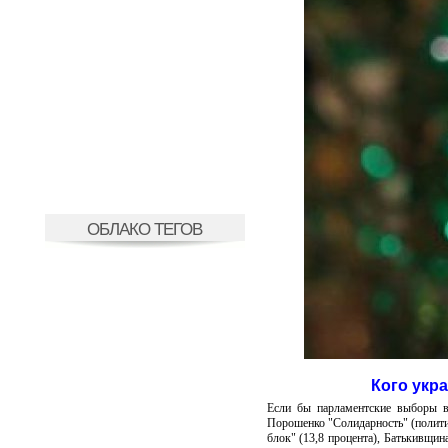
ОБЛАКО ТЕГОВ
Кого укр
Если бы парламентские выборы в
Порошенко "Солидарность" (полити
блок" (13,8 процента), Батькивщин