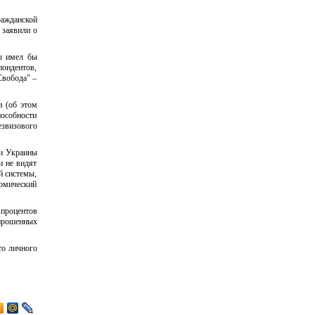
ражданской
 заявили о
ны имел бы
пондентов,
Свобода" –
в (об этом
пособности
езвизового
ти Украины
и не видят
й системы,
номический
процентов
опрошенных
то личного