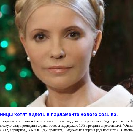
аинцы хотят видеть в парламенте нового созыва.
 Украине состоялись бы в январе этого года, то в Верховную Раду прошли бы Б
ческую силу президента страны готовы поддержать 16,3 процента опрошенных), "Опп
а" (12,9 процента), УКРОП (5,2 процента), Радикальная партия (6,5 процента), "Самопо