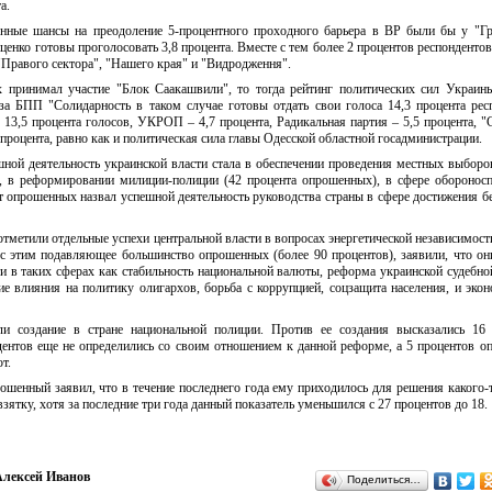
а.
нные шансы на преодоление 5-процентного проходного барьера в ВР были бы у "Г
ценко готовы проголосовать 3,8 процента. Вместе с тем более 2 процентов респондентов
"Правого сектора", "Нашего края" и "Видродження".
 принимал участие "Блок Саакашвили", то тогда рейтинг политических сил Украи
 за БПП "Солидарность в таком случае готовы отдать свои голоса 14,3 процента рес
13,5 процента голосов, УКРОП – 4,7 процента, Радикальная партия – 5,5 процента, "
 процента, равно как и политическая сила главы Одесской областной госадминистрации.
ной деятельность украинской власти стала в обеспечении проведения местных выборо
, в реформировании милиции-полиции (42 процента опрошенных), в сфере оборонос
нт опрошенных назвал успешной деятельность руководства страны в сфере достижения б
тметили отдельные успехи центральной власти в вопросах энергетической независимос
с этим подавляющее большинство опрошенных (более 90 процентов), заявили, что он
и в таких сферах как стабильность национальной валюты, реформа украинской судебно
е влияния на политику олигархов, борьба с коррупцией, соцзащита населения, и эко
и создание в стране национальной полиции. Против ее создания высказались 16 
дентов еще не определились со своим отношением к данной реформе, а 5 процентов 
т.
ошенный заявил, что в течение последнего года ему приходилось для решения какого-
взятку, хотя за последние три года данный показатель уменьшился с 27 процентов до 18.
лексей Иванов
Поделиться…