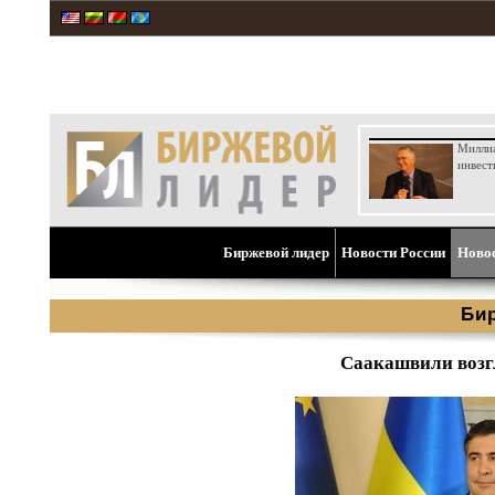
Милли
инвест
Биржевой лидер
Новости России
Ново
Би
Саакашвили возг