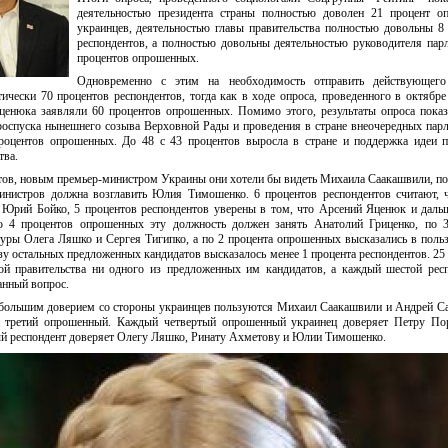
деятельностью президента страны полностью доволен 21 процент о
украинцев, деятельностью главы правительства полностью довольны 8
респондентов, а полностью довольны деятельностью руководителя пар
процентов опрошенных.
Одновременно с этим на необходимость отправить действующего
тически 70 процентов респондентов, тогда как в ходе опроса, проведенного в октябр
Яценюка заявляли 60 процентов опрошенных. Помимо этого, результаты опроса показ
роспуска нынешнего созыва Верховной Рады и проведения в стране внеочередных пар
роцентов опрошенных. До 48 с 43 процентов выросла в стране и поддержка идеи п
тва.
тов, новым премьер-министром Украины они хотели бы видеть Михаила Саакашвили, п
инистров должна возглавить Юлия Тимошенко. 6 процентов респондентов считают, 
ть Юрий Бойко, 5 процентов респондентов уверены в том, что Арсений Яценюк и дал
 4 процентов опрошенных эту должность должен занять Анатолий Гриценко, по 3
уры Олега Ляшко и Сергея Тигипко, а по 2 процента опрошенных высказались в поль
зу остальных предложенных кандидатов высказалось менее 1 процента респондентов. 25
ой правительства ни одного из предложенных им кандидатов, а каждый шестой рес
анный вопрос.
большим доверием со стороны украинцев пользуются Михаил Саакашвили и Андрей С
 третий опрошенный. Каждый четвертый опрошенный украинец доверяет Петру По
й респондент доверяет Олегу Ляшко, Ринату Ахметову и Юлии Тимошенко.