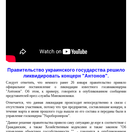
Правительство украинского государства решило
ликвидировать концерн "Антонов".
Следует отметить, что немного ранее 26 января правительство приняло
официальное постановление о ликвидации известного госавиаконцерна
"Антонов". Об этом, к примеру, говорится в опубликованном сообщении
представителей пресс-службы Минэкономики.
Отмечается, что данная ликвидация происходит непосредственно в связи с
отсутствием участников, потому что три предприятия, составлявшие концерн, в
течение марта и июня прошлого года вышли из его состава и переданы были в
управление госконцерна "Укроборонпром".
"Данное решение правительства привело саму ситуацию де-юре в соответствие с
Гражданским, а также Хозяйственным кодексами и также законом "Об
управлении объектами госсобственности "", - говорится в опубликованном