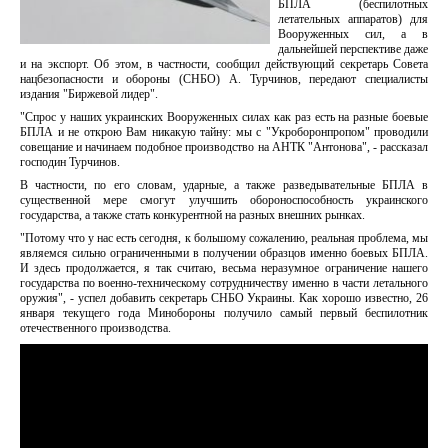
БПЛА (беспилотных
летательных аппаратов) для
Вооруженных сил, а в
дальнейшей перспективе даже
и на экспорт. Об этом, в частности, сообщил действующий секретарь Совета
нацбезопасности и обороны (СНБО) А. Турчинов, передают специалисты
издания "Биржевой лидер".
"Спрос у наших украинских Вооруженных силах как раз есть на разные боевые
БПЛА и не открою Вам никакую тайну: мы с "Укроборонпропом" проводили
совещание и начинаем подобное производство на АНТК "Антонова", - рассказал
господин Турчинов.
В частности, по его словам, ударные, а также разведывательные БПЛА в
существенной мере смогут улучшить обороноспособность украинского
государства, а также стать конкурентной на разных внешних рынках.
"Потому что у нас есть сегодня, к большому сожалению, реальная проблема, мы
являемся сильно ограниченными в получении образцов именно боевых БПЛА.
И здесь продолжается, я так считаю, весьма неразумное ограничение нашего
государства по военно-техническому сотрудничеству именно в части летального
оружия", - успел добавить секретарь СНБО Украины. Как хорошо известно, 26
января текущего года Минобороны получило самый первый беспилотник
отечественного производства.