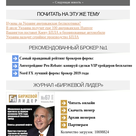
» Следующая новость »
ПОЧИТАТЬ НА ЭТУ ЖЕ ТЕМУ
Нужны ли Украине американские беспилотники?
В июле Украина получит еще 100 американских Humvee
Вашингтон поставит Киеву БПЛА и бронированные автомобили
Украина наладит серийное производство БПЛА
РЕКОМЕНДОВАННЫЙ БРОКЕР №1
Самый правдивый рейтинг брокеров форекс
Автотрейдинг Pro-Rebate: копируй сделки VIP трейдеров бесплатно
Nord FX лучший форекс брокер 2019 года
ЖУРНАЛ «БИРЖЕВОЙ ЛИДЕР»
Читать онлайн
Скачать номер
Архив номеров
Партнерам
Количество загрузок: 10698824