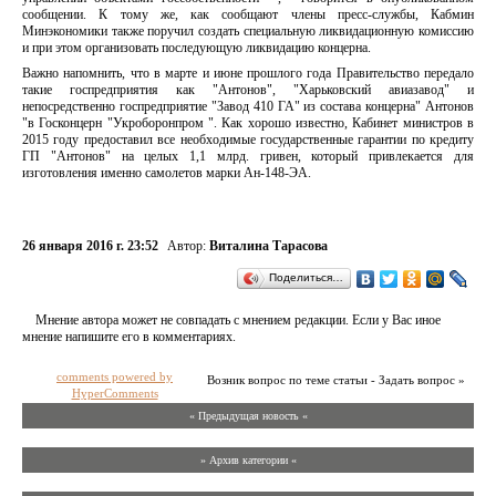
сообщении. К тому же, как сообщают члены пресс-службы, Кабмин
Минэкономики также поручил создать специальную ликвидационную комиссию
и при этом организовать последующую ликвидацию концерна.
Важно напомнить, что в марте и июне прошлого года Правительство передало
такие госпредприятия как "Антонов", "Харьковский авиазавод" и
непосредственно госпредприятие "Завод 410 ГА" из состава концерна" Антонов
"в Госконцерн "Укроборонпром ". Как хорошо известно, Кабинет министров в
2015 году предоставил все необходимые государственные гарантии по кредиту
ГП "Антонов" на целых 1,1 млрд. гривен, который привлекается для
изготовления именно самолетов марки Ан-148-ЭА.
26 января 2016 г. 23:52
Автор:
Виталина Тарасова
Поделиться…
Мнение автора может не совпадать с мнением редакции. Если у Вас иное
мнение напишите его в комментариях.
comments powered by
Возник вопрос по теме статьи - Задать вопрос »
HyperComments
« Предыдущая новость «
» Архив категории «