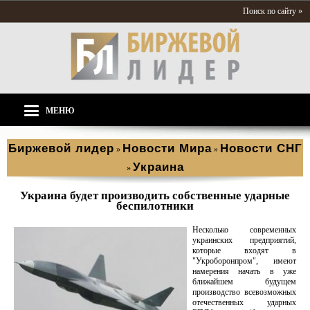
Поиск по сайту »
МЕНЮ
Биржевой лидер
Новости Мира
Новости СНГ
»
»
Украина
»
Украина будет производить собственные ударные
беспилотники
Несколько современных
украинских предприятий,
которые входят в
"Укроборонпром", имеют
намерения начать в уже
ближайшем будущем
производство всевозможных
отечественных ударных