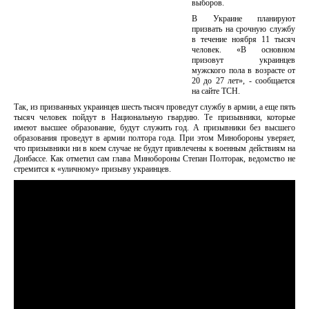
выборов.
В Украине планируют
призвать на срочную службу
в течение ноября 11 тысяч
человек. «В основном
призовут украинцев
мужского пола в возрасте от
20 до 27 лет», - сообщается
на сайте ТСН.
Так, из призванных украинцев шесть тысяч проведут службу в армии, а еще пять
тысяч человек пойдут в Национальную гвардию. Те призывники, которые
имеют высшее образование, будут служить год. А призывники без высшего
образования проведут в армии полтора года. При этом Минобороны уверяет,
что призывники ни в коем случае не будут привлечены к военным действиям на
Донбассе. Как отметил сам глава Минобороны Степан Полторак, ведомство не
стремится к «уличному» призыву украинцев.