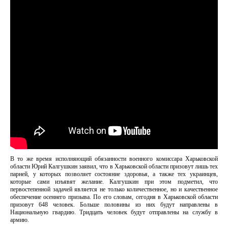
В то же время исполняющий обязанности военного комиссара Харьковской
области Юрий Калгушкин заявил, что в Харьковской области призовут лишь тех
парней, у которых позволяет состояние здоровья, а также тех украинцев,
которые сами изъявят желание. Калгушкин при этом подметил, что
первостепенной задачей является не только количественное, но и качественное
обеспечение осеннего призыва. По его словам, сегодня в Харьковской области
призовут 648 человек. Больше половины из них будут направлены в
Национальную гвардию. Тридцать человек будут отправлены на службу в
армию.