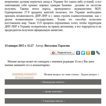
непременно должны вернуться назад в Украину без каких-либо условий, а все
запятнавшие себя кровью мирных граждан боевики должны по заслугам
получить. Таковы итоги опроса, проведенного журналистами 0629.
Одновременно 27.9 процента жителей полагают, что Украине необходимо
признать независимость ДНР-ЛНР и с ними строить взаимоотношения, как с
двумя независимыми государствами. Только это способно позволить
восстановить мир. Также 13.9 процента опрошенных хотят, чтобы территория
ДНР-ЛНР в Украину возвратились на правах автономии, а все террористы и их
предводители получили официальную амнистию.
14 января 2015 г. 11:27
Автор:
Виталина Тарасова
Поделиться…
Мнение автора может не совпадать с мнением редакции. Если у Вас иное
мнение напишите его в комментариях.
comments powered by
Возник вопрос по теме статьи - Задать вопрос »
HyperComments
« Предыдущая новость «
» Архив категории «
» Следующая новость »