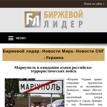
Поиск по сайту »
МЕНЮ
Биржевой лидер
Новости Мира
Новости СНГ
»
»
Украина
»
Мариуполь в ожидании атаки российско-
террористических войск
«Вторник Украине принес
очередные трагические
известия из неспокойного
Донбасса», - пишут «Вести».
Так, возобновился
масштабный штурм
аэропорта в городе Донецке,
а под Волновахой под