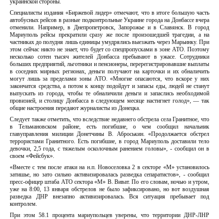
украинской стороны.
Специалисты издания «Биржевой лидер» отмечают, что в итоге большую часть
автобусных рейсов в разные подконтрольные Украине города на Донбассе вчера
отменили. Например, в Днепропетровск, Запорожье и в Славянск. В город
Мариуполь рейсы прекратили сразу же после произошедшей трагедии, а на
частниках до полудня лишь единицы умудрялись выезжать через Марьинку. При
этом сейчас никто не знает, что будет со спецпропусками в зоне АТО. Поэтому
несколько сотен тысяч жителей Донбасса пребывают в ужасе. Сотрудники
больших предприятий, льготники и пенсионеры, перерегистрировавшие выплаты
в соседних мирных регионах, деньги получают на карточки и их обналичить
могут лишь за пределами зоны АТО. «Многие опасаются, что вскоре у них
закончатся средства, а потом к концу подойдут и запасы еды, людей не станут
выпускать из города, чтобы те обналичили деньги и запаслись необходимой
провизией, и столицу Донбасса в следующем месяце настигнет голод», — так
общие настроения передают журналисты из Донецка.
Следует также отметить, что вследствие недавнего обстрела села Гранитное, что
в Тельмановском районе, есть погибшие, о чем сообщил начальник
главуправления милиции Донетчины В. Аброськин. «Продолжается обстрел
террористами Гранитного. Есть погибшие, в город Мариуполь доставили тело
девочки, 2,5 года, с тяжелым осколочным ранением головы», - сообщил он в
своем «Фейсбук».
«Вместе с тем после атаки на н.п. Новоселовка 2 в секторе «М» установилось
затишье, но зато сильно активизировалась разведка сепаратистов», - сообщил
пресс-офицер штаба АТО сектора «М» В. Виват. По его словам, ночью и утром,
уже на 8:00, 13 января обстрелов не было зафиксировано, но вот воздушная
разведка ДНР внезапно активизировалась. Вся ситуация пребывает под
контролем.
При этом 58.1 процента мариупольцев уверены, что территории ДНР-ЛНР