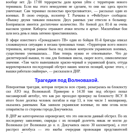
вообще нет. До 17:00 террористы дали время уйти с территории нового
терминала. Если мы этого немедленно не сделаем, то они нас здесь просто
уничтожат. Сам терминал полностью простреливается», — рассказал один из
военных. В свою очередь, волонтер Т. Рычкова в «Фейсбуке» сообщила:
«Вышку двумя танками повалили. Двух раненых уже отвезли в больницу.
Боеприпасов имеется достаточное количество. Но боевой дух 81-й на очень
высоком уровне. Киборгы отражают атаки пехоты и арты». Масштабные бои
шли весь день и лишь затемно приостановились.
В эфире известного «Громадського ТВ» один из бойцов 81-й бригады описал
сложившуюся ситуацию в весьма тревожных тонах: «Территория всего нового
терминала, которая раньше была под полным контролем украинских военных,
существенно уменьшилась… Нам теперь нужно ее отвоевывать». Что до
диспетчерской вышки, то она для боевиков имела, скорее всего, символическое
значение. «Там часто вывешивали красно-черный и украинский флаги, оттуда
корректировался последующий обстрел наших многих позиций, кроме этого, с
вышки работали снайперы», — рассказали в ДНР.
Трагедия под Волновахой.
Невероятная трагедия, которая потрясла всю страну, разыгралась на блокпосту
сил АТО под Волновахой. Примерно в 14:30 там под обстрел попал
пассажирский автобус, что как раз проходил проверку на блокпосту ВСУ. В
итоге более десятка человек погибли и еще 13, в том числе 1 милиционер,
оказались ранеными. Как заявили украинские военные, по ним огонь вели
сепаратисты со стороны города Докучаевска.
В ДНР же категорически опровергают, что это они вели данный обстрел. По их
последнему заявлению, снаряды с их позиций долететь никак не могли до
Волновахи (от Волновахи до н. п. Докучаевск около 30 километров), а этот
расстрел автобуса — это якобы очередная провокация представителей