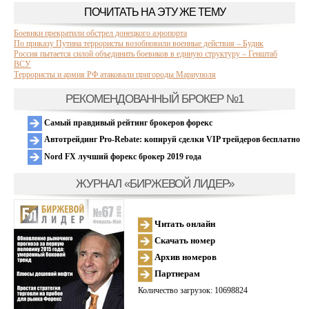
ПОЧИТАТЬ НА ЭТУ ЖЕ ТЕМУ
Боевики прекратили обстрел донецкого аэропорта
По приказу Путина террористы возобновили военные действия – Будик
Россия пытается силой объединить боевиков в единую структуру – Генштаб
ВСУ
Террористы и армия РФ атаковали пригороды Мариуполя
РЕКОМЕНДОВАННЫЙ БРОКЕР №1
Самый правдивый рейтинг брокеров форекс
Автотрейдинг Pro-Rebate: копируй сделки VIP трейдеров бесплатно
Nord FX лучший форекс брокер 2019 года
ЖУРНАЛ «БИРЖЕВОЙ ЛИДЕР»
Читать онлайн
Скачать номер
Архив номеров
Партнерам
Количество загрузок: 10698824