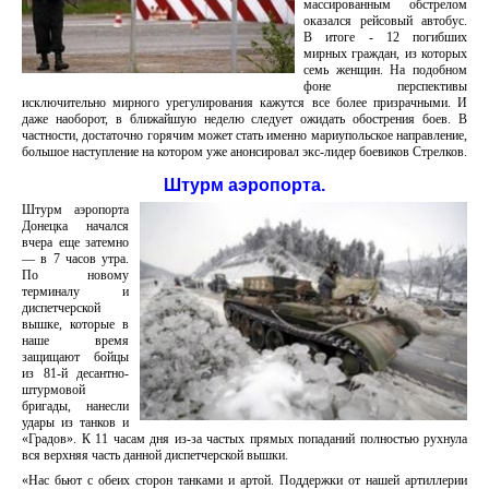
массированным обстрелом
оказался рейсовый автобус.
В итоге - 12 погибших
мирных граждан, из которых
семь женщин. На подобном
фоне перспективы
исключительно мирного урегулирования кажутся все более призрачными. И
даже наоборот, в ближайшую неделю следует ожидать обострения боев. В
частности, достаточно горячим может стать именно мариупольское направление,
большое наступление на котором уже анонсировал экс-лидер боевиков Стрелков.
Штурм аэропорта.
Штурм аэропорта
Донецка начался
вчера еще затемно
— в 7 часов утра.
По новому
терминалу и
диспетчерской
вышке, которые в
наше время
защищают бойцы
из 81-й десантно-
штурмовой
бригады, нанесли
удары из танков и
«Градов». К 11 часам дня из-за частых прямых попаданий полностью рухнула
вся верхняя часть данной диспетчерской вышки.
«Нас бьют с обеих сторон танками и артой. Поддержки от нашей артиллерии