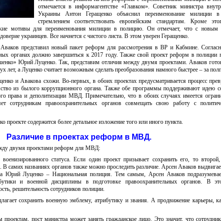
отмечается в информагентстве «Главком». Советник министра внутр
Украины Антон Геращенко объяснил переименование милиции 
стремлением соответствовать европейским стандартам. Кроме это
ские мотивы для переименования милиции в полицию. Он отмечает, что с новым 
оверие украинцев. Все начнется с чистого листа. В этом уверен Геращенко.
ваков представил новый пакет реформ для рассмотрения в ВР и Кабмине. Согласн
ных органах должно завершиться к 2017 году. Также свой проект реформ в полиции 
шенко» Юрий Луценко. Так, представим отличия между двумя проектами. Аваков гото
х лет, а Луценко считает возможным сделать преобразования намного быстрее – за полг
енко и Авакова схожи. Во-первых, в обоих проектах предусматривается процесс пре
мство из былого коррупционного органа. Также обе программы поддерживают идею 
ого права и деполитизации МВД. Примечательно, что в обоих случаях имеется огран
яет сотрудникам правоохранительных органов совмещать свою работу с политич
ко проекте содержится более детальное изложение того или иного пункта.
Различие в проектах реформ в МВД.
жду двумя проектами реформ для МВД:
военизированного статуса. Если один проект призывает сохранить его, то второй,
и. В самих названиях органов также можно проследить различие. Арсен Аваков выдвигае
 а Юрий Луценко – Национальная полиция. Тем самым, Арсен Аваков подразумевае
ибутики и военной дисциплины в подготовке правоохранительных органов. В эт
сть, решительность сотрудников полиции.
агает сохранить военную эмблему, атрибутику и звания. А продвижение карьеры, ка
м проектам, пост министра может занять гражданское лицо. Это значит, что сотрудни