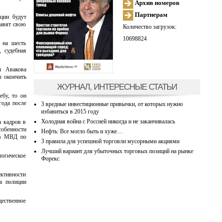
Архив номеров
Партнерам
ции будут
равят свою
Количество загрузок:
10698824
 на шесть
, судебная
а Авакова
ы окончить
ЖУРНАЛ, ИНТЕРЕСНЫЕ СТАТЬИ
ебу, то он
года после
3 вредные инвестиционные привычки, от которых нужно
избавиться в 2015 году
Холодная война с Россией никогда и не заканчивалась
а кадров в
собенности
Нефть: Все могло быть и хуже…
 в МВД по
3 правила для успешной торговли мусорными акциями
Лучший вариант для убыточных торговых позиций на рынке
огическое
Форекс
ективности
ка полиции
щественное