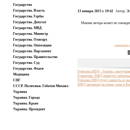
Государства
Государства. Власть
13 января 2015 г. 19:42
Автор:
Э
Государства. Гербы
Государства. Депутат
Мнение автора может не совпадат
Государства. МВД
Государства. Министр
Государства. Олигарх
Государства. Оппозиция
comments 
Государства. Парламент
Государства. Правительство
Государства. Суд
Государства. Флаги
Реформа МВД – борьба с коррупцие
Медицина
Геращенко: МВД проведет реформы
СНГ
Реформа МВД будет зависеть от на
МВД закрывает игорные зоны в Кие
СССР. Политики. Гобачев Михаил
Украина
Украина. Города
Украина. Крым
Украина. Президент