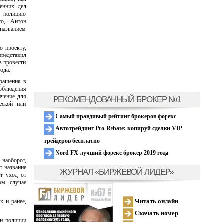
енних дел
в полицию
го, Антон
названием
о проекту,
представил
в провести
ода.
вращения в
соблюдения
ичение для
РЕКОМЕНДОВАННЫЙ БРОКЕР №1
еской или
Самый правдивый рейтинг брокеров форекс
Автотрейдинг Pro-Rebate: копируй сделки VIP
трейдеров бесплатно
Nord FX лучший форекс брокер 2019 года
 наоборот,
т название
ЖУРНАЛ «БИРЖЕВОЙ ЛИДЕР»
т уход от
ом случае
Читать онлайн
к и ранее,
Скачать номер
ки полиции