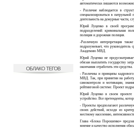
автоматически лишаются возможнос
- Различие наблюдается в струк
специализироваться в патрульной
деятельность на дежурные части, с
Юрий Луценко в своей программ
подразделений: криминальная пол
полиция и дорожная полиция.
-Различную интерпретация также
подразумевает, что руководитель 
Академию МВД.
Юрий Луценко не предусматривает
обязан выплатить государству зат
окончания отработать эти средства.
ОБЛАКО ТЕГОВ
- Различны и принципы кадрового
МВД. Так, при принятии на работу
самоконтроля и мотивации, знан
рейтинговой системе. Проект подра
Юрий Луценко в своем проекте о
устройство. Все претенденты, кото
- Проекты предполагают различную
своих действий, исходя из крите
местному населению, интенсивност
Глава «Блока Порошенко» предлаг
мнение и качество исполнения обяз