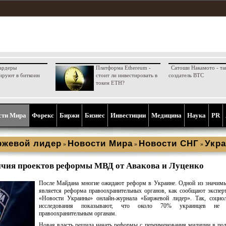
ардеры
Платформа Ethereum -
Сатоши Накамото - та
ируют в биткоин
стоит ли инвестировать в
создатель BTC
токен ETH?
сти Мира
Форекс
Биржи
Бизнес
Инвестиции
Медицина
Наука
PR
ржевой лидер
Новости Мира
Новости СНГ
Укра
»
»
»
ичия проектов реформы МВД от Авакова и Луценко
После Майдана многие ожидают реформ в Украине. Одной из значим
является реформа правоохранительных органов, как сообщают экспер
«Новости Украины» онлайн-журнала «Биржевой лидер». Так, социол
исследования показывают, что около 70% украинцев не 
правоохранительным органам.
Новая власть решила начать реформы с переименования милиции в по