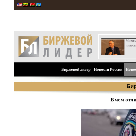
Милли
инвест
Биржевой лидер
Новости России
Ново
Би
В чем отл