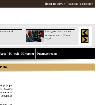
Поиск по сайту »
Подписка на новости »
инственный
Что ждать от основных
валютных пар в Новом
году?
Aвто
Hi-tech
Интернет
Энциклопедия
ина
ых реформ
ты раздела
огические
доверяют
лицию, как