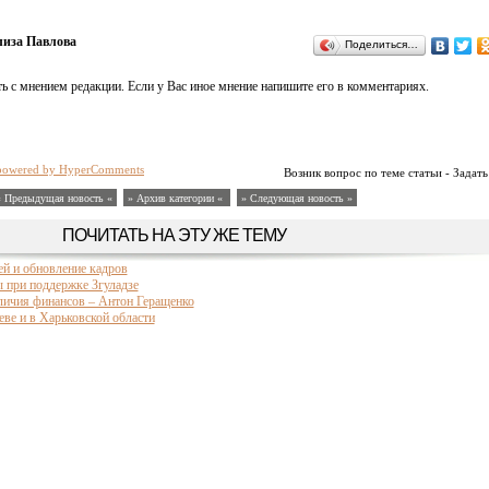
лиза Павлова
Поделиться…
ь с мнением редакции. Если у Вас иное мнение напишите его в комментариях.
powered by HyperComments
Возник вопрос по теме статьи - Задать
« Предыдущая новость «
» Архив категории «
» Следующая новость »
ПОЧИТАТЬ НА ЭТУ ЖЕ ТЕМУ
й и обновление кадров
 при поддержке Згуладзе
личия финансов – Антон Геращенко
ве и в Харьковской области