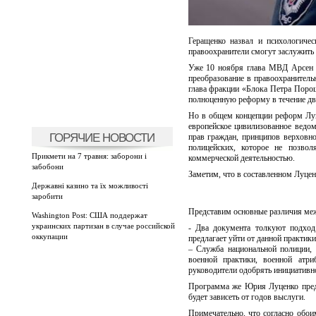
Геращенко назвал и психологиче
правоохранители смогут заслужить д
Уже 10 ноября глава МВД Арсен А
преобразование в правоохранитель
глава фракции «Блока Петра Поро
полноценную реформу в течение дву
Но в общем концепции реформ Луц
европейское цивилизованное ведо
ГОРЯЧИЕ НОВОСТИ
прав граждан, принципов верховн
полицейских, которое не позвол
Прикмети на 7 травня: заборони і
коммерческой деятельностью.
забобони
Заметим, что в составленном Луцен
Державні казино та їх можливості
заробити
Представим основные различия ме
Washington Post: США поддержат
украинских партизан в случае российской
- Два документа толкуют подход 
оккупации
предлагает уйти от данной практик
– Служба национальной полиции,
военной практики, военной атр
руководители одобрять инициативно
Программа же Юрия Луценко предл
будет зависеть от годов выслуги.
Примечательно, что согласно обои