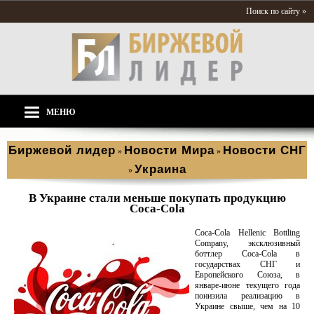
Поиск по сайту »
МЕНЮ
Биржевой лидер
Новости Мира
Новости СНГ
»
»
Украина
»
В Украине стали меньше покупать продукцию
Coca-Cola
Coca-Cola Hellenic Bottling
Company, эксклюзивный
боттлер Coca-Cola в
государствах СНГ и
Европейского Союза, в
январе-июне текущего года
понизила реализацию в
Украине свыше, чем на 10