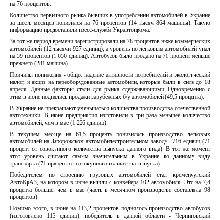
на 76 процентов.
Количество первичного рынка бывших в употреблении автомобилей в Украине
за шесть месяцев понизился на 76 процентов (14 тысяч 864 машины). Такую
информацию предоставили пресс-служба Укравтопрома.
За тот же период времени зарегистрировали на 78 процентов ниже коммерческих
автомобилей (12 тысячи 927 единиц), а уровень по легковым автомобилей упал
на 59 процентов (1 656 единиц). Автобусов было продано на 71 процент меньше
прежнего (281 машина).
Причины понижения - общее падение активности потребителей и экологический
налог, и акциз на переоборудованные автомобили, которые были в силе до 18
апреля. Данные факторы стали для рынка сдерживающими. Одновременно с
этим в июне поднялись продажи зарубежных б/у автомобилей (49,5 процента).
В Украине не прекращают уменьшаться количества производства отечественной
автотехники. В июне предприятия изготовили в три раза меньшее количество
автомобилей, чем в мае (1 226 единиц).
В текущем месяце на 61,5 процента понизилось производство легковых
автомобилей на Запорожском автомобилестроительном заводе - 716 единиц (71
процент от совокупного количества выпуска данного вида). В тот же момент
этот уровень считают самым значительным в Украине по данному виду
транспорта (71 процент от совокупного количества выпуска).
Победителем по строению грузовых автомобилей стал кременчугский
АвтоКрАЗ, на котором в июне вышли с конвейера 102 автомобиля. Это на 7,4
процента больше, чем в мае (часть в месячном производстве составляла 98
процентов).
Помимо этого, в июне на 113,2 процентов поднялось производство автобусов
(изготовлено 113 единиц). победитель в данной области - Черниговский