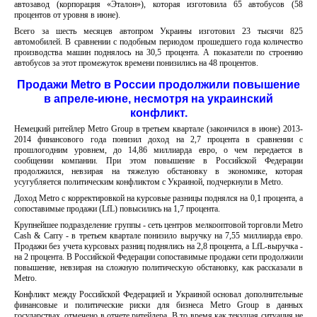
автозавод (корпорация «Эталон»), которая изготовила 65 автобусов (58
процентов от уровня в июне).
Всего за шесть месяцев автопром Украины изготовил 23 тысячи 825
автомобилей. В сравнении с подобным периодом прошедшего года количество
производства машин поднялось на 30,5 процента. А показатели по строению
автобусов за этот промежуток времени понизились на 48 процентов.
Продажи Metro в России продолжили повышение
в апреле-июне, несмотря на украинский
конфликт.
Немецкий ритейлер Metro Group в третьем квартале (закончился в июне) 2013-
2014 финансового года понизил доход на 2,7 процента в сравнении с
прошлогодним уровнем, до 14,86 миллиарда евро, о чем передается в
сообщении компании. При этом повышение в Российской Федерации
продолжился, невзирая на тяжелую обстановку в экономике, которая
усугубляется политическим конфликтом с Украиной, подчеркнули в Metro.
Доход Metro с корректировкой на курсовые разницы поднялся на 0,1 процента, а
сопоставимые продажи (LfL) повысились на 1,7 процента.
Крупнейшее подразделение группы - сеть центров мелкооптовой торговли Metro
Cash & Carry - в третьем квартале понизило выручку на 7,55 миллиарда евро.
Продажи без учета курсовых разниц поднялись на 2,8 процента, а LfL-выручка -
на 2 процента. В Российской Федерации сопоставимые продажи сети продолжили
повышение, невзирая на сложную политическую обстановку, как рассказали в
Metro.
Конфликт между Российской Федерацией и Украиной основал дополнительные
финансовые и политические риски для бизнеса Metro Group в данных
государствах, отмечено в отчете ритейлера. В то время как текущая ситуация не