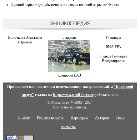
Лучший вариант для убыточных торговых позиций на рынке Форекс
ЭНЦИКЛОПЕДИЯ
Волочкова Анастасия
5 апреля
17 января
Юрьевна
ВИА ГРА
Гудков Геннадий
Владимирович
Компания ВАЗ
При полном или частичном использовании материалов сайта
"Биржевой
лидер"
ссылка на
http://www.profi-forex.org
обязательна.
© Masterforex-V 2005 - 2024
Все права защищены.
О сайте
Реклама на сайте
Партнерам
Авторам
Наши
контакты