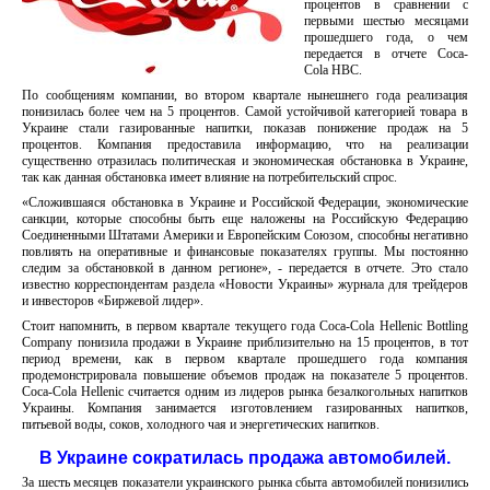
процентов в сравнении с
первыми шестью месяцами
прошедшего года, о чем
передается в отчете Сoca-
Cola HBC.
По сообщениям компании, во втором квартале нынешнего года реализация
понизилась более чем на 5 процентов. Самой устойчивой категорией товара в
Украине стали газированные напитки, показав понижение продаж на 5
процентов. Компания предоставила информацию, что на реализации
существенно отразилась политическая и экономическая обстановка в Украине,
так как данная обстановка имеет влияние на потребительский спрос.
«Сложившаяся обстановка в Украине и Российской Федерации, экономические
санкции, которые способны быть еще наложены на Российскую Федерацию
Соединенными Штатами Америки и Европейским Союзом, способны негативно
повлиять на оперативные и финансовые показателях группы. Мы постоянно
следим за обстановкой в данном регионе», - передается в отчете. Это стало
известно корреспондентам раздела «Новости Украины» журнала для трейдеров
и инвесторов «Биржевой лидер».
Стоит напомнить, в первом квартале текущего года Coca-Cola Hellenic Bottling
Company понизила продажи в Украине приблизительно на 15 процентов, в тот
период времени, как в первом квартале прошедшего года компания
продемонстрировала повышение объемов продаж на показателе 5 процентов.
Coca-Cola Hellenic считается одним из лидеров рынка безалкогольных напитков
Украины. Компания занимается изготовлением газированных напитков,
питьевой воды, соков, холодного чая и энергетических напитков.
В Украине сократилась продажа автомобилей.
За шесть месяцев показатели украинского рынка сбыта автомобилей понизились